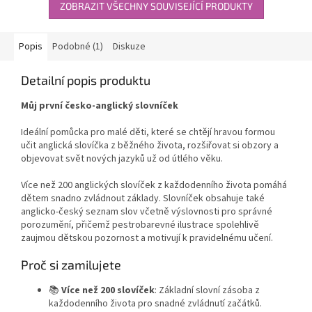
ZOBRAZIT VŠECHNY SOUVISEJÍCÍ PRODUKTY
Popis
Podobné (1)
Diskuze
Detailní popis produktu
Můj první česko-anglický slovníček
Ideální pomůcka pro malé děti, které se chtějí hravou formou
učit anglická slovíčka z běžného života, rozšiřovat si obzory a
objevovat svět nových jazyků už od útlého věku.
Více než 200 anglických slovíček z každodenního života pomáhá
dětem snadno zvládnout základy. Slovníček obsahuje také
anglicko-český seznam slov včetně výslovnosti pro správné
porozumění, přičemž pestrobarevné ilustrace spolehlivě
zaujmou dětskou pozornost a motivují k pravidelnému učení.
Proč si zamilujete
📚
Více než 200 slovíček
: Základní slovní zásoba z
každodenního života pro snadné zvládnutí začátků.