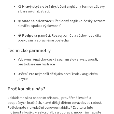
🎨
Hravý styl a obrázky
: Učení angličtiny formou zábavy
a barevných ilustrací.
📖
Snadná orientace
: Přehledný anglicko-český seznam
slovíček spolu s výslovností.
🧠
Podpora paměti
: Rozvoj paměti a výslovnosti díky
opakování a správnému poslechu.
Technické parametry
Vybavení: Anglicko-český seznam slov s výslovností,
pestrobarevné ilustrace
Určení: Pro nejmenší děti jako první krok v anglickém
jazyce
Proč koupit u nás?
Zakládáme si na osobním přístupu, prověřené kvalitě a
bezpečných hračkách, které dělají dětem opravdovou radost.
Potřebujete individuální cenovou nabídku? Zvolte si tuto
možnost v košíku v sekci platba a doprava, nebo nám napište