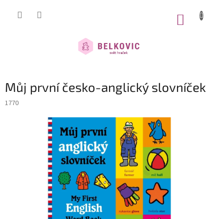
Přejít
na
NÁKUP
obsah
KOŠÍK
Můj první česko-anglický slovníček
1770