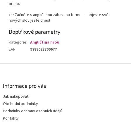
přímo.
👉 Začněte s angličtinou zábavnou formou a objevte svět
nových slov ještě dnes!
Doplňkové parametry
Kategorie
:
Angličtina hrou
EAN
:
9788027700677
Z
á
p
a
Informace pro vás
t
Jak nakupovat
í
Obchodní podmínky
Podmínky ochrany osobních údajů
Kontakty