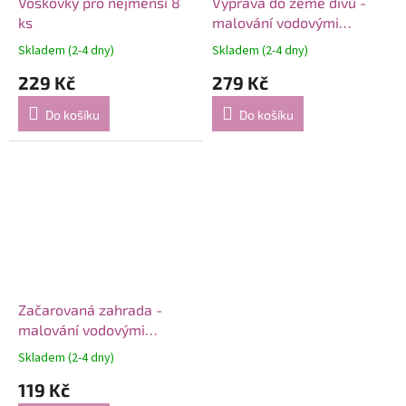
Voskovky pro nejmenší 8
Výprava do země divů -
ks
malování vodovými
barvami 4v1
Skladem (2-4 dny)
Skladem (2-4 dny)
229 Kč
279 Kč
Do košíku
Do košíku
Začarovaná zahrada -
malování vodovými
barvami
Skladem (2-4 dny)
119 Kč