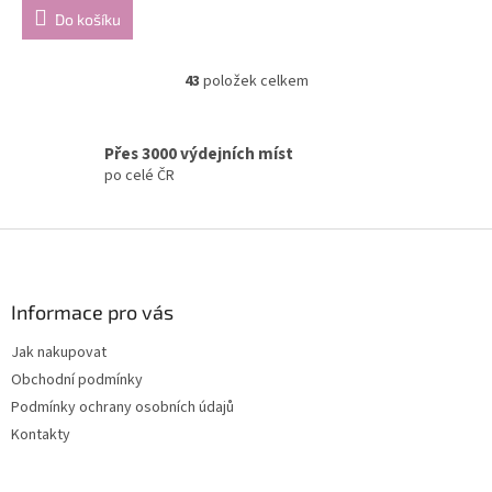
Do košíku
43
položek celkem
O
v
l
á
Přes 3000 výdejních míst
d
po celé ČR
a
c
í
Z
p
á
r
p
v
a
Informace pro vás
k
t
y
Jak nakupovat
í
v
Obchodní podmínky
ý
p
Podmínky ochrany osobních údajů
i
Kontakty
s
u