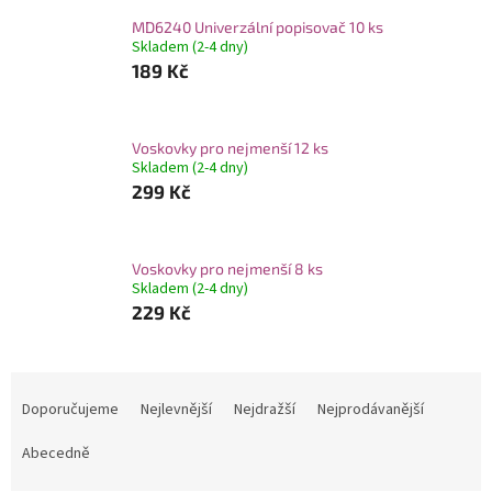
MD6240 Univerzální popisovač 10 ks
Skladem (2-4 dny)
189 Kč
Voskovky pro nejmenší 12 ks
Skladem (2-4 dny)
299 Kč
Voskovky pro nejmenší 8 ks
Skladem (2-4 dny)
229 Kč
Ř
a
Doporučujeme
Nejlevnější
Nejdražší
Nejprodávanější
z
e
Abecedně
n