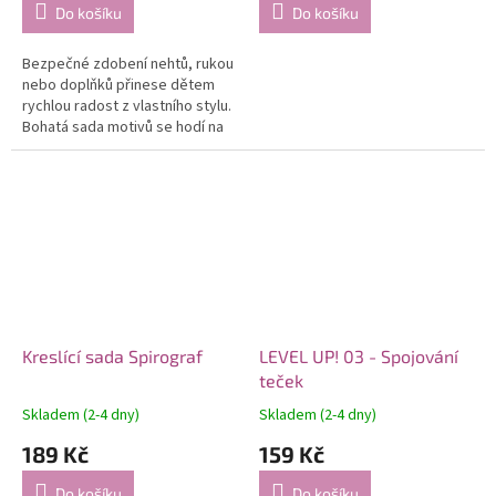
Do košíku
Do košíku
Bezpečné zdobení nehtů, rukou
nebo doplňků přinese dětem
rychlou radost z vlastního stylu.
Bohatá sada motivů se hodí na
oslavy, hraní i malé parádění.
Kreslící sada Spirograf
LEVEL UP! 03 - Spojování
teček
Skladem (2-4 dny)
Skladem (2-4 dny)
189 Kč
159 Kč
Do košíku
Do košíku