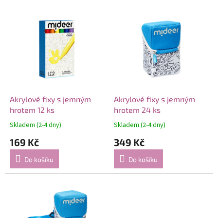
í
V
p
ý
r
p
o
i
d
s
u
p
k
r
t
o
ů
d
Akrylové fixy s jemným
Akrylové fixy s jemným
u
hrotem 12 ks
hrotem 24 ks
k
Skladem (2-4 dny)
Skladem (2-4 dny)
t
169 Kč
349 Kč
ů
Do košíku
Do košíku