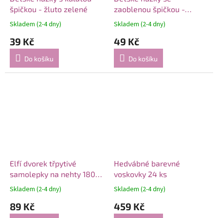
špičkou - žluto zelené
zaoblenou špičkou -
modrošedé
Skladem (2-4 dny)
Skladem (2-4 dny)
39 Kč
49 Kč
Do košíku
Do košíku
Elfí dvorek třpytivé
Hedvábné barevné
samolepky na nehty 180
voskovky 24 ks
ks
Skladem (2-4 dny)
Skladem (2-4 dny)
89 Kč
459 Kč