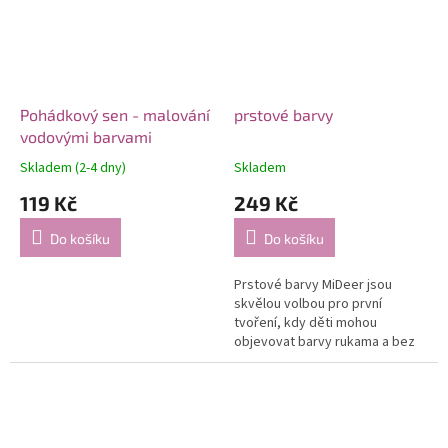
Pohádkový sen - malování
prstové barvy
vodovými barvami
Skladem (2-4 dny)
Skladem
119 Kč
249 Kč
Do košíku
Do košíku
Prstové barvy MiDeer jsou
skvělou volbou pro první
tvoření, kdy děti mohou
objevovat barvy rukama a bez
zbytečné složitosti.