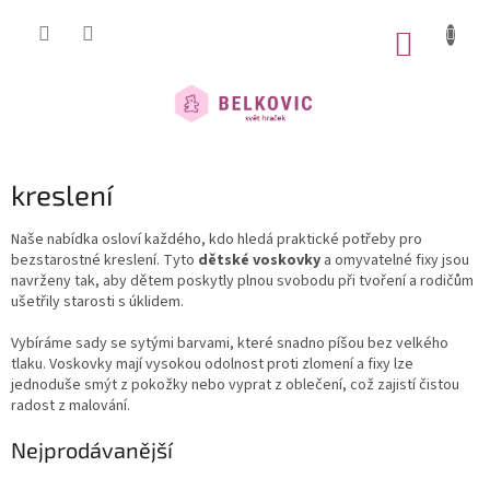
Přejít
na
NÁKUP
obsah
KOŠÍK
kreslení
Naše nabídka osloví každého, kdo hledá praktické potřeby pro
bezstarostné kreslení. Tyto
dětské voskovky
a omyvatelné fixy jsou
navrženy tak, aby dětem poskytly plnou svobodu při tvoření a rodičům
ušetřily starosti s úklidem.
Vybíráme sady se sytými barvami, které snadno píšou bez velkého
tlaku. Voskovky mají vysokou odolnost proti zlomení a fixy lze
jednoduše smýt z pokožky nebo vyprat z oblečení, což zajistí čistou
radost z malování.
Nejprodávanější