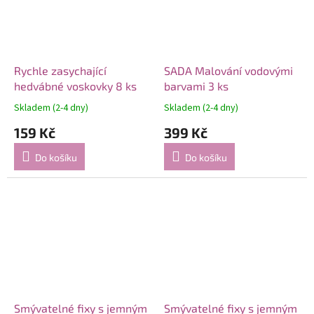
Rychle zasychající
SADA Malování vodovými
hedvábné voskovky 8 ks
barvami 3 ks
Skladem (2-4 dny)
Skladem (2-4 dny)
159 Kč
399 Kč
Do košíku
Do košíku
Smývatelné fixy s jemným
Smývatelné fixy s jemným