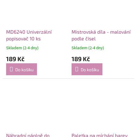
MD6240 Univerzální
Mistrovská díla - malování
popisovač 10 ks
podle čísel
Skladem (2-4 dny)
Skladem (2-4 dny)
189 Kč
189 Kč
Do košíku
Do košíku
Náhradní náplně do
Paletka na míchání barev