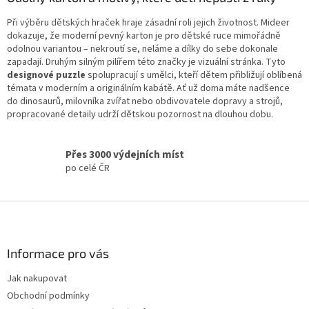
s
Při výběru dětských hraček hraje zásadní roli jejich životnost. Mideer
u
dokazuje, že moderní pevný karton je pro dětské ruce mimořádně
odolnou variantou – nekroutí se, neláme a dílky do sebe dokonale
zapadají. Druhým silným pilířem této značky je vizuální stránka. Tyto
designové puzzle
spolupracují s umělci, kteří dětem přibližují oblíbená
témata v moderním a originálním kabátě. Ať už doma máte nadšence
do dinosaurů, milovníka zvířat nebo obdivovatele dopravy a strojů,
propracované detaily udrží dětskou pozornost na dlouhou dobu.
Přes 3000 výdejních míst
po celé ČR
Z
á
p
a
Informace pro vás
t
Jak nakupovat
í
Obchodní podmínky