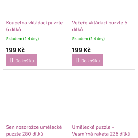
Koupelna vkládací puzzle
Večeře vkládací puzzle 6
6 dílků
dílků
Skladem (2-4 dny)
Skladem (2-4 dny)
199 Kč
199 Kč
Do košíku
Do košíku
Sen nosorožce umělecké
Umělecké puzzle -
puzzle 280 dílků
Vesmírná raketa 226 dílků