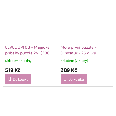
LEVEL UP! 08 - Magické
Moje první puzzle -
příběhy puzzle 2v1 (280 a
Dinosaur - 25 dílků
330 dílků)
Skladem (2-4 dny)
Skladem (2-4 dny)
519 Kč
289 Kč
Do košíku
Do košíku