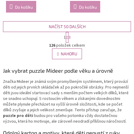
Do košíku
Do košíku
NAČÍST 50 DALŠÍCH
S
1
3
t
O
r
126
položek celkem
v
á
l
NAHORU
n
á
k
d
o
v
Jak vybrat puzzle Mideer podle věku a úrovně
a
á
c
n
Značka Mideer je známá svým promyšleným systémem, který provází
í
í
děti od jejich prvních skládaček až po pokročilé obrázky. Pro nejmenší
p
děti jsou ideální startovací sady s menším počtem velkých dílků, které
r
se snadno uchopují. S rostoucím věkem a získanými dovednostmi
v
můžete plynule přecházet na vyšší úrovně složitosti, kde se počet
k
dílků zvyšuje a jejich velikost zmenšuje. Tento přístup zaručuje, že
y
puzzle pro děti
budou pro vašeho potomka vždy dostatečnou
v
výzvou, která ho motivuje, ale zároveň neodradí přílišnou náročností.
ý
p
Odolný karton a motivy, které děti nepustí z ruky
i