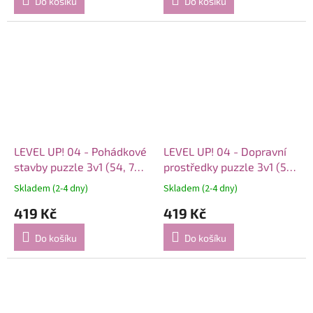
Do košíku
Do košíku
LEVEL UP! 04 - Pohádkové
LEVEL UP! 04 - Dopravní
stavby puzzle 3v1 (54, 70
prostředky puzzle 3v1 (54,
a 88 dílků)
70 a 88 dílků)
Skladem (2-4 dny)
Skladem (2-4 dny)
419 Kč
419 Kč
Do košíku
Do košíku