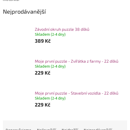
Nejprodávanější
Závodní okruh puzzle 38 dílků
Skladem (2-4 dny)
389 Kč
Moje první puzzle - Zvířátka z farmy - 22 dílků
Skladem (2-4 dny)
229 Kč
Moje první puzzle - Stavební vozidla - 22 dílků
Skladem (2-4 dny)
229 Kč
Ř
a