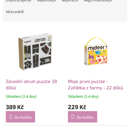
Doporučujeme
Nejlevnější
Nejdražší
Nejprodávanější
z
e
Abecedně
n
í
V
p
ý
r
p
o
i
d
s
u
p
k
r
t
o
ů
d
Závodní okruh puzzle 38
Moje první puzzle -
u
dílků
Zvířátka z farmy - 22 dílků
k
Skladem (2-4 dny)
Skladem (2-4 dny)
t
389 Kč
229 Kč
ů
Do košíku
Do košíku