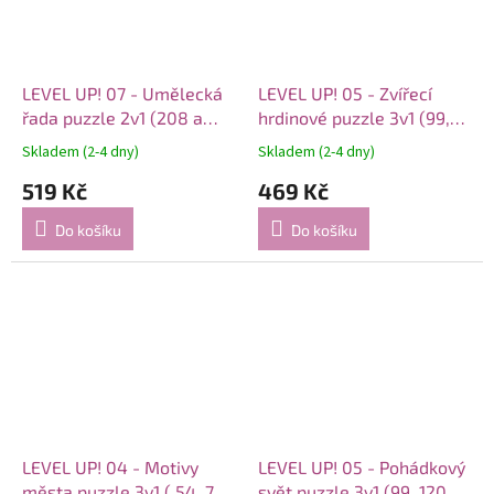
LEVEL UP! 07 - Umělecká
LEVEL UP! 05 - Zvířecí
řada puzzle 2v1 (208 a
hrdinové puzzle 3v1 (99,
252 dílků)
120 a 140 dílků)
Skladem (2-4 dny)
Skladem (2-4 dny)
519 Kč
469 Kč
Do košíku
Do košíku
LEVEL UP! 04 - Motivy
LEVEL UP! 05 - Pohádkový
města puzzle 3v1 ( 54, 70
svět puzzle 3v1 (99, 120 a