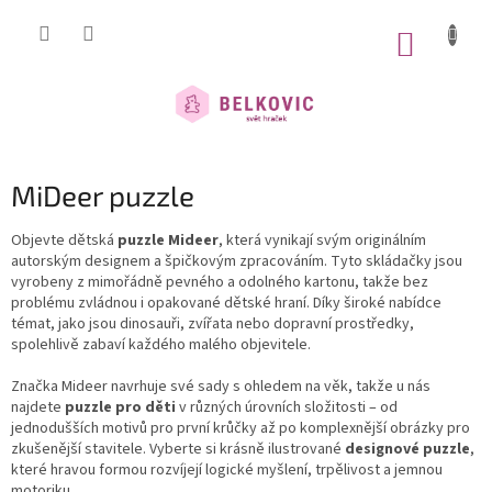
Přejít
na
NÁKUP
obsah
KOŠÍK
MiDeer puzzle
Objevte dětská
puzzle Mideer
, která vynikají svým originálním
autorským designem a špičkovým zpracováním. Tyto skládačky jsou
vyrobeny z mimořádně pevného a odolného kartonu, takže bez
problému zvládnou i opakované dětské hraní. Díky široké nabídce
témat, jako jsou dinosauři, zvířata nebo dopravní prostředky,
spolehlivě zabaví každého malého objevitele.
Značka Mideer navrhuje své sady s ohledem na věk, takže u nás
najdete
puzzle pro děti
v různých úrovních složitosti – od
jednodušších motivů pro první krůčky až po komplexnější obrázky pro
zkušenější stavitele. Vyberte si krásně ilustrované
designové puzzle
,
které hravou formou rozvíjejí logické myšlení, trpělivost a jemnou
motoriku.