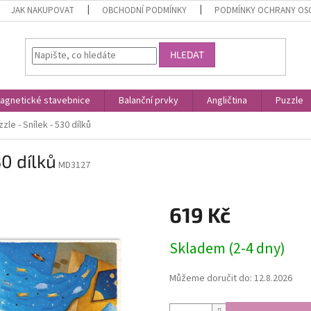
JAK NAKUPOVAT
OBCHODNÍ PODMÍNKY
PODMÍNKY OCHRANY OS
HLEDAT
agnetické stavebnice
Balanční prvky
Angličtina
Puzzle
le - Snílek - 530 dílků
0 dílků
MD3127
619 Kč
Měrná
Skladem (2-4 dny)
cena:
Můžeme doručit do:
12.8.2026