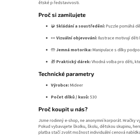
ětské p ředstavivosti.
Proč si zamilujete
🧩
Skládání a soustředění:
Puzzle pomáhá dět
👀
Vizuální objevování:
Ilustrace motivují děti
🤲
Jemná motorika:
Manipulace s dílky podpor
🎁
Praktický dárek:
Vhodná volba pro děti, kte
Technické parametry
Výrobce:
Mideer
Počet dílků / kusů:
530
Proč koupit u nás?
Jsme rodinný e-shop, ne anonymní korporát. Hračky v
Pokud vybavujete školku, školu, dětskou skupinu, hern
platba stačí zvolit možnost individuální cenová nabídk