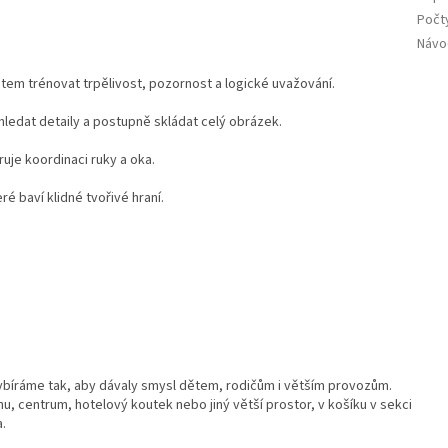
Počty
Návo
em trénovat trpělivost, pozornost a logické uvažování.
 hledat detaily a postupně skládat celý obrázek.
uje koordinaci ruky a oka.
ré baví klidné tvořivé hraní.
ybíráme tak, aby dávaly smysl dětem, rodičům i větším provozům.
u, centrum, hotelový koutek nebo jiný větší prostor, v košíku v sekci
a.