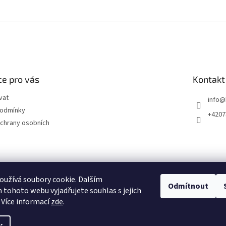
e pro vás
Kontakt
vat
info
@
podmínky
+4207
chrany osobních
užívá soubory cookie. Dalším
Odmítnout
tohoto webu vyjadřujete souhlas s jejich
 Více informací
zde
.