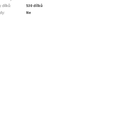
 dílků
:
530 dílků
dy
:
Ne