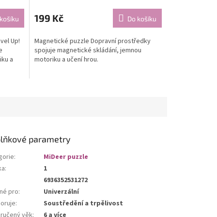
199 Kč
košíku
Do košíku
vel Up!
Magnetické puzzle Dopravní prostředky
e
spojuje magnetické skládání, jemnou
iku a
motoriku a učení hrou.
lňkové parametry
gorie
:
MiDeer puzzle
ka
:
1
6936352531272
né pro
:
Univerzální
oruje
:
Soustředění a trpělivost
ručený věk
:
6 a více