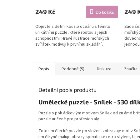
249 Kč
249 
Do košíku
Objevte s dětmi kouzlo oceánu s těmito
Sada še
unikátními puzzle, které rostou s jejich
mořských
schopnostmi! Hravé ilustrace mořských
dovedno
zvířátek motivují k prvnímu skládání,
jednoduc
rozvíjejí trpělivost...
ideální c
Popis
Podobné (5)
Diskuze
Značka
Detailní popis produktu
Umělecké puzzle - Snílek - 530 díl
Puzzle s poh ádkov ým motivem Sn ílek od zn ámé brits
puzzle ur čené pro profesion ály.
Toto um ělecké puzzle po složení zobrazuje motiv Sn í
um ělkyně maluje obrazy specifické retro stylem, taje