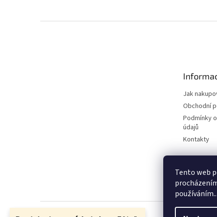
Z
á
p
a
t
Informac
í
Jak nakupo
Obchodní 
Podmínky o
údajů
Kontakty
Tento web po
procházením 
používáním..