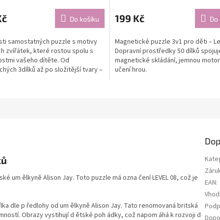
Kč
199 Kč
Do košíku
Do 
sti samostatných puzzle s motivy
Magnetické puzzle 3v1 pro děti – Le
 zvířátek, které rostou spolu s
Dopravní prostředky 50 dílků spojuj
stmi vašeho dítěte. Od
magnetické skládání, jemnou motor
hých 3dílků až po složitější tvary –
učení hrou.
esta k...
Dop
ků
Kate
Záru
ké um ělkyně Alison Jay. Toto puzzle má ozna čení LEVEL 08, což je
EAN
:
Vhod
lka dle p ředlohy od um ělkyně Alison Jay. Tato renomovaná britská
Podp
mností. Obrazy vystihují d ětské poh ádky, což napom áhá k rozvoji d
Dopo