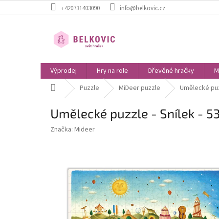
Přejít
+420731403090
info@belkovic.cz
na
obsah
Výprodej
Hry na role
Dřevěné hračky
M
Domů
Puzzle
MiDeer puzzle
Umělecké puzz
Umělecké puzzle - Snílek - 53
Značka:
Mideer