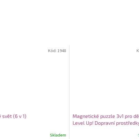
Kód:
1948
K
svět (6 v 1)
Magnetické puzzle 3v1 pro dě
Level Up! Dopravní prostředk
dílků
Skladem