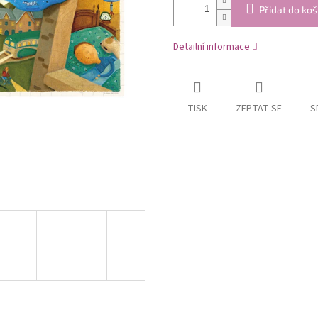
Přidat do koš
Detailní informace
TISK
ZEPTAT SE
S