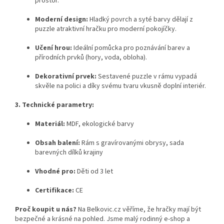
prostor.
Moderní design:
Hladký povrch a syté barvy dělají z
puzzle atraktivní hračku pro moderní pokojíčky.
Učení hrou:
Ideální pomůcka pro poznávání barev a
přírodních prvků (hory, voda, obloha).
Dekorativní prvek:
Sestavené puzzle v rámu vypadá
skvěle na polici a díky svému tvaru vkusně doplní interiér.
3. Technické parametry:
Materiál:
MDF, ekologické barvy
Obsah balení:
Rám s gravírovanými obrysy, sada
barevných dílků krajiny
Vhodné pro:
Děti od 3 let
Certifikace:
CE
Proč koupit u nás?
Na Belkovic.cz věříme, že hračky mají být
bezpečné a krásné na pohled. Jsme malý rodinný e-shop a