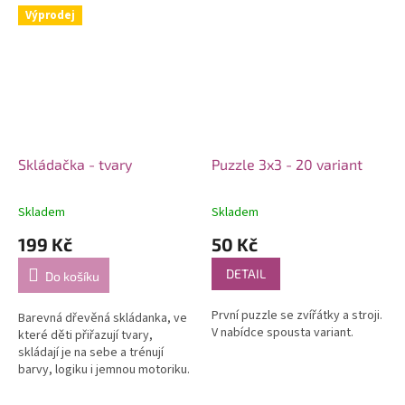
Výprodej
Skládačka - tvary
Puzzle 3x3 - 20 variant
Skladem
Skladem
199 Kč
50 Kč
DETAIL
Do košíku
První puzzle se zvířátky a stroji.
Barevná dřevěná skládanka, ve
V nabídce spousta variant.
které děti přiřazují tvary,
skládají je na sebe a trénují
barvy, logiku i jemnou motoriku.
Skvělá pro kreativní hraní i učení
formou hry.