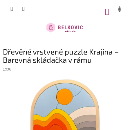
Přejít
na
NÁKUP
obsah
KOŠÍK
Dřevěné vrstvené puzzle Krajina –
Barevná skládačka v rámu
1936