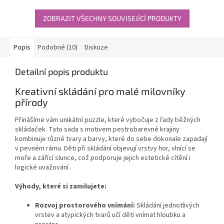
ZOBRAZIT VŠECHNY SOUVISEJÍCÍ PRODUKTY
Popis
Podobné (10)
Diskuze
Detailní popis produktu
Kreativní skládání pro malé milovníky
přírody
Přinášíme vám unikátní puzzle, které vybočuje z řady běžných
skládaček. Tato sada s motivem pestrobarevné krajiny
kombinuje různé tvary a barvy, které do sebe dokonale zapadají
v pevném rámu. Děti při skládání objevují vrstvy hor, vlnící se
moře a zářící slunce, což podporuje jejich estetické cítění i
logické uvažování.
Výhody, které si zamilujete:
Rozvoj prostorového vnímání:
Skládání jednotlivých
vrstev a atypických tvarů učí děti vnímat hloubku a