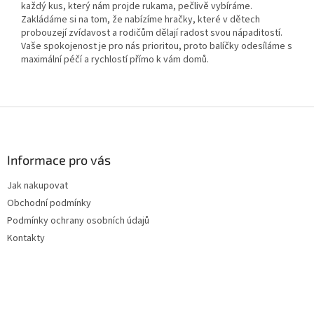
každý kus, který nám projde rukama, pečlivě vybíráme.
Zakládáme si na tom, že nabízíme hračky, které v dětech
probouzejí zvídavost a rodičům dělají radost svou nápaditostí.
Vaše spokojenost je pro nás prioritou, proto balíčky odesíláme s
maximální péčí a rychlostí přímo k vám domů.
Z
á
p
a
Informace pro vás
t
Jak nakupovat
í
Obchodní podmínky
Podmínky ochrany osobních údajů
Kontakty