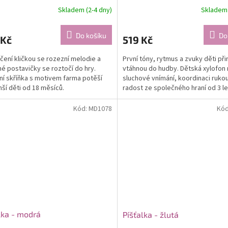
Skladem (2-4 dny)
Skladem 
Do košíku
Do
 Kč
519 Kč
čení kličkou se rozezní melodie a
První tóny, rytmus a zvuky děti př
é postavičky se roztočí do hry.
vtáhnou do hudby. Dětská xylofon r
í skříňka s motivem farma potěší
sluchové vnímání, koordinaci rukou
ší děti od 18 měsíců.
radost ze společného hraní od 3 le
Kód:
MD1078
Kó
lka - modrá
Píšťalka - žlutá