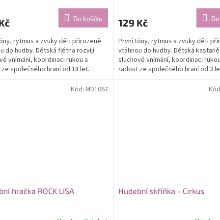
Do košíku
Do
Kč
129 Kč
tóny, rytmus a zvuky děti přirozeně
První tóny, rytmus a zvuky děti př
u do hudby. Dětská flétna rozvíjí
vtáhnou do hudby. Dětská kastanět
vé vnímání, koordinaci rukou a
sluchové vnímání, koordinaci rukou
 ze společného hraní od 18 let.
radost ze společného hraní od 3 le
Kód:
MD1067
Kód
ní hračka ROCK LISA
Hudební skříňka - Cirkus