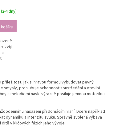
(2-4 dny)
 košíku
irozeně
rozvíjí
 a
t.
příležitost, jak si hravou formou vybudovat pevný
uje smysly, prohlubuje schopnost soustředění a otevírá
tóny a melodiemi navíc výrazně posiluje jemnou motoriku i
aždodennímu nasazení při domácím hraní. Dceru například
ovat dynamiku a intenzitu zvuku. Správně zvolená výbava
dítě v klíčových fázích jeho vývoje.