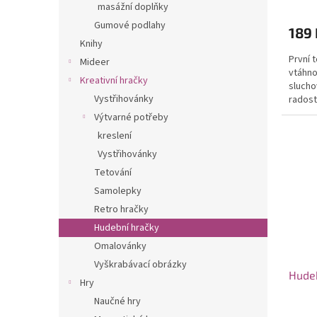
masážní doplňky
Gumové podlahy
189 
Knihy
První 
Mideer
vtáhno
Kreativní hračky
slucho
Vystřihovánky
radost
Výtvarné potřeby
kreslení
Vystřihovánky
Tetování
Samolepky
Retro hračky
Hudební hračky
Omalovánky
Vyškrabávací obrázky
Hudeb
Hry
Naučné hry