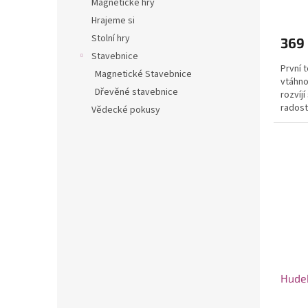
Magnetické hry
Hrajeme si
Stolní hry
369
Stavebnice
První 
Magnetické Stavebnice
vtáhno
Dřevěné stavebnice
rozvíj
radost
Vědecké pokusy
Hudeb