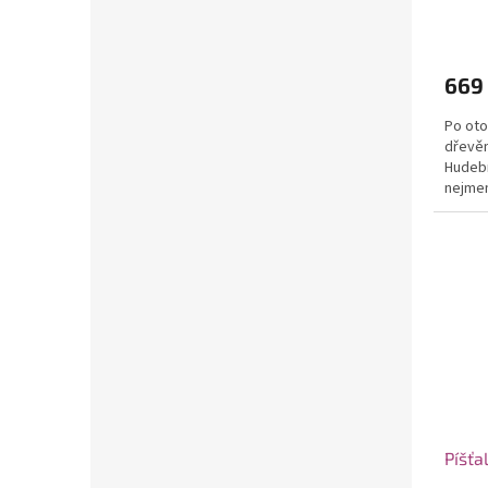
669
Po oto
dřevěn
Hudebn
nejmen
Píšťa