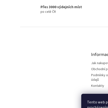
Přes 3000 výdejních míst
po celé ČR
Z
á
p
a
t
Informac
í
Jak nakupo
Obchodní 
Podmínky o
údajů
Kontakty
Tento web po
procházením 