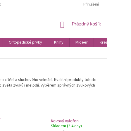
OBNÍCH ÚDAJŮ
KONTAKTY
Přihlášení
NÁKUPNÍ
Prázdný košík
KOŠÍK
Ortopedické prvky
Knihy
Mideer
Kreativní hračky
ho cítění a sluchového vnímání. Kvalitní produkty tohoto
ho světa zvuků i melodií. Výběrem správných zvukových
-
Kovový xylofon
Skladem (2-4 dny)