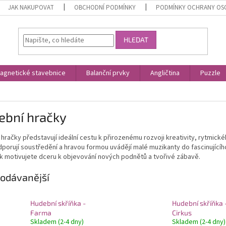
JAK NAKUPOVAT
OBCHODNÍ PODMÍNKY
PODMÍNKY OCHRANY OS
HLEDAT
agnetické stavebnice
Balanční prvky
Angličtina
Puzzle
ební hračky
hračky představují ideální cestu k přirozenému rozvoji kreativity, rytmické
porují soustředění a hravou formou uvádějí malé muzikanty do fascinující
 motivujete dceru k objevování nových podnětů a tvořivé zábavě.
odávanější
Hudební skříňka -
Hudební skříňka 
Farma
Cirkus
Skladem (2-4 dny)
Skladem (2-4 dny)