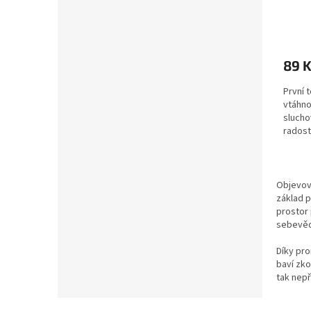
89 
První 
vtáhno
slucho
radost
Objevová
základ p
prostor 
sebevěd
Díky pr
baví zko
tak nepř