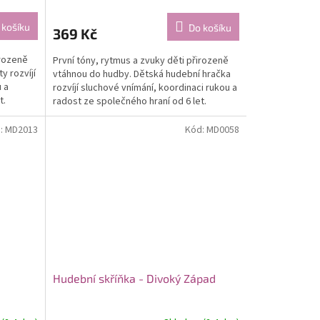
 košíku
Do košíku
369 Kč
irozeně
První tóny, rytmus a zvuky děti přirozeně
y rozvíjí
vtáhnou do hudby. Dětská hudební hračka
 a
rozvíjí sluchové vnímání, koordinaci rukou a
t.
radost ze společného hraní od 6 let.
:
MD2013
Kód:
MD0058
Hudební skříňka - Divoký Západ