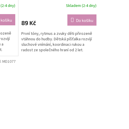
(2-4 dny)
Skladem (2-4 dny)
 košíku
Do košíku
89 Kč
irozeně
První tóny, rytmus a zvuky děti přirozeně
ozvíjí
vtáhnou do hudby. Dětská píšťalka rozvíjí
 a
sluchové vnímání, koordinaci rukou a
t.
radost ze společného hraní od 2 let.
d:
MD1077