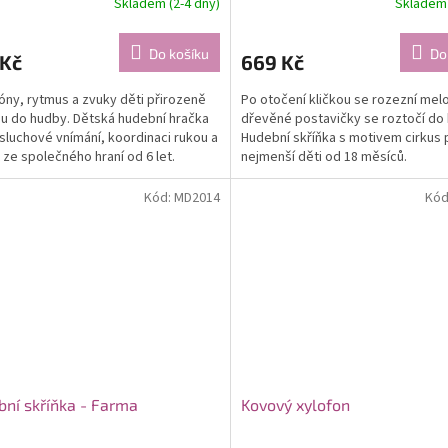
Skladem (2-4 dny)
Skladem 
Do košíku
Do
 Kč
669 Kč
tóny, rytmus a zvuky děti přirozeně
Po otočení kličkou se rozezní mel
u do hudby. Dětská hudební hračka
dřevěné postavičky se roztočí do 
í sluchové vnímání, koordinaci rukou a
Hudební skříňka s motivem cirkus 
 ze společného hraní od 6 let.
nejmenší děti od 18 měsíců.
Kód:
MD2014
Kód
ní skříňka - Farma
Kovový xylofon