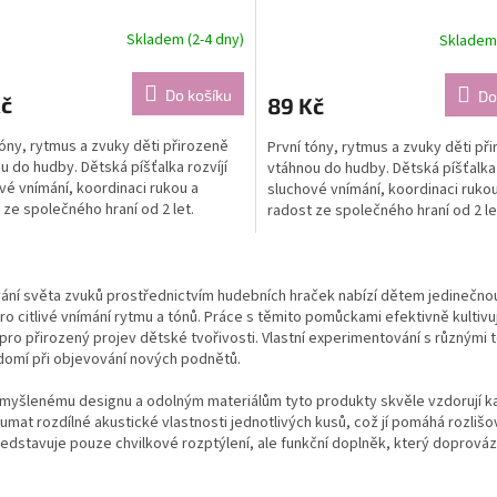
Skladem (2-4 dny)
Skladem 
Do košíku
Do
Kč
89 Kč
tóny, rytmus a zvuky děti přirozeně
První tóny, rytmus a zvuky děti př
u do hudby. Dětská píšťalka rozvíjí
vtáhnou do hudby. Dětská píšťalka 
vé vnímání, koordinaci rukou a
sluchové vnímání, koordinaci rukou
 ze společného hraní od 2 let.
radost ze společného hraní od 2 le
O
v
ní světa zvuků prostřednictvím hudebních hraček nabízí dětem jedinečnou 
l
ro citlivé vnímání rytmu a tónů. Práce s těmito pomůckami efektivně kultiv
á
pro přirozený projev dětské tvořivosti. Vlastní experimentování s různými 
d
omí při objevování nových podnětů.
a
c
omyšlenému designu a odolným materiálům tyto produkty skvěle vzdorují k
í
umat rozdílné akustické vlastnosti jednotlivých kusů, což jí pomáhá rozliš
p
edstavuje pouze chvilkové rozptýlení, ale funkční doplněk, který doprovází 
r
v
k