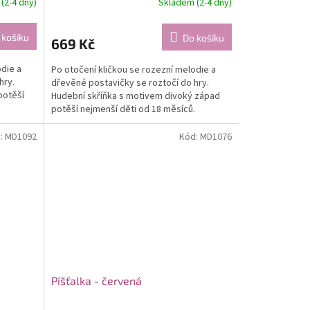
(2-4 dny)
Skladem (2-4 dny)
 košíku
Do košíku
669 Kč
odie a
Po otočení kličkou se rozezní melodie a
hry.
dřevěné postavičky se roztočí do hry.
potěší
Hudební skříňka s motivem divoký západ
potěší nejmenší děti od 18 měsíců.
:
MD1092
Kód:
MD1076
Píšťalka - červená