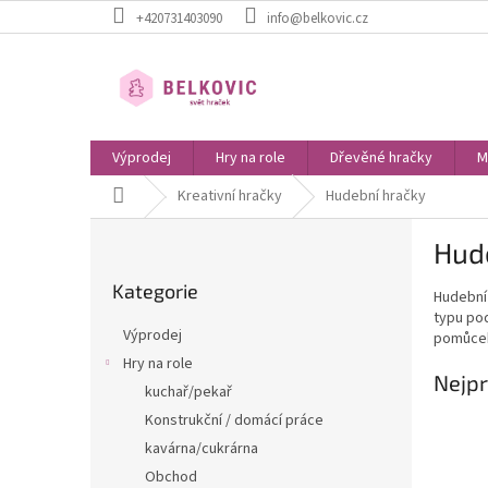
Přejít
+420731403090
info@belkovic.cz
na
obsah
Výprodej
Hry na role
Dřevěné hračky
M
Domů
Kreativní hračky
Hudební hračky
P
Hud
o
Přeskočit
s
Kategorie
kategorie
Hudební 
t
typu pod
r
Výprodej
pomůcek
a
Hry na role
n
Nejpr
kuchař/pekař
n
í
Konstrukční / domácí práce
p
kavárna/cukrárna
a
Obchod