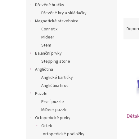
n
Dřevěné hračky
e
Dřevěné hry a skládačky
l
Ř
Magnetické stavebnice
a
Dopor
Connetix
z
Mideer
e
Stem
V
n
Balanční prvky
ý
í
Stepping stone
p
p
i
r
Angličtina
s
o
Anglické kartičky
p
d
Angličtina hrou
r
u
Puzzle
o
k
První puzzle
d
t
u
ů
MiDeer puzzle
Dětsk
k
Ortopedické prvky
t
Ortek
ů
ortopedické podložky