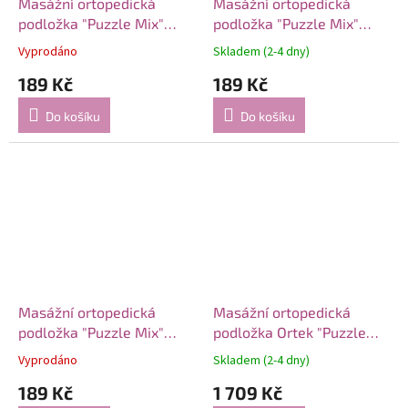
Masážní ortopedická
Masážní ortopedická
podložka "Puzzle Mix"
podložka "Puzzle Mix"
Věže 1 modul
VOŠTINA1 modul
Vyprodáno
Skladem (2-4 dny)
189 Kč
189 Kč
Do košíku
Do košíku
Masážní ortopedická
Masážní ortopedická
podložka "Puzzle Mix"
podložka Ortek "Puzzle
Žaludy 1 modul
Mix" 10 modulů + Hra
Vyprodáno
Skladem (2-4 dny)
"Lesní dobrodružství"
189 Kč
1 709 Kč