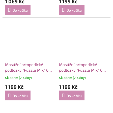
1 069 Kč
1 199 Kč
Do košíku
Do košíku
Masážní ortopedické
Masážní ortopedické
podložky "Puzzle Mix" 6
podložky "Puzzle Mix" 6
modulů Modrý oblázk
modulů Růžová houba
Skladem (2-4 dny)
Skladem (2-4 dny)
1 199 Kč
1 199 Kč
Do košíku
Do košíku