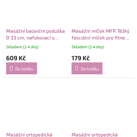
Masážní balanční poduška
Masážní míček MFR Těžký
D 33 cm, nafukovací s
fasciální míček pro fitness
pumpičkou
a jógu
Skladem (2-4 dny)
Skladem (2-4 dny)
609 Kč
179 Kč
Do košíku
Do košíku
Masážní ortopedická
Masážní ortopedická