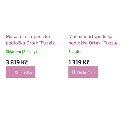
Masážní ortopedická
Masážní ortopedická
podložka Ortek "Puzzle
podložka Ortek "Puzzle
Mix" 25 modulů
Mix" 8 modulů
Skladem (2-4 dny)
Skladem
3 819 Kč
1 319 Kč
Do košíku
Do košíku