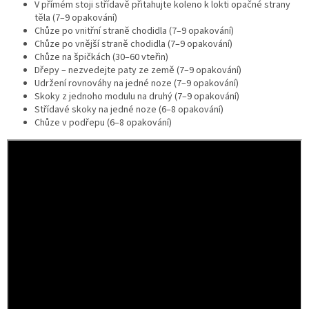
V přímém stoji střídavě přitahujte koleno k lokti opačné strany
těla (7–9 opakování)
Chůze po vnitřní straně chodidla (7–9 opakování)
Chůze po vnější straně chodidla (7–9 opakování)
Chůze na špičkách (30–60 vteřin)
Dřepy – nezvedejte paty ze země (7–9 opakování)
Udržení rovnováhy na jedné noze (7–9 opakování)
Skoky z jednoho modulu na druhý (7–9 opakování)
Střídavé skoky na jedné noze (6–8 opakování)
Chůze v podřepu (6–8 opakování)