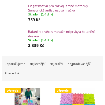
Fidget kostka pro rozvoj jemné motoriky
Senzorická antistresová hračka
Skladem (2-4 dny)
359 Kč
Balanční dráha s masážními prvky a balanční
deskou
Skladem (2-4 dny)
2 839 Kč
Ř
a
Doporučujeme
Nejlevnější
Nejdražší
Nejprodávanější
z
e
Abecedně
n
í
V
p
Výprodej
Výprodej
ý
r
p
o
i
d