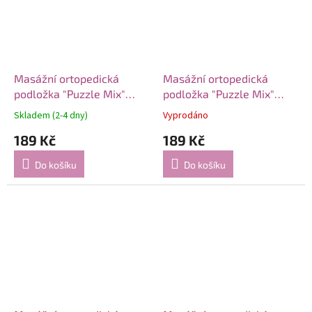
Masážní ortopedická
Masážní ortopedická
podložka "Puzzle Mix"
podložka "Puzzle Mix"
Tráva 1 modul
Trny 1 modul
Skladem (2-4 dny)
Vyprodáno
189 Kč
189 Kč
Do košíku
Do košíku