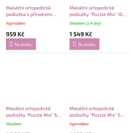
Masážní ortopedická
Masážní ortopedické
podložka s přírodními
podložky "Puzzle Mix" 10
oblázky “Ortek” SOFT
modulů
Vyprodáno
Skladem (2-4 dny)
74x44 cm
959 Kč
1 549 Kč
Do košíku
Do košíku
Masážní ortopedické
Masážní ortopedické
podložky "Puzzle Mix" 6
podložky "Puzzle Mix" 6
modulů
modulů Modrá houba
Skladem
Vyprodáno