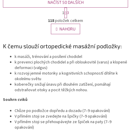
NAČÍST 50 DALŠÍCH
S
1
3
t
O
r
118
položek celkem
v
á
l
NAHORU
n
á
k
d
o
v
K čemu slouží ortopedické masážní podložky:
a
á
c
n
í
k masáži, trénování a posílení chodidel
í
p
k prevenci plochých chodidel a při obloukovité (varus) a klopené
r
deformaci (valgus)
v
k rozvoji jemné motoriky a kognitivních schopností dítěte k
k
okolnímu světu
y
koberečky snižují únavu při dlouhém zatížení, pomáhají
v
odstraňovat otoky a pocit těžkých nohou.
ý
Souhrn cviků
p
i
Chůze po podložce dopředu a dozadu (7–9 opakování)
s
V přímém stoji se zvedejte na špičky (7–9 opakování)
u
V přímém stoji se přehoupávejte ze špiček na paty (7–9
opakování)