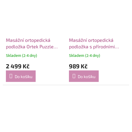
Masážní ortopedická
Masážní ortopedická
podložka Ortek Puzzle
podložka s přírodními
"Mega Mix" 18 modulů
oblázky “Ortek” SOFT
Skladem (2-4 dny)
Skladem (2-4 dny)
93x44 cm
2 499 Kč
989 Kč
Do košíku
Do košíku