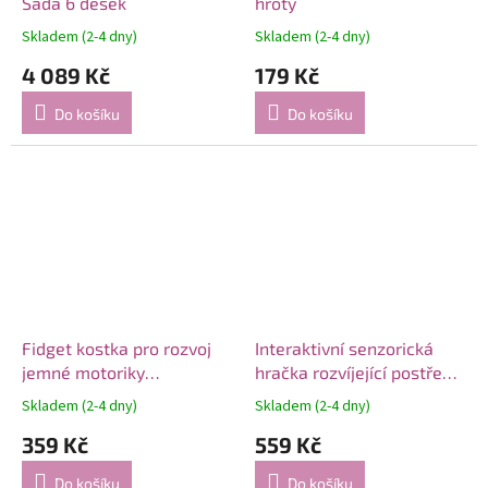
Sada 6 desek
hroty
Skladem (2-4 dny)
Skladem (2-4 dny)
4 089 Kč
179 Kč
Do košíku
Do košíku
Fidget kostka pro rozvoj
Interaktivní senzorická
jemné motoriky
hračka rozvíjející postřeh,
Senzorická antistresová
obratnost a koordinaci
Skladem (2-4 dny)
Skladem (2-4 dny)
hračka
pohybů
359 Kč
559 Kč
Do košíku
Do košíku