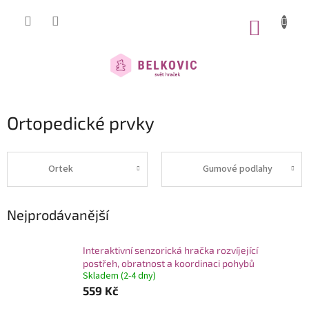
Přejít
na
NÁKUP
obsah
KOŠÍK
Ortopedické prvky
Ortek
Gumové podlahy
Nejprodávanější
Interaktivní senzorická hračka rozvíjející
postřeh, obratnost a koordinaci pohybů
Skladem (2-4 dny)
559 Kč