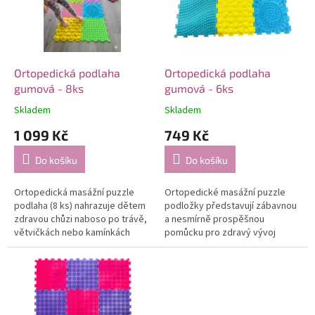
s
u
p
k
r
t
o
ů
d
Ortopedická podlaha
Ortopedická podlaha
u
gumová - 8ks
gumová - 6ks
k
Skladem
Skladem
t
1 099 Kč
749 Kč
ů
Do košíku
Do košíku
Ortopedická masážní puzzle
Ortopedické masážní puzzle
podlaha (8 ks) nahrazuje dětem
podložky představují zábavnou
zdravou chůzi naboso po trávě,
a nesmírně prospěšnou
větvičkách nebo kamínkách
pomůcku pro zdravý vývoj
přímo v obývacím pokoji.
dětských chodidel. Barevné díly
Různorodé textury inspirované
s nejrůznějšími přírodními
divokou...
texturami...