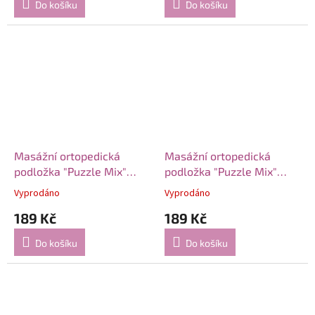
Do košíku
Do košíku
Masážní ortopedická
Masážní ortopedická
podložka "Puzzle Mix"
podložka "Puzzle Mix"
Oblázky 1 modul
Pyramidy 1 modul
Vyprodáno
Vyprodáno
189 Kč
189 Kč
Do košíku
Do košíku