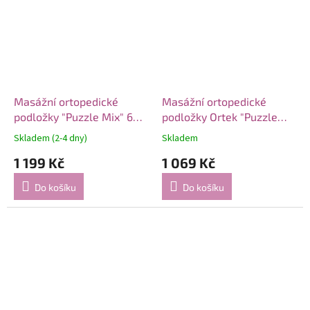
Masážní ortopedické
Masážní ortopedické
podložky "Puzzle Mix" 6
podložky Ortek "Puzzle
modulů Růžový oblázk
Námořní" 6 modulů
Skladem (2-4 dny)
Skladem
1 199 Kč
1 069 Kč
Do košíku
Do košíku