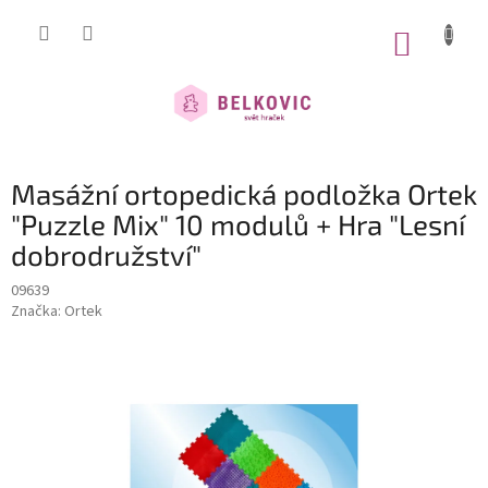
Přejít
na
NÁKUP
obsah
KOŠÍK
Masážní ortopedická podložka Ortek
"Puzzle Mix" 10 modulů + Hra "Lesní
dobrodružství"
09639
Značka:
Ortek