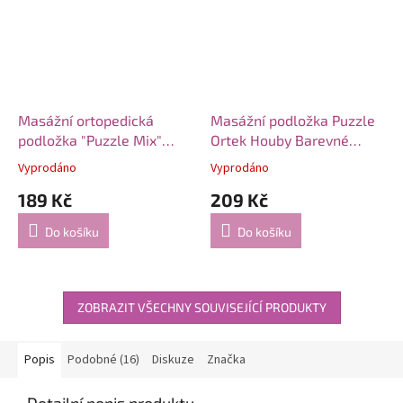
Masážní ortopedická
Masážní podložka Puzzle
podložka "Puzzle Mix"
Ortek Houby Barevné
Trny 1 modul
Modré 1 modul
Vyprodáno
Vyprodáno
189 Kč
209 Kč
Do košíku
Do košíku
ZOBRAZIT VŠECHNY SOUVISEJÍCÍ PRODUKTY
Popis
Podobné (16)
Diskuze
Značka
Detailní popis produktu