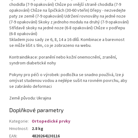
chodidla (7-9 opakování) Chůze po vnější straně chodidla (7-9
opakování) Chůze na špičkách (30-60 vteřin) Dřepy - nezvedejte
paty ze země (7-9 opakování) Udržení rovnováhy na jedné noze
(7-9 opakování) Skoky z jednoho modulu na druhý (7-9 opakování)
Střídavě skoky na jedné noze (6-8 opakování) Chůze v podřepu
(6-8 opakování)
Skladem jsou sady ze 6, 8, 14 a 16 dílů. Kombinace a barevnost
se může lišit s tím, co je zobrazeno na webu.
Kontraindikace: poranění nebo kožní onemocnění, zranění,
syndrom diabetické nohy
Pokyny pro péči o výrobek: podložka se snadno používá, lze ji
omývat studenou vodou a nejlépe sušit na rovném povrchu, aby
se zabránilo deformaci
Země původu: Ukrajina
Doplňkové parametry
Kategorie
:
Ortopedické prvky
Hmotnost
:
2.8 kg
EAN
:
4820264130116