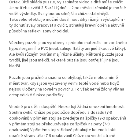
Ortek. Dítě skládá puzzle, vy zapínáte video a dítě může cvičit!
Je potřeba cvičit 3-5 krát týdně. Již po měsíci tréninků je možné
vidět výsledky. Svaly budou silnější a chůze stabilnější.
Takového efektu je možné dosáhnout díky různým výstupkům -
ty donutí svaly pracovat a cvičit, stimulují krevní oběh a aktivně
působí na reflexni zony chodidel.
Všechny puzzle jsou vyrobeny z jednoho materiálu -bezpečného
hypoalergenního PVC (neobsahuje ftaláty ani jiné škodlivé látky).
Ale kvůli různým tvarům mají různé účinky. Některé puzzle jsou
tvrdší, jiné jsou měkčí. Některé puzzle jsou ostřejší, jiné jsou
hladší.
Puzzle jsou pružné a snadno se ohýbají, takže mohou mírně
měnit tvar, když jsou vystaveny velmi teplé vodě nebo když
nejsou uloženy na rovném povrchu. To však nemá žádný vliv na
ortopedické funkce podložky.
Vhodné pro děti i dospělé. Neexistují žádná omezení hmotnosti.
Souhrn cviků: Chůze po podložce dopředu a dozadu (7-9
opakování) V přímém stoji se zvedejte na špičky (7-9 opakování)
V přímém stoji se přehoupávejte ze špiček na paty (7-9
opakování) V přímém stoji střídavě přitahujte koleno k lokti
opačné strany těla (7-9 opakování) Chůze po vnitřní straně