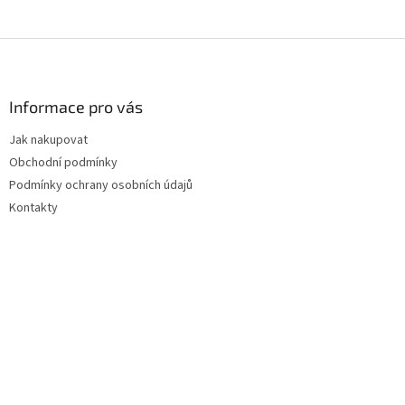
Z
á
p
a
Informace pro vás
t
Jak nakupovat
í
Obchodní podmínky
Podmínky ochrany osobních údajů
Kontakty