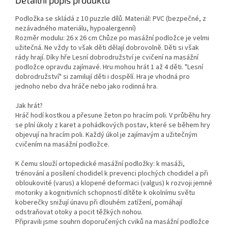
Podložka se skládá z 10 puzzle dílů. Materiál: PVC (bezpečné, z
nezávadného materiálu, hypoalergenní)
Rozměr modulu: 26 x 26 cm Chůze po masážní podložce je velmi
užitečná. Ne vždy to však děti dělají dobrovolně. Děti si však
rády hrají. Díky hře Lesní dobrodružství je cvičení na masážní
podložce opravdu zajímavé. Hru mohou hrát 1 až 4 děti. "Lesní
dobrodružství" si zamilují děti i dospělí. Hra je vhodná pro
jednoho nebo dva hráče nebo jako rodinná hra.
Jak hrát?
Hráč hodí kostkou a přesune žeton po hracím poli. V průběhu hry
se plní úkoly z karet a pohádkových postav, které se během hry
objevují na hracím poli. Každý úkol je zajímavým a užitečným
cvičením na masážní podložce.
K čemu slouží ortopedické masážní podložky: k masáži,
trénování a posílení chodidel k prevenci plochých chodidel a při
obloukovité (varus) a klopené deformaci (valgus) k rozvoji jemné
motoriky a kognitivních schopností dítěte k okolnímu světu
koberečky snižují únavu při dlouhém zatížení, pomáhají
odstraňovat otoky a pocit těžkých nohou.
Připravili jsme souhrn doporučených cviků na masážní podložce