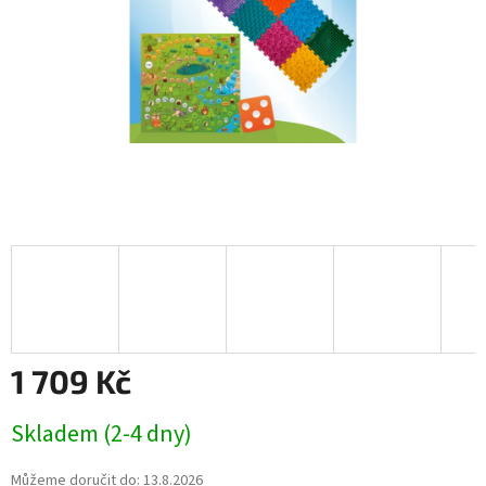
1 709 Kč
Měrná
Skladem (2-4 dny)
cena:
Můžeme doručit do:
13.8.2026