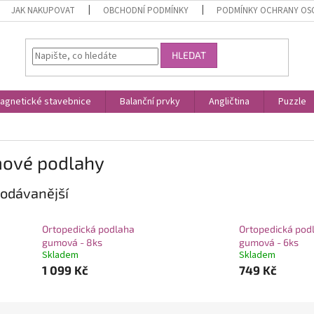
JAK NAKUPOVAT
OBCHODNÍ PODMÍNKY
PODMÍNKY OCHRANY OS
HLEDAT
agnetické stavebnice
Balanční prvky
Angličtina
Puzzle
ové podlahy
odávanější
Ortopedická podlaha
Ortopedická pod
gumová - 8ks
gumová - 6ks
Skladem
Skladem
1 099 Kč
749 Kč