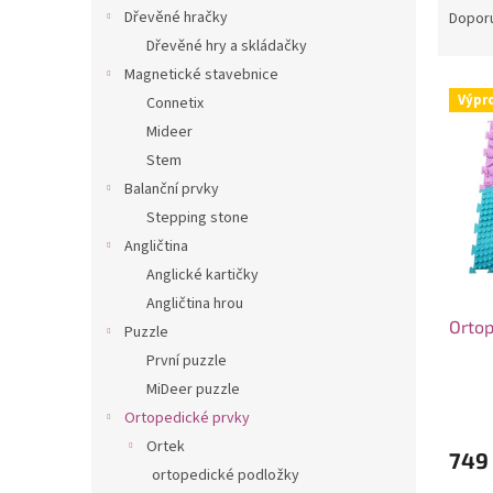
n
a
Dřevěné hračky
Dopor
e
z
Dřevěné hry a skládačky
l
e
Magnetické stavebnice
V
n
Výpr
Connetix
ý
í
Mideer
p
p
i
r
Stem
s
o
Balanční prvky
p
d
Stepping stone
r
u
Angličtina
o
k
Anglické kartičky
d
t
Angličtina hrou
u
ů
Ortop
k
Puzzle
t
První puzzle
ů
MiDeer puzzle
Ortopedické prvky
Ortek
749
ortopedické podložky