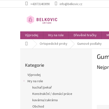
Přejít
+420731403090
info@belkovic.cz
na
obsah
Výprodej
Hry na role
Dřevěné hračky
M
Domů
Ortopedické prvky
Gumové podlahy
P
Gum
o
Přeskočit
s
Kategorie
kategorie
Nejpr
t
r
Výprodej
a
Hry na role
n
kuchař/pekař
n
í
Konstrukční / domácí práce
p
kavárna/cukrárna
a
Obchod
Ř