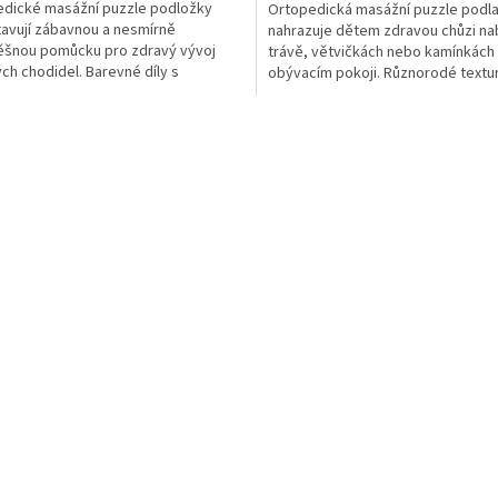
dické masážní puzzle podložky
Ortopedická masážní puzzle podlah
avují zábavnou a nesmírně
nahrazuje dětem zdravou chůzi n
ěšnou pomůcku pro zdravý vývoj
trávě, větvičkách nebo kamínkách
ch chodidel. Barevné díly s
obývacím pokoji. Různorodé textu
nějšími přírodními texturami...
inspirované divokou...
O
v
l
á
d
a
c
í
p
r
v
k
y
v
ý
p
i
s