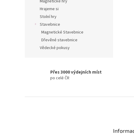
Magnetické hry
Hrajeme si
Stolní hry
Stavebnice
Magnetické Stavebnice
Dřevěné stavebnice
Vědecké pokusy
Přes 3000 výdejních míst
po celé ČR
Z
á
p
a
t
Informac
í