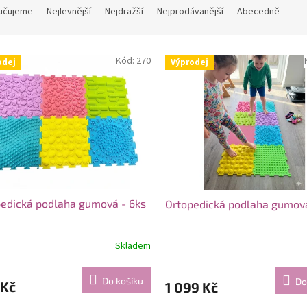
učujeme
Nejlevnější
Nejdražší
Nejprodávanější
Abecedně
Kód:
270
odej
Výprodej
edická podlaha gumová - 6ks
Ortopedická podlaha gumová
Skladem
Do košíku
Do
 Kč
1 099 Kč