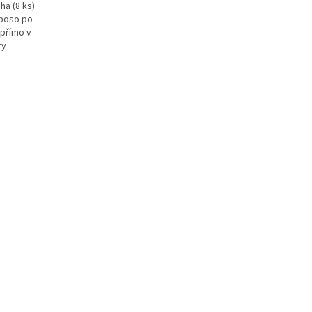
a (8 ks)
aboso po
 přímo v
ry