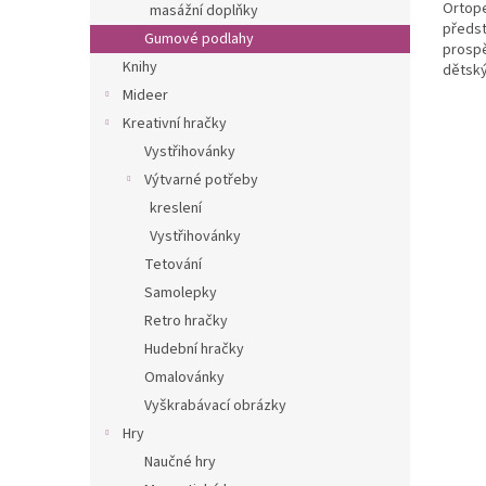
Ortope
masážní doplňky
předst
Gumové podlahy
prosp
Knihy
dětský
nejrůz
Mideer
Kreativní hračky
Vystřihovánky
Výtvarné potřeby
kreslení
Vystřihovánky
Tetování
Samolepky
Retro hračky
Hudební hračky
Omalovánky
Vyškrabávací obrázky
Hry
Naučné hry