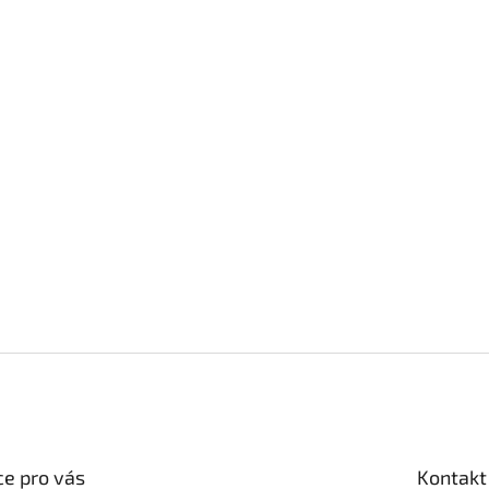
u
e pro vás
Kontakt