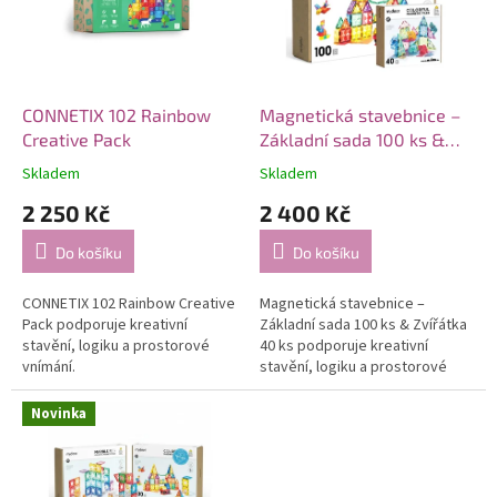
s
u
p
k
r
t
o
ů
d
CONNETIX 102 Rainbow
Magnetická stavebnice –
u
Creative Pack
Základní sada 100 ks &
k
Zvířátka 40 ks
Kombinace
Skladem
Skladem
t
velké základní sady a
2 250 Kč
2 400 Kč
ů
zvířecích motivů
Do košíku
Do košíku
CONNETIX 102 Rainbow Creative
Magnetická stavebnice –
Pack podporuje kreativní
Základní sada 100 ks & Zvířátka
stavění, logiku a prostorové
40 ks podporuje kreativní
vnímání.
stavění, logiku a prostorové
vnímání.
Novinka