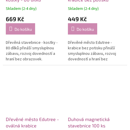
Skladem (2-4 dny)
Skladem (2-4 dny)
669 Kč
449 Kč
Do košíku
Do košíku
Dřevěná stavebnice - kostky -
Dřevěné město Edutree -
80 dílků přináší smysluplnou
krabice bez potisku přináší
zábavu, rozvoj dovedností a
smysluplnou zábavu, rozvoj
hraní bez obrazovek.
dovedností a hraní bez
obrazovek.
Dřevěné město Edutree -
Duhová magnetická
oválná krabice
stavebnice 100 ks