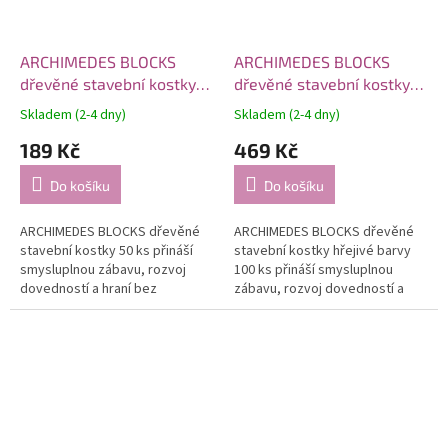
ARCHIMEDES BLOCKS
ARCHIMEDES BLOCKS
dřevěné stavební kostky
dřevěné stavební kostky
50 ks
hřejivé barvy 100 ks
Skladem (2-4 dny)
Skladem (2-4 dny)
189 Kč
469 Kč
Do košíku
Do košíku
ARCHIMEDES BLOCKS dřevěné
ARCHIMEDES BLOCKS dřevěné
stavební kostky 50 ks přináší
stavební kostky hřejivé barvy
smysluplnou zábavu, rozvoj
100 ks přináší smysluplnou
dovedností a hraní bez
zábavu, rozvoj dovedností a
obrazovek.
hraní bez obrazovek.