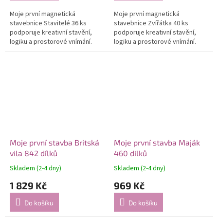
Moje první magnetická
Moje první magnetická
stavebnice Stavitelé 36 ks
stavebnice Zvířátka 40 ks
podporuje kreativní stavění,
podporuje kreativní stavění,
logiku a prostorové vnímání.
logiku a prostorové vnímání.
Moje první stavba Britská
Moje první stavba Maják
vila 842 dílků
460 dílků
Skladem (2-4 dny)
Skladem (2-4 dny)
1 829 Kč
969 Kč
Do košíku
Do košíku