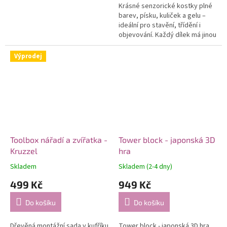
Krásné senzorické kostky plné
barev, písku, kuliček a gelu –
ideální pro stavění, třídění i
objevování. Každý dílek má jinou
náplň a tvar, takže děti čeká
spousta smyslových...
Výprodej
Toolbox nářadí a zvířatka -
Tower block - japonská 3D
Kruzzel
hra
Skladem
Skladem (2-4 dny)
499 Kč
949 Kč
Do košíku
Do košíku
Dřevěná montážní sada v kufříku
Tower block - japonská 3D hra