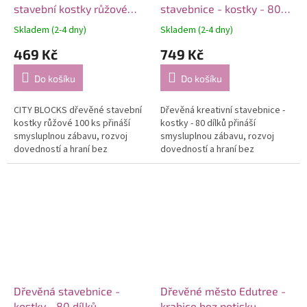
stavební kostky růžové
stavebnice - kostky - 80
100 ks
dílků
Skladem (2-4 dny)
Skladem (2-4 dny)
469 Kč
749 Kč
Do košíku
Do košíku
CITY BLOCKS dřevěné stavební
Dřevěná kreativní stavebnice -
kostky růžové 100 ks přináší
kostky - 80 dílků přináší
smysluplnou zábavu, rozvoj
smysluplnou zábavu, rozvoj
dovedností a hraní bez
dovedností a hraní bez
obrazovek.
obrazovek.
Dřevěná stavebnice -
Dřevěné město Edutree -
kostky - 80 dílků
krabice bez potisku