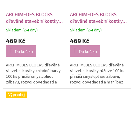
ARCHIMEDES BLOCKS
ARCHIMEDES BLOCKS
dřevěné stavební kostky
dřevěné stavební kostky
chladné barvy 100 ks
růžové 100 ks
Skladem (2-4 dny)
Skladem (2-4 dny)
469 Kč
469 Kč
Do košíku
Do košíku
ARCHIMEDES BLOCKS dřevěné
ARCHIMEDES BLOCKS dřevěné
stavební kostky chladné barvy
stavební kostky růžové 100 ks
100 ks přináší smysluplnou
přináší smysluplnou zábavu,
zábavu, rozvoj dovedností a
rozvoj dovedností a hraní bez
hraní bez obrazovek.
obrazovek.
Výprodej