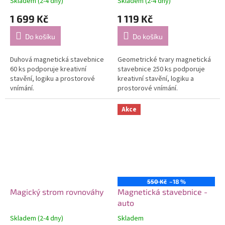
Skladem (2-4 dny)
Skladem (2-4 dny)
1 699 Kč
1 119 Kč
Do košíku
Do košíku
Duhová magnetická stavebnice
Geometrické tvary magnetická
60 ks podporuje kreativní
stavebnice 250 ks podporuje
stavění, logiku a prostorové
kreativní stavění, logiku a
vnímání.
prostorové vnímání.
Akce
550 Kč
–18 %
Magický strom rovnováhy
Magnetická stavebnice -
auto
Skladem (2-4 dny)
Skladem