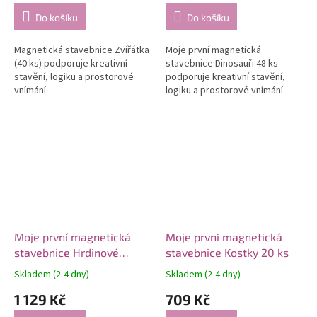
Do košíku
Do košíku
Magnetická stavebnice Zvířátka
Moje první magnetická
(40 ks) podporuje kreativní
stavebnice Dinosauři 48 ks
stavění, logiku a prostorové
podporuje kreativní stavění,
vnímání.
logiku a prostorové vnímání.
Moje první magnetická
Moje první magnetická
stavebnice Hrdinové
stavebnice Kostky 20 ks
města 33 ks
Skladem (2-4 dny)
Skladem (2-4 dny)
1 129 Kč
709 Kč