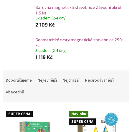
Barevná magnetická stavebnice Závodní okruh
115 ks
Skladem (2-4 dny)
2 109 Kč
Geometrické tvary magnetická stavebnice 250
ks
Skladem (2-4 dny)
1 119 Kč
Ř
a
Doporučujeme
Nejlevnější
Nejdražší
Nejprodávanější
z
e
Abecedně
n
í
V
p
SUPER CENA
Novinka
ý
r
SUPER CENA
p
o
i
d