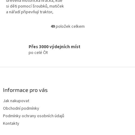
dřevěná motorická hračka, kde
si děti pomocí šroubků, matiček
a nářadí připevňují traktor,
zvířátka i větrný mlýn na
podložku. Skvělé pro rozvoj...
49
položek celkem
O
v
l
á
Přes 3000 výdejních míst
d
po celé ČR
a
c
í
Z
p
á
r
p
v
a
Informace pro vás
k
t
y
Jak nakupovat
í
v
Obchodní podmínky
ý
p
Podmínky ochrany osobních údajů
i
Kontakty
s
u