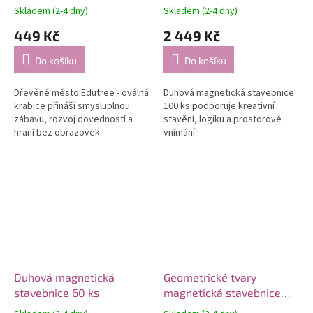
Skladem (2-4 dny)
Skladem (2-4 dny)
449 Kč
2 449 Kč
Do košíku
Do košíku
Dřevěné město Edutree - oválná
Duhová magnetická stavebnice
krabice přináší smysluplnou
100 ks podporuje kreativní
zábavu, rozvoj dovedností a
stavění, logiku a prostorové
hraní bez obrazovek.
vnímání.
Duhová magnetická
Geometrické tvary
stavebnice 60 ks
magnetická stavebnice
250 ks