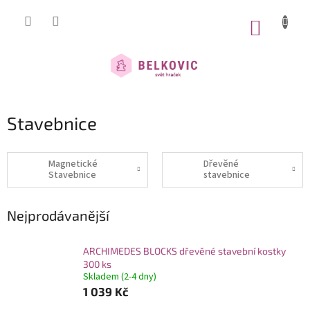
Přejít
na
NÁKUP
obsah
KOŠÍK
Stavebnice
Magnetické
Dřevěné
Stavebnice
stavebnice
Nejprodávanější
ARCHIMEDES BLOCKS dřevěné stavební kostky
300 ks
Skladem (2-4 dny)
1 039 Kč