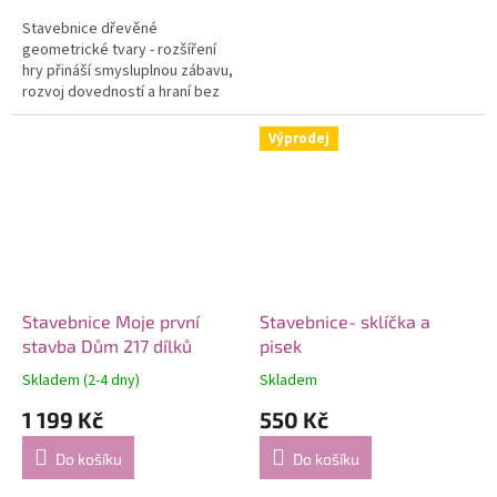
Stavebnice dřevěné
geometrické tvary - rozšíření
hry přináší smysluplnou zábavu,
rozvoj dovedností a hraní bez
obrazovek.
Výprodej
Stavebnice Moje první
Stavebnice- sklíčka a
stavba Dům 217 dílků
pisek
Skladem (2-4 dny)
Skladem
1 199 Kč
550 Kč
Do košíku
Do košíku