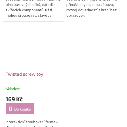
plná barevných dílků, nářadí a
přináší smysluplnou zábavu,
zvířecích komponentů. Děti
rozvoj dovedností a hraní bez
mohou šroubovat, stavět a
obrazovek.
skládat vlastní zvířátka – skvělá
hračka na rozvoj kreativity...
Twisted screw toy
Skladem
169 Kč
Do košíku
Interaktivní šroubovací farma –