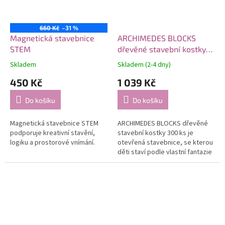
660 Kč
–31 %
Magnetická stavebnice
ARCHIMEDES BLOCKS
STEM
dřevěné stavební kostky
300 ks
Skladem
Skladem (2-4 dny)
450 Kč
1 039 Kč
Do košíku
Do košíku
Magnetická stavebnice STEM
ARCHIMEDES BLOCKS dřevěné
podporuje kreativní stavění,
stavební kostky 300 ks je
logiku a prostorové vnímání.
otevřená stavebnice, se kterou
děti staví podle vlastní fantazie
a bez pevných pravidel. 300
dřevěných dílků nabídne dost...