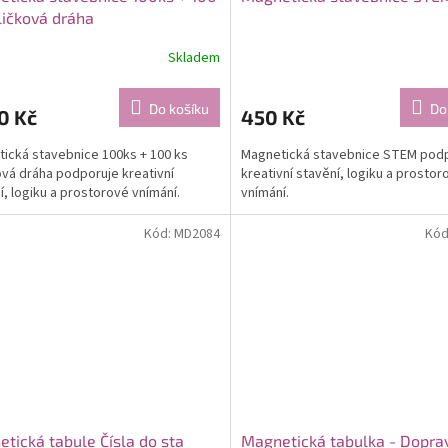
ličková dráha
Skladem
Do košíku
Do
0 Kč
450 Kč
ická stavebnice 100ks + 100 ks
Magnetická stavebnice STEM pod
ová dráha podporuje kreativní
kreativní stavění, logiku a prostor
í, logiku a prostorové vnímání.
vnímání.
Kód:
MD2084
Kód
tická tabule Čísla do sta
Magnetická tabulka - Dopra