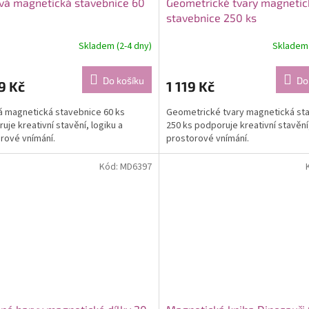
vá magnetická stavebnice 60
Geometrické tvary magnetic
stavebnice 250 ks
Skladem (2-4 dny)
Skladem 
Do košíku
Do
9 Kč
1 119 Kč
 magnetická stavebnice 60 ks
Geometrické tvary magnetická st
uje kreativní stavění, logiku a
250 ks podporuje kreativní stavění,
rové vnímání.
prostorové vnímání.
Kód:
MD6397