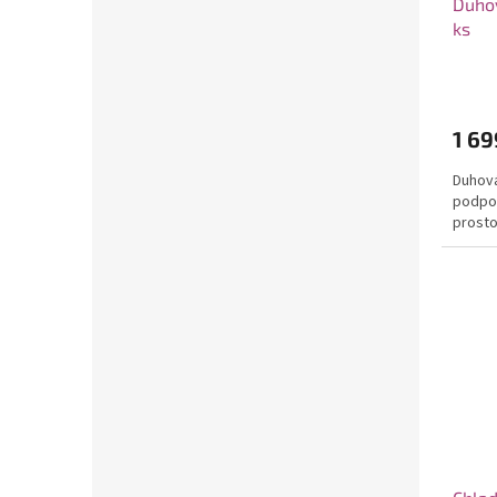
Duho
ks
1 69
Duhová
podpor
prosto