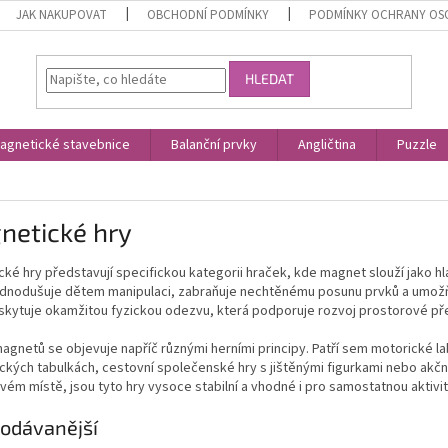
JAK NAKUPOVAT
OBCHODNÍ PODMÍNKY
PODMÍNKY OCHRANY OS
HLEDAT
agnetické stavebnice
Balanční prvky
Angličtina
Puzzle
netické hry
ké hry představují specifickou kategorii hraček, kde magnet slouží jako hla
jednodušuje dětem manipulaci, zabraňuje nechtěnému posunu prvků a umožň
skytuje okamžitou fyzickou odezvu, která podporuje rozvoj prostorové pře
magnetů se objevuje napříč různými herními principy. Patří sem motorické 
kých tabulkách, cestovní společenské hry s jištěnými figurkami nebo akční 
svém místě, jsou tyto hry vysoce stabilní a vhodné i pro samostatnou aktivit
odávanější