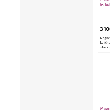
ks ku
3 10
Magnet
kuličk
stavěn
Magne