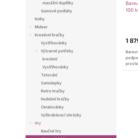
Barev
masážní doplňky
k
100 k
t
Gumové podlahy
ů
Knihy
Mideer
Kreativní hračky
1 87
Vystřihovánky
Výtvarné potřeby
Barevn
podpor
kreslení
prosto
Vystřihovánky
Tetování
Samolepky
Retro hračky
Hudební hračky
Omalovánky
Vyškrabávací obrázky
Hry
Naučné hry