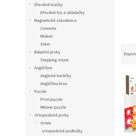
n
Dřevěné hračky
e
Dřevěné hry a skládačky
l
Magnetické stavebnice
Connetix
Mideer
Stem
Ř
Balanční prvky
a
Dopor
z
Stepping stone
e
Angličtina
V
n
Anglické kartičky
ý
í
Angličtina hrou
p
p
Puzzle
i
r
s
První puzzle
o
p
d
MiDeer puzzle
r
u
Ortopedické prvky
o
k
Ortek
d
t
ortopedické podložky
u
ů