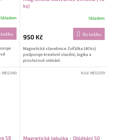
ks)
Skladem
Skladem
 košíku
Do košíku
950 Kč
poruje
Magnetická stavebnice Zvířátka (40 ks)
ové
podporuje kreativní stavění, logiku a
prostorové vnímání.
:
MD1040
Kód:
MD1039
va 58
Magnetická tabulka - Oblékání 50