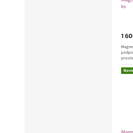
ks
1 60
Magnet
podpor
prosto
Novi
Magne