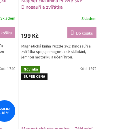
(36
Magnetická kniha Puzzle 3v1:
Dinosauři a zvířátka
Skladem
Skladem
 košíku
Do košíku
199 Kč
ů)
Magnetická kniha Puzzle 3v1: Dinosauři a
nou
zvířátka spojuje magnetické skládání,
jemnou motoriku a učení hrou.
Kód:
1740
Kód:
1972
Novinka
SUPER CENA
550 Kč
–18 %
to
Magnetická stavebnice – Základní