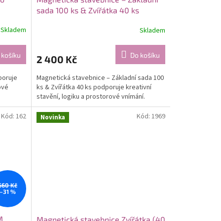
sada 100 ks & Zvířátka 40 ks
Kombinace velké základní sady a
Skladem
Skladem
zvířecích motivů
 košíku
Do košíku
2 400 Kč
poruje
Magnetická stavebnice – Základní sada 100
ové
ks & Zvířátka 40 ks podporuje kreativní
stavění, logiku a prostorové vnímání.
Kód:
162
Kód:
1969
Novinka
660 Kč
–31 %
M
Magnetická stavebnice Zvířátka (40