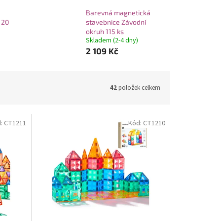
Barevná magnetická
 20
stavebnice Závodní
okruh 115 ks
Skladem (2-4 dny)
2 109 Kč
42
položek celkem
d:
CT1211
Kód:
CT1210