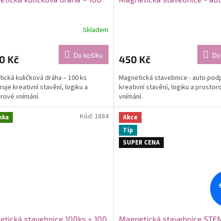
Skladem
Do košíku
Do
0 Kč
450 Kč
ická kuličková dráha – 100 ks
Magnetická stavebnice - auto pod
uje kreativní stavění, logiku a
kreativní stavění, logiku a prostor
rové vnímání.
vnímání.
Kód:
1884
nka
Akce
Tip
SUPER CENA
tická stavebnice 100ks + 100
Magnetická stavebnice STE