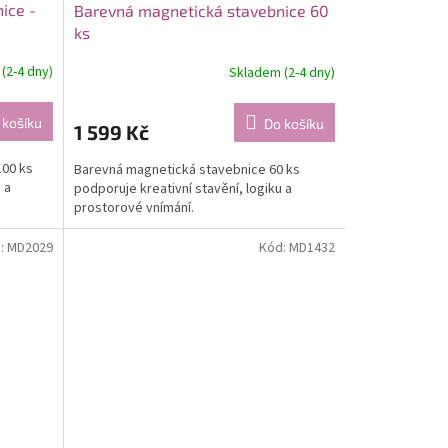
ice -
Barevná magnetická stavebnice 60
ks
(2-4 dny)
Skladem (2-4 dny)
 košíku
Do košíku
1 599 Kč
100 ks
Barevná magnetická stavebnice 60 ks
 a
podporuje kreativní stavění, logiku a
prostorové vnímání.
:
MD2029
Kód:
MD1432