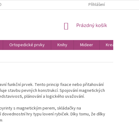
OBNÍCH ÚDAJŮ
KONTAKTY
Přihlášení
NÁKUPNÍ
Prázdný košík
KOŠÍK
Ortopedické prvky
Knihy
Mideer
Kreativní hračky
vní funkční prvek. Tento princip fixace nebo přitahování
uje stavbu pevných konstrukcí. Spojování magnetických
dstavivosti, plánování a logického uvažování.
labyrinty s magnetickým perem, skládačky na
dovednostní hry typu lovení rybiček. Díky tomu, že dílky
u.