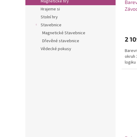
Magnetické hry
Barev
Závod
Hrajeme si
Stolní hry
Stavebnice
Magnetické Stavebnice
2 10
Dřevěné stavebnice
Vědecké pokusy
Barevn
okruh 
logiku