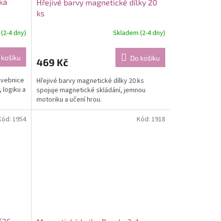
ká
Hřejivé barvy magnetické dílky 20
ks
(2-4 dny)
Skladem (2-4 dny)
 košíku
Do košíku
469 Kč
avebnice
Hřejivé barvy magnetické dílky 20 ks
 logiku a
spojuje magnetické skládání, jemnou
motoriku a učení hrou.
Kód:
1954
Kód:
1918