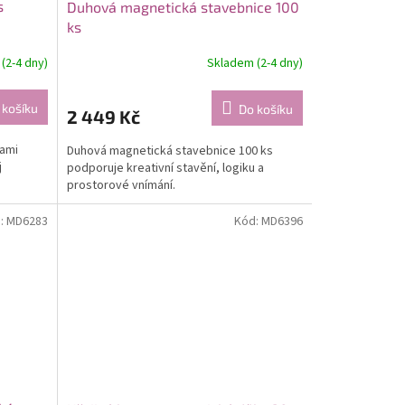
s
Duhová magnetická stavebnice 100
ks
(2-4 dny)
Skladem (2-4 dny)
 košíku
Do košíku
2 449 Kč
nami
Duhová magnetická stavebnice 100 ks
j
podporuje kreativní stavění, logiku a
.
prostorové vnímání.
:
MD6283
Kód:
MD6396