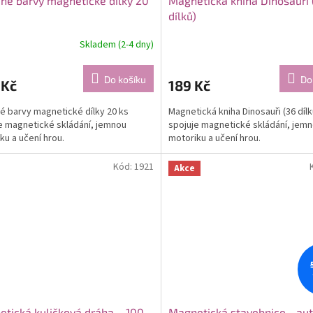
né barvy magnetické dílky 20
Magnetická kniha Dinosauři 
dílků)
Skladem (2-4 dny)
Do košíku
Do
 Kč
189 Kč
é barvy magnetické dílky 20 ks
Magnetická kniha Dinosauři (36 dílk
e magnetické skládání, jemnou
spojuje magnetické skládání, jem
ku a učení hrou.
motoriku a učení hrou.
Kód:
1921
Akce
tická kuličková dráha – 100
Magnetická stavebnice - au