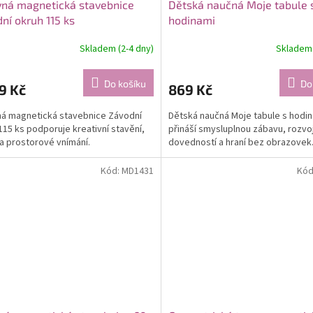
ná magnetická stavebnice
Dětská naučná Moje tabule 
ní okruh 115 ks
hodinami
Skladem (2-4 dny)
Skladem 
Do košíku
Do
9 Kč
869 Kč
á magnetická stavebnice Závodní
Dětská naučná Moje tabule s hodi
115 ks podporuje kreativní stavění,
přináší smysluplnou zábavu, rozvo
 a prostorové vnímání.
dovedností a hraní bez obrazovek
Kód:
MD1431
Kód