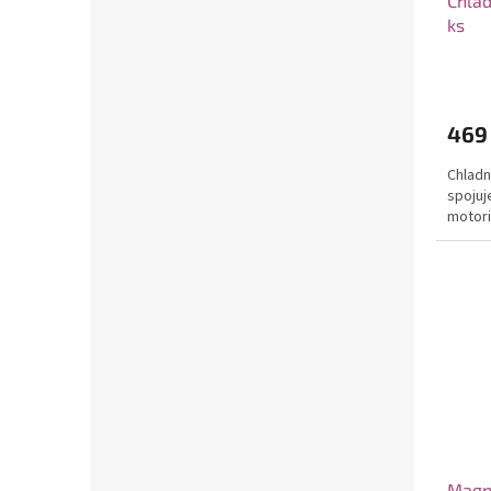
Chlad
ks
469
Chladn
spojuj
motori
Magne