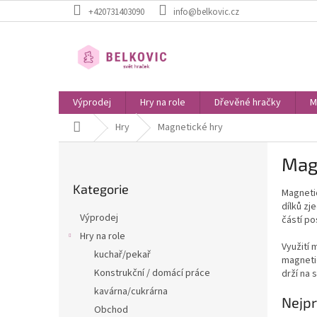
Přejít
+420731403090
info@belkovic.cz
na
obsah
Výprodej
Hry na role
Dřevěné hračky
M
Domů
Hry
Magnetické hry
P
Mag
o
Přeskočit
s
Kategorie
kategorie
Magnetic
t
dílků z
r
Výprodej
částí po
a
Hry na role
n
Využití 
kuchař/pekař
n
magnetic
í
Konstrukční / domácí práce
drží na 
p
kavárna/cukrárna
Nejpr
a
Obchod