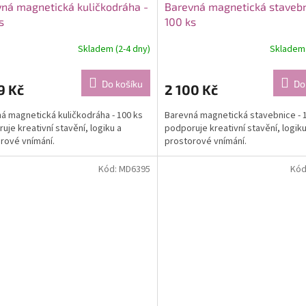
ná magnetická kuličkodráha -
Barevná magnetická stavebn
s
100 ks
Skladem (2-4 dny)
Skladem 
Do košíku
Do
9 Kč
2 100 Kč
á magnetická kuličkodráha - 100 ks
Barevná magnetická stavebnice - 
uje kreativní stavění, logiku a
podporuje kreativní stavění, logiku
rové vnímání.
prostorové vnímání.
Kód:
MD6395
Kód