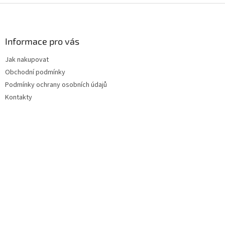
Z
á
p
a
Informace pro vás
t
Jak nakupovat
í
Obchodní podmínky
Podmínky ochrany osobních údajů
Kontakty