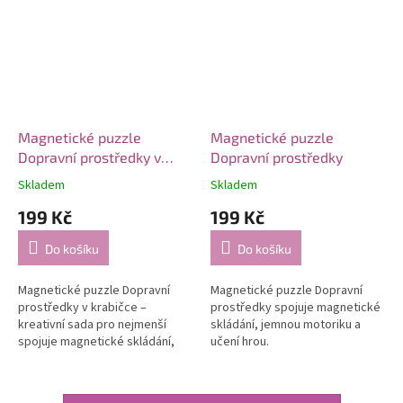
Magnetické puzzle
Magnetické puzzle
Dopravní prostředky v
Dopravní prostředky
krabičce – kreativní sada
Skladem
Skladem
pro nejmenší
199 Kč
199 Kč
Do košíku
Do košíku
Magnetické puzzle Dopravní
Magnetické puzzle Dopravní
prostředky v krabičce –
prostředky spojuje magnetické
kreativní sada pro nejmenší
skládání, jemnou motoriku a
spojuje magnetické skládání,
učení hrou.
jemnou motoriku a učení hrou.