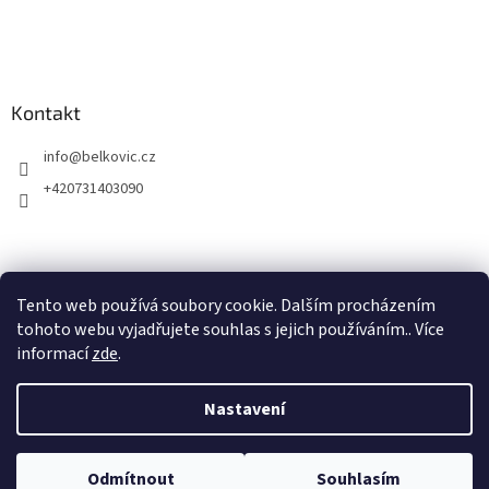
Kontakt
info
@
belkovic.cz
+420731403090
Tento web používá soubory cookie. Dalším procházením
tohoto webu vyjadřujete souhlas s jejich používáním.. Více
informací
zde
.
Nastavení
Vytvořil Shoptet
Odmítnout
Souhlasím
Copyright 2026
Belkovic
. Všechna práva vyhrazena.
Registruj se a získej slevu 5%