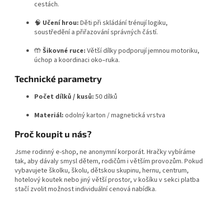
cestách.
🧠
Učení hrou:
Děti při skládání trénují logiku,
soustředění a přiřazování správných částí.
🤲
Šikovné ruce:
Větší dílky podporují jemnou motoriku,
úchop a koordinaci oko–ruka.
Technické parametry
Počet dílků / kusů:
50 dílků
Materiál:
odolný karton / magnetická vrstva
Proč koupit u nás?
Jsme rodinný e-shop, ne anonymní korporát. Hračky vybíráme
tak, aby dávaly smysl dětem, rodičům i větším provozům. Pokud
vybavujete školku, školu, dětskou skupinu, hernu, centrum,
hotelový koutek nebo jiný větší prostor, v košíku v sekci platba
stačí zvolit možnost individuální cenová nabídka.