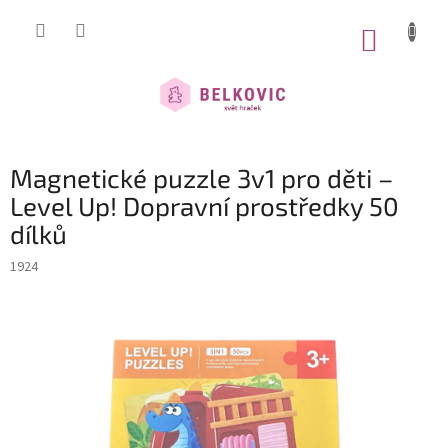
Přejít
na
NÁKUP
obsah
KOŠÍK
Magnetické puzzle 3v1 pro děti –
Level Up! Dopravní prostředky 50
dílků
1924