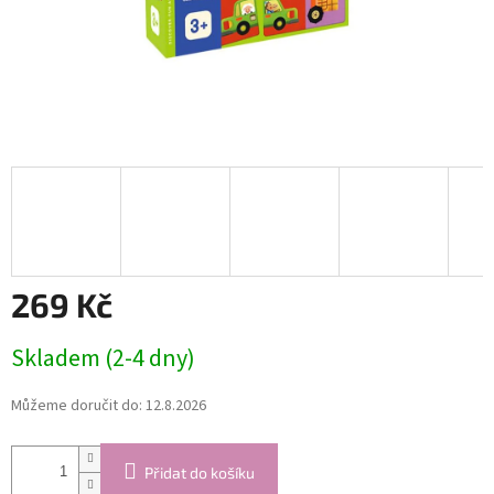
269 Kč
Měrná
Skladem (2-4 dny)
cena:
Můžeme doručit do:
12.8.2026
Přidat do košíku