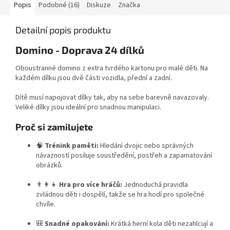
Popis
Podobné (16)
Diskuze
Značka
Detailní popis produktu
Domino - Doprava 24 dílků
Oboustranné domino z extra tvrdého kartonu pro malé děti. Na
každém dílku jsou dvě části vozidla, přední a zadní.
Dítě musí napojovat dílky tak, aby na sebe barevně navazovaly.
Veliké dílky jsou ideální pro snadnou manipulaci.
Proč si zamilujete
🧠
Trénink paměti:
Hledání dvojic nebo správných
návazností posiluje soustředění, postřeh a zapamatování
obrázků.
👨‍👩‍👧
Hra pro více hráčů:
Jednoduchá pravidla
zvládnou děti i dospělí, takže se hra hodí pro společné
chvíle.
🎒
Snadné opakování:
Krátká herní kola děti nezahlcují a