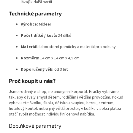
lákají k další partii.
Technické parametry
Výrobce:
Mideer
Počet dílků / kusů:
24 dílků
Materiál:
laboratorní pomůcky a materiál pro pokusy
Rozměry:
14 cm x 14 cm x 4,5 cm
Doporučený věk:
od 3 let
Proč koupit u nás?
Jsme rodinný e-shop, ne anonymní korporát. Hračky vybíráme
tak, aby dávaly smysl dětem, rodičům i větším provozům. Pokud
vybavujete školku, školu, dětskou skupinu, hernu, centrum,
hotelový koutek nebo jiný větší prostor, v košíku v sekci platba
stačí zvolit možnost individuální cenová nabídka.
Doplňkové parametry