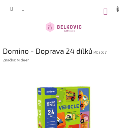
Přejít
na
NÁKUP
obsah
KOŠÍK
Domino - Doprava 24 dílků
MD3057
Značka:
Mideer