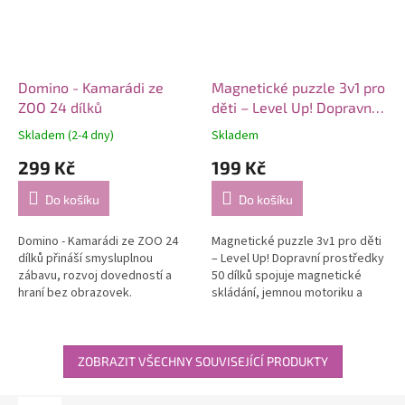
Domino - Kamarádi ze
Magnetické puzzle 3v1 pro
ZOO 24 dílků
děti – Level Up! Dopravní
prostředky 50 dílků
Skladem (2-4 dny)
Skladem
299 Kč
199 Kč
Do košíku
Do košíku
Domino - Kamarádi ze ZOO 24
Magnetické puzzle 3v1 pro děti
dílků přináší smysluplnou
– Level Up! Dopravní prostředky
zábavu, rozvoj dovedností a
50 dílků spojuje magnetické
hraní bez obrazovek.
skládání, jemnou motoriku a
učení hrou.
ZOBRAZIT VŠECHNY SOUVISEJÍCÍ PRODUKTY