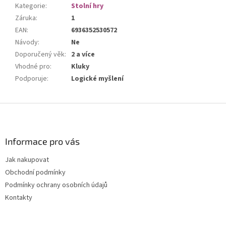
Kategorie
:
Stolní hry
Záruka
:
1
EAN
:
6936352530572
Návody
:
Ne
Doporučený věk
:
2 a více
Vhodné pro
:
Kluky
Podporuje
:
Logické myšlení
Z
á
p
a
Informace pro vás
t
Jak nakupovat
í
Obchodní podmínky
Podmínky ochrany osobních údajů
Kontakty