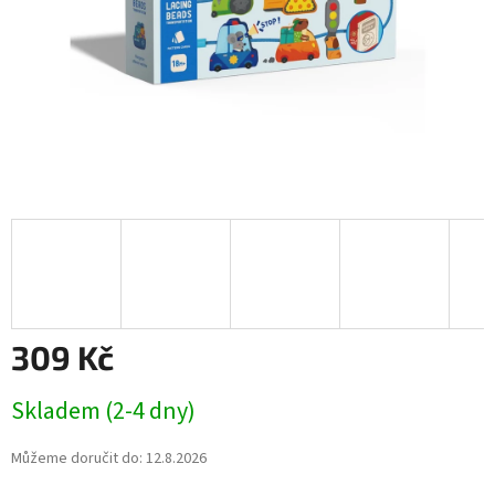
309 Kč
Měrná
Skladem (2-4 dny)
cena:
Můžeme doručit do:
12.8.2026