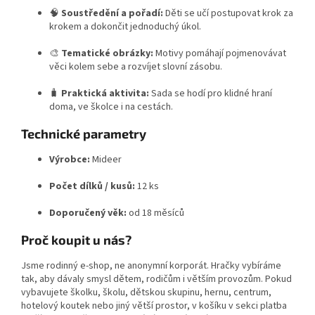
🧠
Soustředění a pořadí:
Děti se učí postupovat krok za
krokem a dokončit jednoduchý úkol.
🎨
Tematické obrázky:
Motivy pomáhají pojmenovávat
věci kolem sebe a rozvíjet slovní zásobu.
🧳
Praktická aktivita:
Sada se hodí pro klidné hraní
doma, ve školce i na cestách.
Technické parametry
Výrobce:
Mideer
Počet dílků / kusů:
12 ks
Doporučený věk:
od 18 měsíců
Proč koupit u nás?
Jsme rodinný e-shop, ne anonymní korporát. Hračky vybíráme
tak, aby dávaly smysl dětem, rodičům i větším provozům. Pokud
vybavujete školku, školu, dětskou skupinu, hernu, centrum,
hotelový koutek nebo jiný větší prostor, v košíku v sekci platba