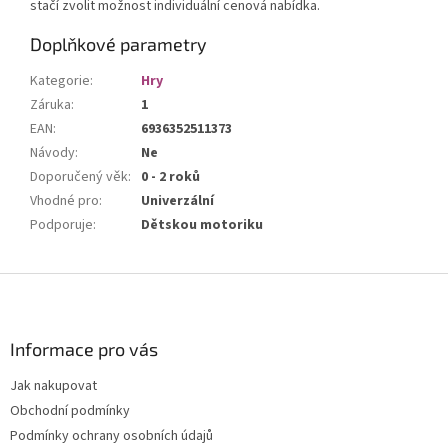
stačí zvolit možnost individuální cenová nabídka.
Doplňkové parametry
Kategorie
:
Hry
Záruka
:
1
EAN
:
6936352511373
Návody
:
Ne
Doporučený věk
:
0 - 2 roků
Vhodné pro
:
Univerzální
Podporuje
:
Dětskou motoriku
Z
á
p
a
Informace pro vás
t
Jak nakupovat
í
Obchodní podmínky
Podmínky ochrany osobních údajů