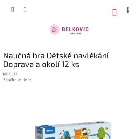
Přejít
na
NÁKUP
obsah
KOŠÍK
Naučná hra Dětské navlékání
Doprava a okolí 12 ks
MD1137
Značka:
Mideer