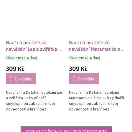
Naučná hra Dětské
Naučná hra Dětské
navlékání Les a zvířátka 12
navlékání Matematika a
ks
čísla 12 ks
Skladem (2-4 dny)
Skladem (2-4 dny)
309 Kč
309 Kč
Do košíku
Do košíku
Naučná hra Dětské navlékání Les
Naučná hra Dětské navlékání
a zvířátka 12 ks přináší
Matematika a čísla 12 ks přináší
smysluplnou zábavu, rozvoj
smysluplnou zábavu, rozvoj
dovedností a hraní bez
dovedností a hraní bez
obrazovek.
obrazovek.
ZOBRAZIT VŠECHNY SOUVISEJÍCÍ PRODUKTY