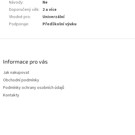
Návody
:
Ne
Doporučený věk
:
2 a více
Vhodné pro
:
Univerzální
Podporuje
:
Předškolní výuku
Z
á
p
a
Informace pro vás
t
Jak nakupovat
í
Obchodní podmínky
Podmínky ochrany osobních údajů
Kontakty