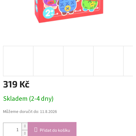
319 Kč
Měrná
Skladem (2-4 dny)
cena:
Můžeme doručit do:
11.8.2026
Přidat do košíku