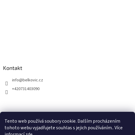
Kontakt
info
@
belkovic.cz
+420731403090
Tento web používá soubory cookie. Dalším procházením
tohoto webu vyjadřujete souhlas s jejich používáním.. Více
informací
zde
.