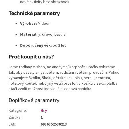
nové aktivity bez obrazovek.
Technické parametry
Výrobce:
Mideer
Materiál:
y: dřevo, bavlna
Doporučený věk:
od 2 let
Proč koupit u nás?
Jsme rodinný e-shop, ne anonymní korporát. Hračky vybíráme
tak, aby dávaly smysl dětem, rodičům i větším provozům. Pokud
vybavujete školku, školu, dětskou skupinu, hernu, centrum,
hotelový koutek nebo jiný větší prostor, v košíku v sekci platba
stačí zvolit možnost individuální cenová nabídka.
Doplňkové parametry
Kategorie
:
Hry
Záruka
:
1
EAN
:
6936352530213