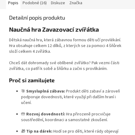
Popis
Podobné (16)
Diskuze
Značka
Detailní popis produktu
Naučná hra Zavazovací zvířátka
Dětská naučná hra, která zábavnou formou děti učí provlékání.
Hra obsahuje celkem 12 dílků, z kterých se za pomoci 4 šňůrek
složí celkem 4 zvířátka.
Chceš dát dohromady své oblíbené zvířátko? Pak vezmi části
zvířátka, co patří k sobě a šňůrku a začni s provlíkáním.
Proč si zamilujete
🎯
Smysluplná zábava:
Produkt děti zabaví a zároveň
podporuje dovednosti, které využijí při dalším hraní i
učení.
🤲
Rozvoj dovedností:
Hra přirozeně procvičuje
soustředění, koordinaci a samostatné zkoušení.
🎁
Tip na dárek:
Hodí se pro děti, které rády objevují