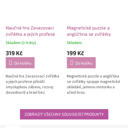
Naučná hra Zavazovací
Magnetické puzzle a
zvířátka a jejich profese
angličtina se zvířátky
Skladem (2-4 dny)
Skladem
319 Kč
199 Kč
Do košíku
Do košíku
Naučná hra Zavazovací zvířátka
Magnetické puzzle a angličtina
a jejich profese přináší
se zvířátky spojuje magnetické
smysluplnou zábavu, rozvoj
skládání, jemnou motoriku a
dovedností a hraní bez
učení hrou.
obrazovek.
ZOBRAZIT VŠECHNY SOUVISEJÍCÍ PRODUKTY