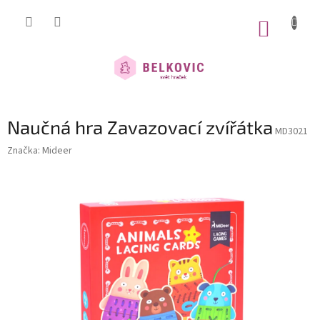
Přejít
na
NÁKUP
obsah
KOŠÍK
Naučná hra Zavazovací zvířátka
MD3021
Značka:
Mideer