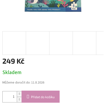
249 Kč
Měrná
Skladem
cena:
Můžeme doručit do:
11.8.2026
Přidat do košíku