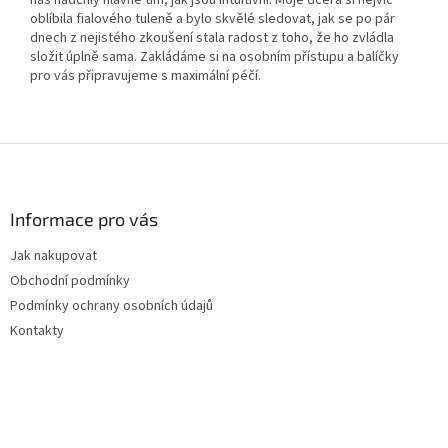
nás nadchly hlavně tím, jak jsou intuitivní. Moje dcera si nejvíc
oblíbila fialového tuleně a bylo skvělé sledovat, jak se po pár
dnech z nejistého zkoušení stala radost z toho, že ho zvládla
složit úplně sama. Zakládáme si na osobním přístupu a balíčky
pro vás připravujeme s maximální péčí.
Z
á
p
a
Informace pro vás
t
Jak nakupovat
í
Obchodní podmínky
Podmínky ochrany osobních údajů
Kontakty