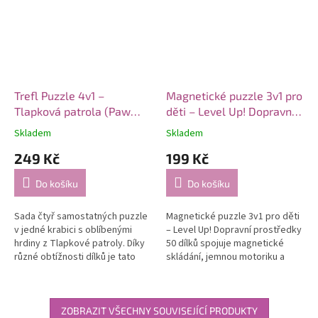
Trefl Puzzle 4v1 –
Magnetické puzzle 3v1 pro
Tlapková patrola (Paw
děti – Level Up! Dopravní
Patrol)
prostředky 50 dílků
Skladem
Skladem
249 Kč
199 Kč
Do košíku
Do košíku
Sada čtyř samostatných puzzle
Magnetické puzzle 3v1 pro děti
v jedné krabici s oblíbenými
– Level Up! Dopravní prostředky
hrdiny z Tlapkové patroly. Díky
50 dílků spojuje magnetické
různé obtížnosti dílků je tato
skládání, jemnou motoriku a
sada ideální pro postupný
učení hrou.
rozvoj dovedností malého...
ZOBRAZIT VŠECHNY SOUVISEJÍCÍ PRODUKTY