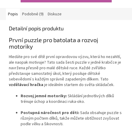
Popis
Podobné (9)
Diskuze
Detailní popis produktu
První puzzle pro batolata a rozvoj
motoriky
Hledáte pro své dítě první opravdovou výzvu, která ho nezahltí,
ale naopak motivuje? Tato sada šesti puzzle v jedné krabičce je
navržena přesně pro malé dětské ruce. Každé zvířátko
představuje samostatný úkol, který posiluje dětské
sebevědomí s každým správně zapadeným dílkem. Tato
vzdělávací hračka
je ideálním startem do světa skládaček.
Rozvoj jemné motoriky:
Skládání jednotlivých dílků
trénuje úchop a koordinaci ruka-oko.
Postupná náročnost pro děti:
Sada obsahuje puzzle s
různým počtem dílků, takže můžete obtížnost zvyšovat
podle věku a šikovnosti.