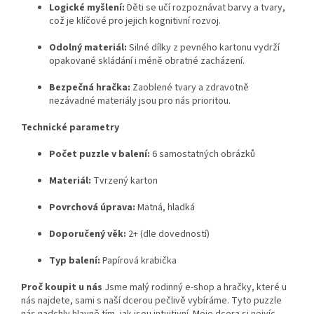
Logické myšlení:
Děti se učí rozpoznávat barvy a tvary,
což je klíčové pro jejich kognitivní rozvoj.
Odolný materiál:
Silné dílky z pevného kartonu vydrží
opakované skládání i méně obratné zacházení.
Bezpečná hračka:
Zaoblené tvary a zdravotně
nezávadné materiály jsou pro nás prioritou.
Technické parametry
Počet puzzle v balení:
6 samostatných obrázků
Materiál:
Tvrzený karton
Povrchová úprava:
Matná, hladká
Doporučený věk:
2+ (dle dovedností)
Typ balení:
Papírová krabička
Proč koupit u nás
Jsme malý rodinný e-shop a hračky, které u
nás najdete, sami s naší dcerou pečlivě vybíráme. Tyto puzzle