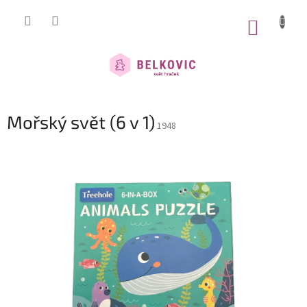
Přejít
na
NÁKUP
obsah
KOŠÍK
Mořský svět (6 v 1)
1948