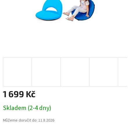
1 699 Kč
Měrná
Skladem (2-4 dny)
cena:
Můžeme doručit do:
11.8.2026