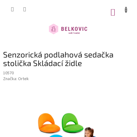
Přejít
na
NÁKUP
obsah
KOŠÍK
Senzorická podlahová sedačka
stolička Skládací židle
10570
Značka:
Ortek