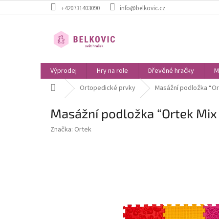
Přejít
+420731403090
info@belkovic.cz
na
obsah
Výprodej
Hry na role
Dřevěné hračky
M
Domů
Ortopedické prvky
Masážní podložka “Or
Masážní podložka “Ortek Mix
Značka:
Ortek