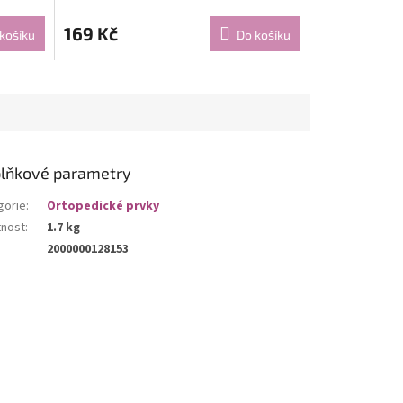
169 Kč
košíku
Do košíku
lňkové parametry
gorie
:
Ortopedické prvky
nost
:
1.7 kg
2000000128153