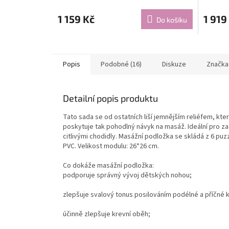
1 159 Kč
1 919
Do košíku
Popis
Podobné (16)
Diskuze
Značka
Detailní popis produktu
Tato sada se od ostatních liší jemnějším reliéfem, kte
poskytuje tak pohodlný návyk na masáž. Ideální pro zač
citlivými chodidly. Masážní podložka se skládá z 6 puz
PVC. Velikost modulu: 26*26 cm.
Co dokáže masážní podložka:
podporuje správný vývoj dětských nohou;
zlepšuje svalový tonus posilováním podélné a příčné 
účinně zlepšuje krevní oběh;