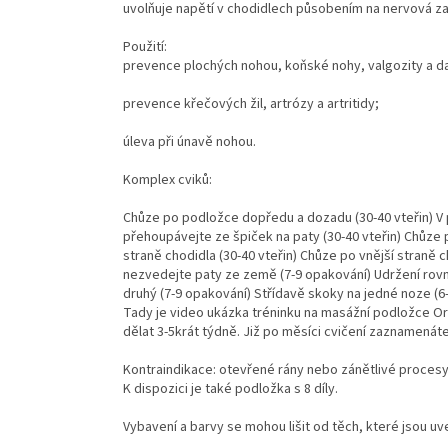
uvolňuje napětí v chodidlech působením na nervová z
Použití:
prevence plochých nohou, koňské nohy, valgozity a da
prevence křečových žil, artrózy a artritidy;
úleva při únavě nohou.
Komplex cviků:
Chůze po podložce dopředu a dozadu (30-40 vteřin) V p
přehoupávejte ze špiček na paty (30-40 vteřin) Chůze 
straně chodidla (30-40 vteřin) Chůze po vnější straně c
nezvedejte paty ze země (7-9 opakování) Udržení rov
druhý (7-9 opakování) Střídavě skoky na jedné noze (6
Tady je video ukázka tréninku na masážní podložce Orte
dělat 3-5krát týdně. Již po měsíci cvičení zaznamenáte 
Kontraindikace: otevřené rány nebo zánětlivé procesy
K dispozici je také podložka s 8 díly.
Vybavení a barvy se mohou lišit od těch, které jsou 