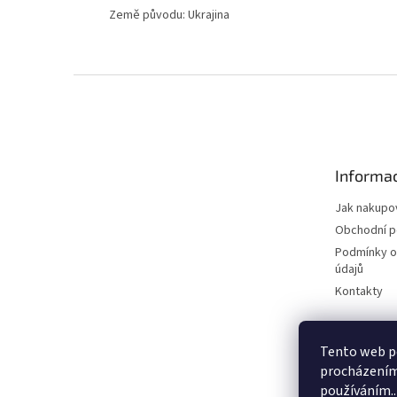
Země původu: Ukrajina
Z
á
p
a
t
Informac
í
Jak nakupo
Obchodní 
Podmínky o
údajů
Kontakty
Tento web po
procházením 
používáním..