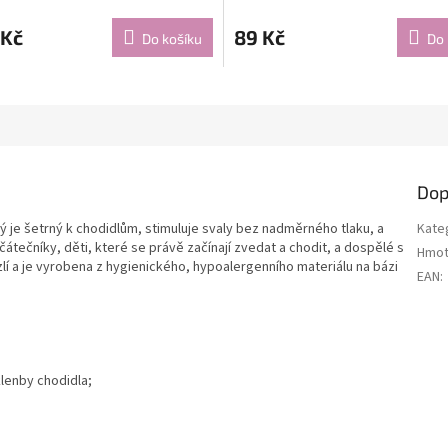
 Kč
89 Kč
Do košíku
Do 
Dop
rý je šetrný k chodidlům, stimuluje svaly bez nadměrného tlaku, a
Kate
átečníky, děti, které se právě začínají zvedat a chodit, a dospělé s
Hmot
zlí a je vyrobena z hygienického, hypoalergenního materiálu na bázi
EAN
:
klenby chodidla;