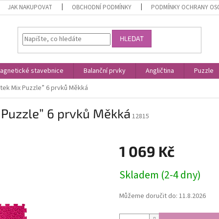
JAK NAKUPOVAT
OBCHODNÍ PODMÍNKY
PODMÍNKY OCHRANY OS
HLEDAT
agnetické stavebnice
Balanční prvky
Angličtina
Puzzle
tek Mix Puzzle” 6 prvků Měkká
 Puzzle” 6 prvků Měkká
12815
1 069 Kč
Měrná
Skladem (2-4 dny)
cena:
Můžeme doručit do:
11.8.2026