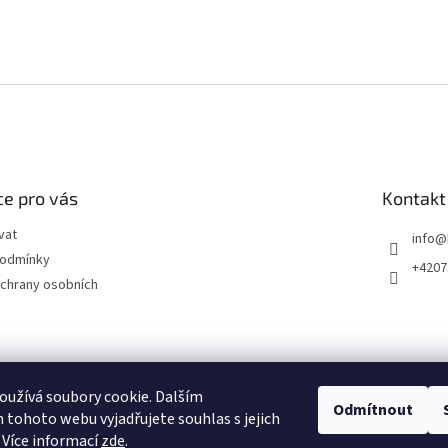
e pro vás
Kontakt
vat
info
@
podmínky
+4207
chrany osobních
užívá soubory cookie. Dalším
Odmítnout
tohoto webu vyjadřujete souhlas s jejich
 Více informací
zde
.