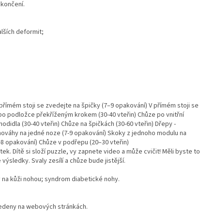
akončení.
lších deformit;
římém stoji se zvedejte na špičky (7–9 opakování) V přímém stoji se
po podložce překříženým krokem (30-40 vteřin) Chůze po vnitřní
hodidla (30-40 vteřin) Chůze na špičkách (30-60 vteřin) Dřepy -
nováhy na jedné noze (7-9 opakování) Skoky z jednoho modulu na
-8 opakování) Chůze v podřepu (20–30 vteřin)
k. Dítě si složí puzzle, vy zapnete video a může cvičit! Měli byste to
výsledky. Svaly zesílí a chůze bude jistější.
 na kůži nohou; syndrom diabetické nohy.
uvedeny na webových stránkách.