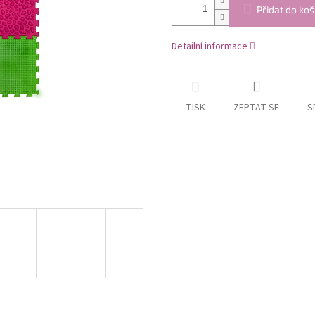
Přidat do koš
Detailní informace
TISK
ZEPTAT SE
S