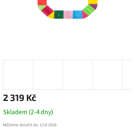
2 319 Kč
Měrná
Skladem (2-4 dny)
cena:
Můžeme doručit do:
13.8.2026