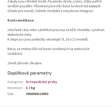
Žaludy jsou středně tvrdé. Pyramida, Hroty, Lotos, Šišky patří k
tvrdším puzzlům. Působení povrchů různé tvrdosti má nejlepší
účinek pro masáž, trénink chodidel a smyslovou integraci.
Kontraindikace:
otevřené rány nebo zánětlivé procesy na kůži chodidla; syndrom
diabetické nohy.
K dispozici jsou podložky obsahující 9, 10 a 12 modulů.
Barvy se mohou lišit od barev uvedených na webových
stránkách.
Země původu: Ukrajina
Doplňkové parametry
Kategorie
:
Ortopedické prvky
Hmotnost
:
3.7 kg
EAN
:
2000000116853
Z