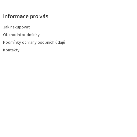
á
p
a
Informace pro vás
t
Jak nakupovat
í
Obchodní podmínky
Podmínky ochrany osobních údajů
Kontakty