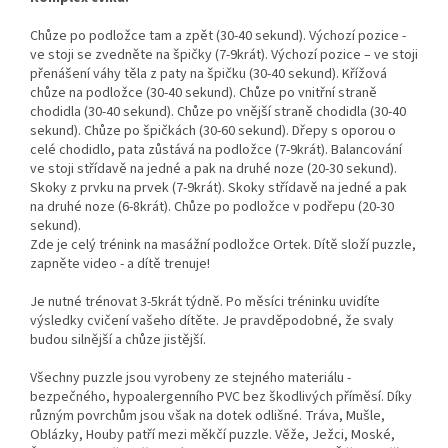
Chůze po podložce tam a zpět (30-40 sekund). Výchozí pozice -
ve stoji se zvedněte na špičky (7-9krát). Výchozí pozice – ve stoji
přenášení váhy těla z paty na špičku (30-40 sekund). Křížová
chůze na podložce (30-40 sekund). Chůze po vnitřní straně
chodidla (30-40 sekund). Chůze po vnější straně chodidla (30-40
sekund). Chůze po špičkách (30-60 sekund). Dřepy s oporou o
celé chodidlo, pata zůstává na podložce (7-9krát). Balancování
ve stoji střídavě na jedné a pak na druhé noze (20-30 sekund).
Skoky z prvku na prvek (7-9krát). Skoky střídavě na jedné a pak
na druhé noze (6-8krát). Chůze po podložce v podřepu (20-30
sekund).
Zde je celý trénink na masážní podložce Ortek. Dítě složí puzzle,
zapněte video - a dítě trenuje!
Je nutné trénovat 3-5krát týdně. Po měsíci tréninku uvidíte
výsledky cvičení vašeho dítěte. Je pravděpodobné, že svaly
budou silnější a chůze jistější.
Všechny puzzle jsou vyrobeny ze stejného materiálu -
bezpečného, hypoalergenního PVC bez škodlivých příměsí. Díky
různým povrchům jsou však na dotek odlišné. Tráva, Mušle,
Oblázky, Houby patří mezi měkčí puzzle. Věže, Ježci, Moské,