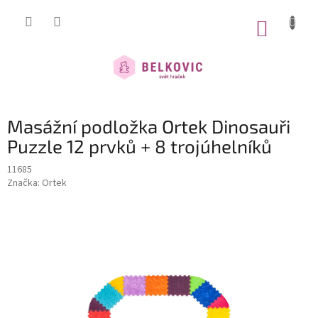
Přejít
na
NÁKUP
obsah
KOŠÍK
Masážní podložka Ortek Dinosauři
Puzzle 12 prvků + 8 trojúhelníků
11685
Značka:
Ortek