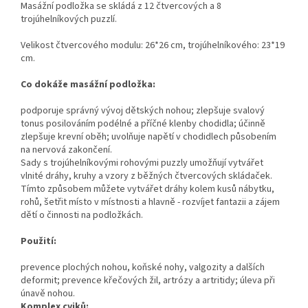
Masážní podložka se skládá z 12 čtvercových a 8
trojúhelníkových puzzlí.
Velikost čtvercového modulu: 26*26 cm, trojúhelníkového: 23*19
cm.
Co dokáže masážní podložka:
podporuje správný vývoj dětských nohou; zlepšuje svalový
tonus posilováním podélné a příčné klenby chodidla; účinně
zlepšuje krevní oběh; uvolňuje napětí v chodidlech působením
na nervová zakončení.
Sady s trojúhelníkovými rohovými puzzly umožňují vytvářet
vlnité dráhy, kruhy a vzory z běžných čtvercových skládaček.
Tímto způsobem můžete vytvářet dráhy kolem kusů nábytku,
rohů, šetřit místo v místnosti a hlavně - rozvíjet fantazii a zájem
dětí o činnosti na podložkách.
Použití:
prevence plochých nohou, koňské nohy, valgozity a dalších
deformit; prevence křečových žil, artrózy a artritidy; úleva při
únavě nohou.
Komplex cviků: