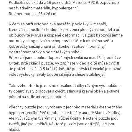
Podložka se skládá z 16 puzzle dílů. Materiál: PVC (bezpečné, z
nezávadného materiálu, hypoalergenní)
Rozměr modulu: 26 x 26 cm
K čemu slouží ortopedické masážní podložky: k masáži,
trénování a posílení chodidel k prevenci plochých chodidel a při
obloukovité (varus) a klopené deformaci (valgus) k rozvoji jemné
motoriky a kognitivních schopností dítěte k okolnímu světu
koberečky snižují únavu při dlouhém zatížení, pomáhají
odstraňovat otoky a pocit těžkých nohou.
Připravili jsme souhrn doporučených cviků na masážní podložce
Ortek. Dítě skládá puzzle, vy zapínáte video a dítě může cvičit!
Je potřeba cvičit 3-5 krát týdně. Již po měsíci tréninků je možné
vidět výsledky. Svaly budou silnější a chůze stabilnější.
Takového efektu je možné dosáhnout díky různým výstupkům -
ty donutí svaly pracovat a cvičit, stimulují krevní oběh a aktivně
působí na reflexni zony chodidel.
Všechny puzzle jsou vyrobeny z jednoho materiálu -bezpečného
hypoalergenního PVC (neobsahuje ftaláty ani jiné škodlivé látky).
Ale kvůli různým tvarům mají různé účinky. Některé puzzle jsou
tvrdší, jiné jsou měkčí. Některé puzzle jsou ostřejší, jiné jsou
hladší.