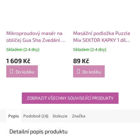
Mikroproudový masér na
Masážní podložka Puzzle
obličej Gua Sha Zvedání a
Mix SEKTOR KAPKY 1 díl
zmírnění otoků
pol. 1037
Skladem (2-4 dny)
Skladem (2-4 dny)
1 609 Kč
89 Kč
Do košíku
Do košíku
ZOBRAZIT VŠECHNY SOUVISEJÍCÍ PRODUKTY
Popis
Podobné (16)
Diskuze
Značka
Detailní popis produktu