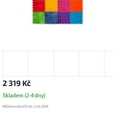
2 319 Kč
Měrná
Skladem (2-4 dny)
cena:
Můžeme doručit do:
13.8.2026