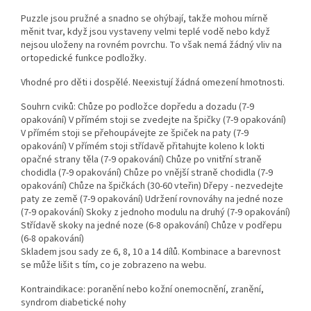
Puzzle jsou pružné a snadno se ohýbají, takže mohou mírně
měnit tvar, když jsou vystaveny velmi teplé vodě nebo když
nejsou uloženy na rovném povrchu. To však nemá žádný vliv na
ortopedické funkce podložky.
Vhodné pro děti i dospělé. Neexistují žádná omezení hmotnosti.
Souhrn cviků: Chůze po podložce dopředu a dozadu (7-9
opakování) V přímém stoji se zvedejte na špičky (7-9 opakování)
V přímém stoji se přehoupávejte ze špiček na paty (7-9
opakování) V přímém stoji střídavě přitahujte koleno k lokti
opačné strany těla (7-9 opakování) Chůze po vnitřní straně
chodidla (7-9 opakování) Chůze po vnější straně chodidla (7-9
opakování) Chůze na špičkách (30-60 vteřin) Dřepy - nezvedejte
paty ze země (7-9 opakování) Udržení rovnováhy na jedné noze
(7-9 opakování) Skoky z jednoho modulu na druhý (7-9 opakování)
Střídavě skoky na jedné noze (6-8 opakování) Chůze v podřepu
(6-8 opakování)
Skladem jsou sady ze 6, 8, 10 a 14 dílů. Kombinace a barevnost
se může lišit s tím, co je zobrazeno na webu.
Kontraindikace: poranění nebo kožní onemocnění, zranění,
syndrom diabetické nohy