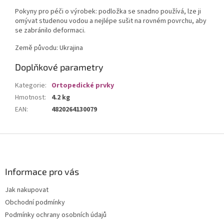
Pokyny pro péči o výrobek: podložka se snadno používá, lze ji
omývat studenou vodou a nejlépe sušit na rovném povrchu, aby
se zabránilo deformaci.
Země původu: Ukrajina
Doplňkové parametry
Kategorie
:
Ortopedické prvky
Hmotnost
:
4.2 kg
EAN
:
4820264130079
Z
á
p
a
Informace pro vás
t
Jak nakupovat
í
Obchodní podmínky
Podmínky ochrany osobních údajů