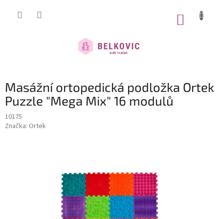
Přejít
na
NÁKUP
obsah
KOŠÍK
Masážní ortopedická podložka Ortek
Puzzle "Mega Mix" 16 modulů
10175
Značka:
Ortek