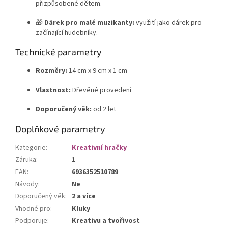
přizpůsobené dětem.
🎁
Dárek pro malé muzikanty:
využití jako dárek pro
začínající hudebníky.
Technické parametry
Rozměry:
14 cm x 9 cm x 1 cm
Vlastnost:
Dřevěné provedení
Doporučený věk:
od 2 let
Doplňkové parametry
Kategorie
:
Kreativní hračky
Záruka
:
1
EAN
:
6936352510789
Návody
:
Ne
Doporučený věk
:
2 a více
Vhodné pro
:
Kluky
Podporuje
:
Kreativu a tvořivost