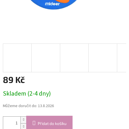
89 Kč
Měrná
Skladem (2-4 dny)
cena:
Můžeme doručit do:
13.8.2026
Přidat do košíku