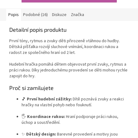
Popis
Podobné (16)
Diskuze
Značka
Detailní popis produktu
První tóny, rytmus a zvuky děti přirozeně vtáhnou do hudby.
Dětská píšťalka rozvíjí sluchové vnímání, koordinaci rukou a
radost ze společného hraní od 2 let.
Hudební hračka pomáhá dětem objevovat první zvuky, rytmus a
práci rukou. Díky jednoduchému provedení se děti mohou rychle
zapojit do hry.
Proč si zamilujete
🎵
První hudební zážitky:
Dítě poznává zvuky a reakci
hračky na vlastní pohyb nebo fouknutí.
🖐️
Koordinace rukou:
Hraní podporuje práci rukou,
úchop a soustředění.
✨
Dětský design:
Barevné provedení a motivy jsou