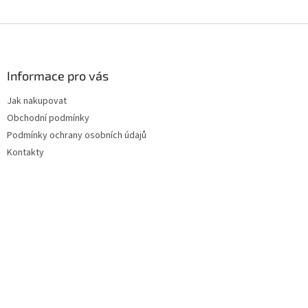
Z
á
p
a
Informace pro vás
t
Jak nakupovat
í
Obchodní podmínky
Podmínky ochrany osobních údajů
Kontakty