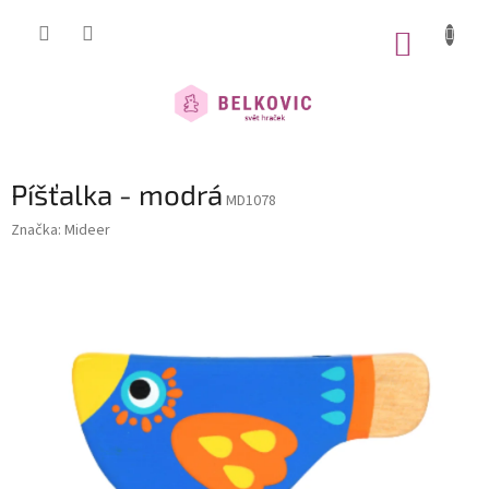
Přejít
na
NÁKUP
obsah
KOŠÍK
Píšťalka - modrá
MD1078
Značka:
Mideer