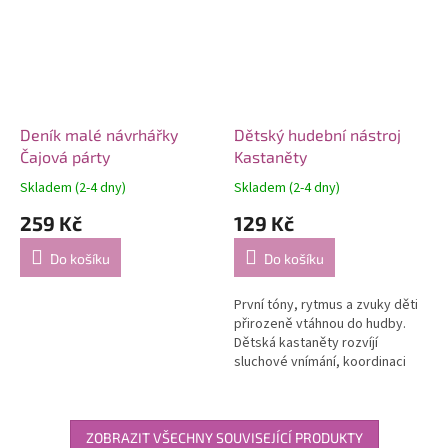
Deník malé návrhářky
Dětský hudební nástroj
Čajová párty
Kastaněty
Skladem (2-4 dny)
Skladem (2-4 dny)
259 Kč
129 Kč
Do košíku
Do košíku
První tóny, rytmus a zvuky děti
přirozeně vtáhnou do hudby.
Dětská kastaněty rozvíjí
sluchové vnímání, koordinaci
rukou a radost ze společného
hraní od 3 let.
ZOBRAZIT VŠECHNY SOUVISEJÍCÍ PRODUKTY