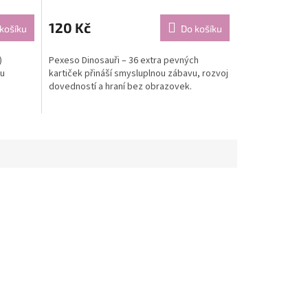
120 Kč
košíku
Do košíku
)
Pexeso Dinosauři – 36 extra pevných
ou
kartiček přináší smysluplnou zábavu, rozvoj
dovedností a hraní bez obrazovek.
.