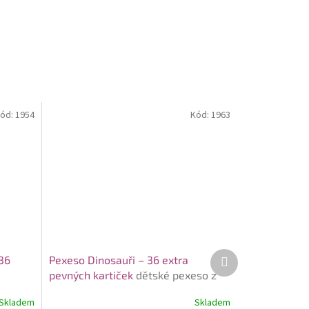
ód:
1954
Kód:
1963
Další
36
Pexeso Dinosauři – 36 extra
produkt
pevných kartiček
dětské pexeso z
pevného kartonu s dinosaury
Skladem
Skladem