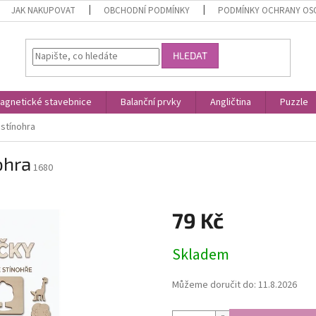
JAK NAKUPOVAT
OBCHODNÍ PODMÍNKY
PODMÍNKY OCHRANY OS
HLEDAT
agnetické stavebnice
Balanční prvky
Angličtina
Puzzle
stínohra
ohra
1680
79 Kč
Měrná
Skladem
cena:
Můžeme doručit do:
11.8.2026