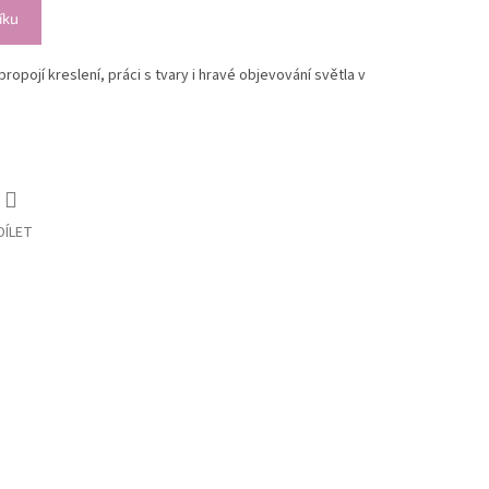
íku
opojí kreslení, práci s tvary i hravé objevování světla v
DÍLET