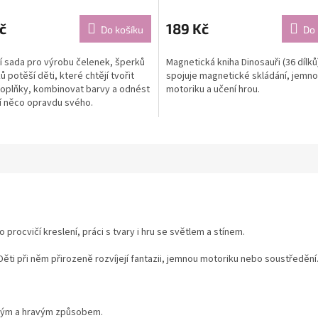
č
189 Kč
Do košíku
Do 
í sada pro výrobu čelenek, šperků
Magnetická kniha Dinosauři (36 dílků
ů potěší děti, které chtějí tvořit
spojuje magnetické skládání, jemn
doplňky, kombinovat barvy a odnést
motoriku a učení hrou.
ní něco opravdu svého.
procvičí kreslení, práci s tvary i hru se světlem a stínem.
Děti při něm přirozeně rozvíjejí fantazii, jemnou motoriku nebo soustředění
eným a hravým způsobem.