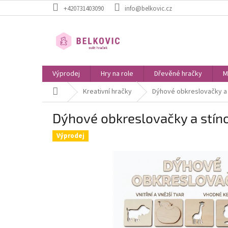
Přejít
+420731403090
info@belkovic.cz
na
obsah
Výprodej
Hry na role
Dřevěné hračky
M
Domů
Kreativní hračky
Dýhové obkreslovačky a 
Dýhové obkreslovačky a stín
Výprodej