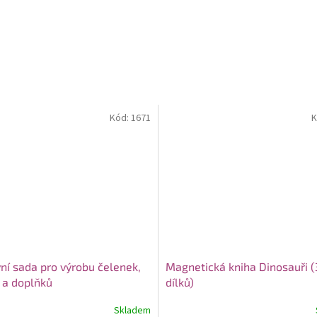
Kód:
1671
K
vní sada pro výrobu čelenek,
Magnetická kniha Dinosauři (
 a doplňků
dílků)
Skladem