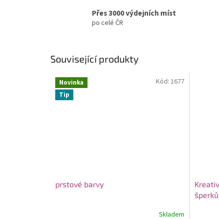
Přes 3000 výdejních míst
po celé ČR
Související produkty
Kód:
1677
Novinka
Tip
prstové barvy
Kreati
šperků
Skladem