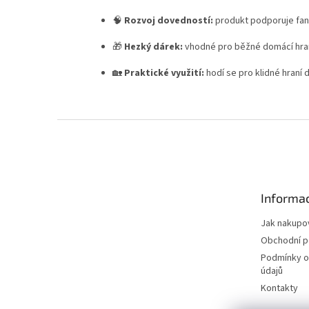
🧠
Rozvoj dovedností:
produkt podporuje fant
🎁
Hezký dárek:
vhodné pro běžné domácí hraní
🏡
Praktické využití:
hodí se pro klidné hraní 
Z
á
p
a
t
Informac
í
Jak nakupo
Obchodní 
Podmínky o
údajů
Kontakty