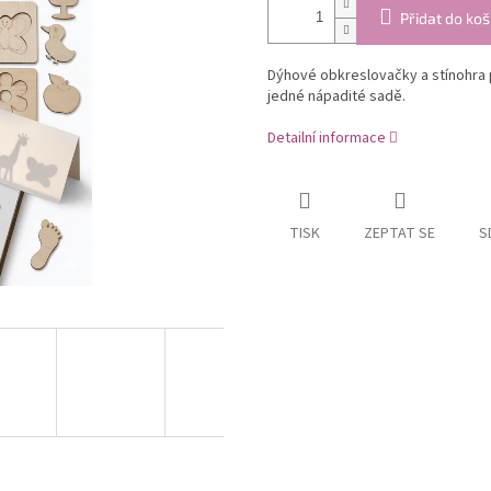
Přidat do koš
Dýhové obkreslovačky a stínohra pr
jedné nápadité sadě.
Detailní informace
TISK
ZEPTAT SE
S