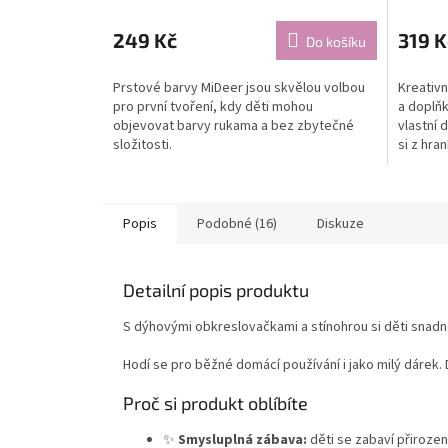
249 Kč
319 K
Do košíku
Prstové barvy MiDeer jsou skvělou volbou
Kreativn
pro první tvoření, kdy děti mohou
a doplňk
objevovat barvy rukama a bez zbytečné
vlastní 
složitosti.
si z hra
Popis
Podobné (16)
Diskuze
Detailní popis produktu
S dýhovými obkreslovačkami a stínohrou si děti snadno 
Hodí se pro běžné domácí používání i jako milý dárek. 
Proč si produkt oblíbíte
✨
Smysluplná zábava:
děti se zabaví přiroz