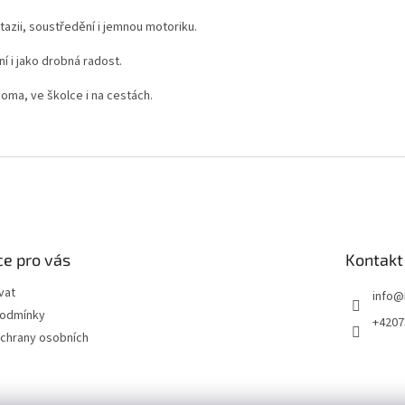
azii, soustředění i jemnou motoriku.
 i jako drobná radost.
doma, ve školce i na cestách.
e pro vás
Kontakt
vat
info
@
podmínky
+4207
chrany osobních