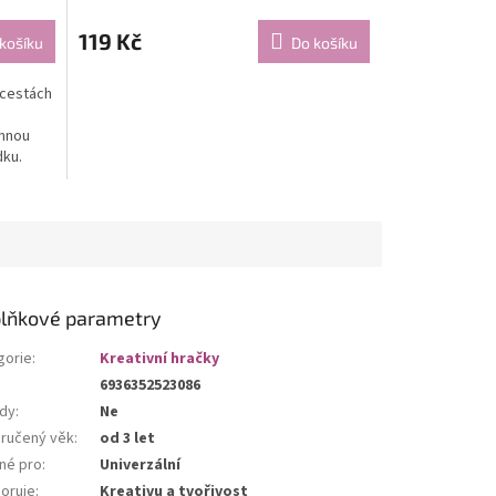
119 Kč
košíku
Do košíku
 cestách
emnou
dku.
lňkové parametry
gorie
:
Kreativní hračky
6936352523086
dy
:
Ne
ručený věk
:
od 3 let
né pro
:
Univerzální
oruje
:
Kreativu a tvořivost