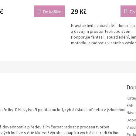
č
29 Kč
Do košíku
Do 
Hravá aktivita zabaví děti doma i na
a dává jim prostor tvořit po svém.
Podporuje fantazii, soustředění, j
motoriku a radost z vlastního výsle
Dop
Kate
EAN
:
o řn íky. Děti vytvo ří pir átskou loď, ryb á řskou loď nebo v ýzkumnou
Návo
Dopo
ké dovednosti a p ředev š ím čerpat radost z procesu tvorby!
Vhod
 ých lodí ze s érie Mideer! Výroba z pap íru vych ází z tradi čn ího
Podp