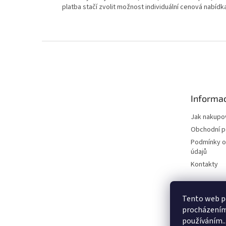
platba stačí zvolit možnost individuální cenová nabídk
Z
á
p
a
t
Informac
í
Jak nakupo
Obchodní 
Podmínky o
údajů
Kontakty
Tento web po
procházením 
používáním..