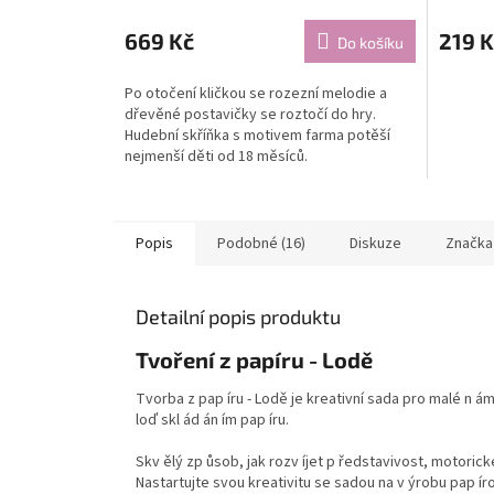
669 Kč
219 K
Do košíku
Po otočení kličkou se rozezní melodie a
dřevěné postavičky se roztočí do hry.
Hudební skříňka s motivem farma potěší
nejmenší děti od 18 měsíců.
Popis
Podobné (16)
Diskuze
Značka
Detailní popis produktu
Tvoření z papíru - Lodě
Tvorba z pap íru - Lodě je kreativní sada pro malé n ám
loď skl ád án ím pap íru.
Skv ělý zp ůsob, jak rozv íjet p ředstavivost, motoric
Nastartujte svou kreativitu se sadou na v ýrobu pap írov