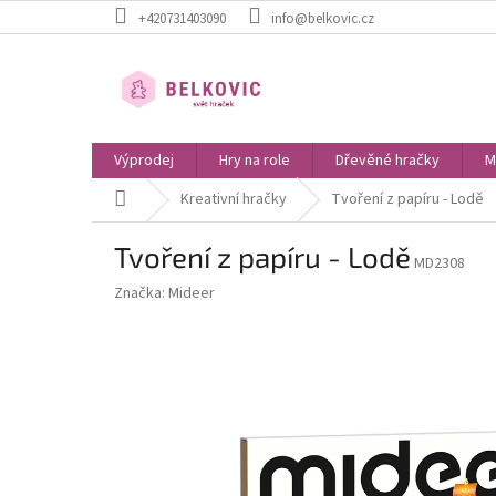
Přejít
+420731403090
info@belkovic.cz
na
obsah
Výprodej
Hry na role
Dřevěné hračky
M
Domů
Kreativní hračky
Tvoření z papíru - Lodě
Tvoření z papíru - Lodě
MD2308
Značka:
Mideer