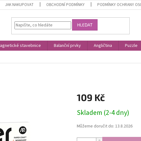
JAK NAKUPOVAT
OBCHODNÍ PODMÍNKY
PODMÍNKY OCHRANY OS
HLEDAT
agnetické stavebnice
Balanční prvky
Angličtina
Puzzle
109 Kč
Měrná
Skladem (2-4 dny)
cena:
Můžeme doručit do:
13.8.2026