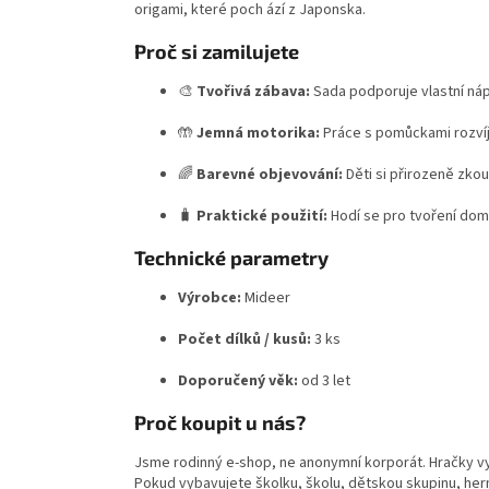
origami, které poch ází z Japonska.
Proč si zamilujete
🎨
Tvořivá zábava:
Sada podporuje vlastní nápa
🤲
Jemná motorika:
Práce s pomůckami rozvíjí
🌈
Barevné objevování:
Děti si přirozeně zkou
🧳
Praktické použití:
Hodí se pro tvoření doma
Technické parametry
Výrobce:
Mideer
Počet dílků / kusů:
3 ks
Doporučený věk:
od 3 let
Proč koupit u nás?
Jsme rodinný e-shop, ne anonymní korporát. Hračky v
Pokud vybavujete školku, školu, dětskou skupinu, hern