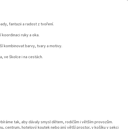
dy, fantazii a radost z tvoření.
 koordinaci ruky a oka.
ší kombinovat barvy, tvary a motivy.
, ve školce i na cestách.
ybíráme tak, aby dávaly smysl dětem, rodičům i větším provozům.
u, centrum, hotelový koutek nebo jiný větší prostor, v košíku v sekci