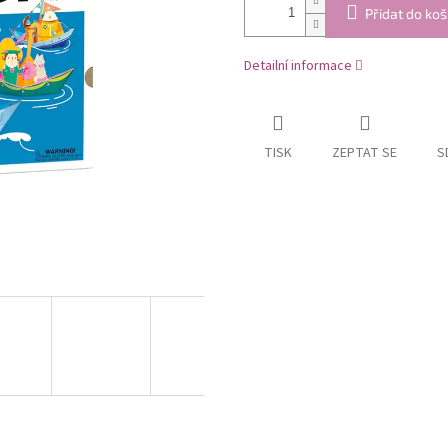
Přidat do koš
Detailní informace
TISK
ZEPTAT SE
S