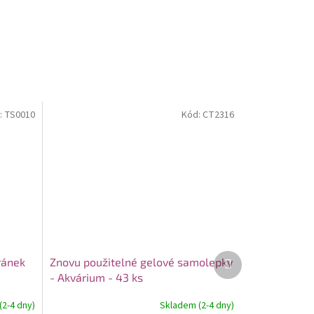
:
TS0010
Kód:
CT2316
Další
ránek
Znovu použitelné gelové samolepky
produkt
- Akvárium - 43 ks
2-4 dny)
Skladem (2-4 dny)