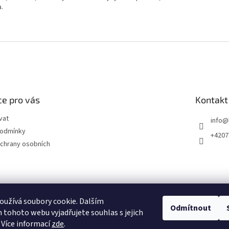
a.
e pro vás
Kontakt
vat
info
@
podmínky
+4207
chrany osobních
užívá soubory cookie. Dalším
Odmítnout
tohoto webu vyjadřujete souhlas s jejich
 Více informací
zde
.