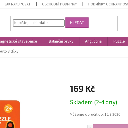
JAK NAKUPOVAT
OBCHODNÍ PODMÍNKY
PODMÍNKY OCHRANY OS
HLEDAT
agnetické stavebnice
Balanční prvky
Angličtina
Puzzle
uto 3 dílky
169 Kč
Měrná
Skladem (2-4 dny)
cena:
Můžeme doručit do:
12.8.2026