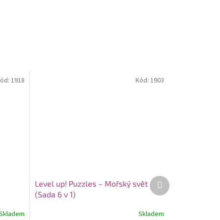
ód:
1918
Kód:
1903
Další
Level up! Puzzles – Mořský svět
produkt
(Sada 6 v 1)
Skladem
Skladem