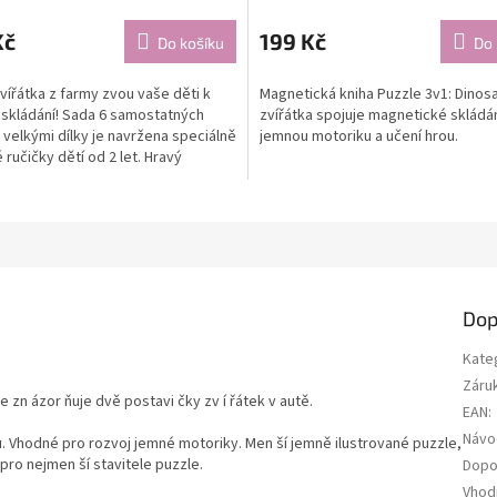
Kč
199 Kč
Do košíku
Do 
vířátka z farmy zvou vaše děti k
Magnetická kniha Puzzle 3v1: Dinosa
 skládání! Sada 6 samostatných
zvířátka spojuje magnetické skládán
 velkými dílky je navržena speciálně
jemnou motoriku a učení hrou.
 ručičky dětí od 2 let. Hravý
ak...
Dop
Kate
Záru
e zn ázor ňuje dvě postavi čky zv í řátek v autě.
EAN
:
Návo
u. Vhodné pro rozvoj jemné motoriky. Men ší jemně ilustrované puzzle,
í pro nejmen ší stavitele puzzle.
Dopo
Vhod