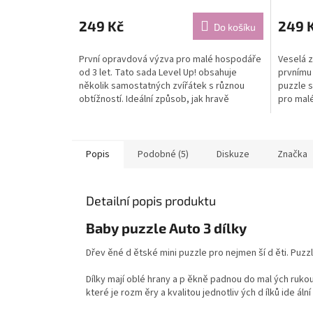
249 Kč
249 
Do košíku
První opravdová výzva pro malé hospodáře
Veselá z
od 3 let. Tato sada Level Up! obsahuje
prvnímu
několik samostatných zvířátek s různou
puzzle s
obtížností. Ideální způsob, jak hravě
pro malé
rozvíjet logiku a...
způsob, j
Popis
Podobné (5)
Diskuze
Značka
Detailní popis produktu
Baby puzzle Auto 3 dílky
Dřev ěné d ětské mini puzzle pro nejmen ší d ěti. Puzzl
Dílky mají oblé hrany a p ěkně padnou do mal ých ruko
které je rozm ěry a kvalitou jednotliv ých d ílků ide áln