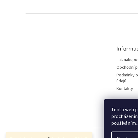
Z
á
p
a
t
Informac
í
Jak nakupo
Obchodní 
Podmínky o
údajů
Kontakty
Tento web po
procházením 
používáním..