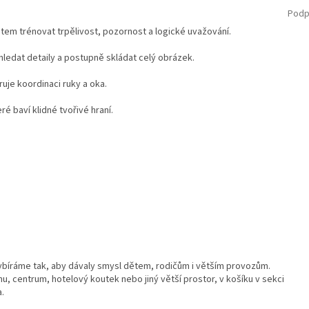
Podp
em trénovat trpělivost, pozornost a logické uvažování.
 hledat detaily a postupně skládat celý obrázek.
uje koordinaci ruky a oka.
ré baví klidné tvořivé hraní.
ybíráme tak, aby dávaly smysl dětem, rodičům i větším provozům.
u, centrum, hotelový koutek nebo jiný větší prostor, v košíku v sekci
a.