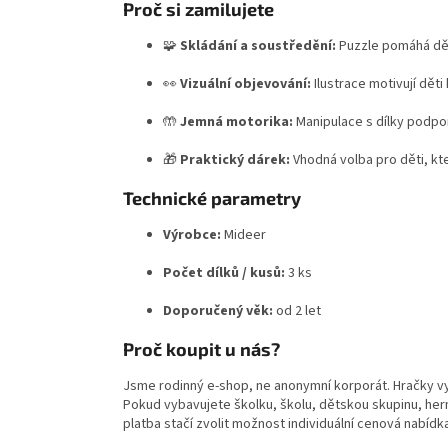
Proč si zamilujete
🧩
Skládání a soustředění:
Puzzle pomáhá dět
👀
Vizuální objevování:
Ilustrace motivují děti
🤲
Jemná motorika:
Manipulace s dílky podpor
🎁
Praktický dárek:
Vhodná volba pro děti, kte
Technické parametry
Výrobce:
Mideer
Počet dílků / kusů:
3 ks
Doporučený věk:
od 2 let
Proč koupit u nás?
Jsme rodinný e-shop, ne anonymní korporát. Hračky v
Pokud vybavujete školku, školu, dětskou skupinu, hern
platba stačí zvolit možnost individuální cenová nabídk