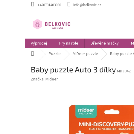
Přejít
+420731403090
info@belkovic.cz
na
obsah
Výprodej
Hry na role
Dřevěné hračky
M
Domů
Puzzle
MiDeer puzzle
Baby puzzle A
Baby puzzle Auto 3 dílky
MD3042
Značka:
Mideer