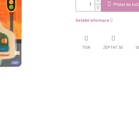
Přidat do koš
Detailní informace
TISK
ZEPTAT SE
S