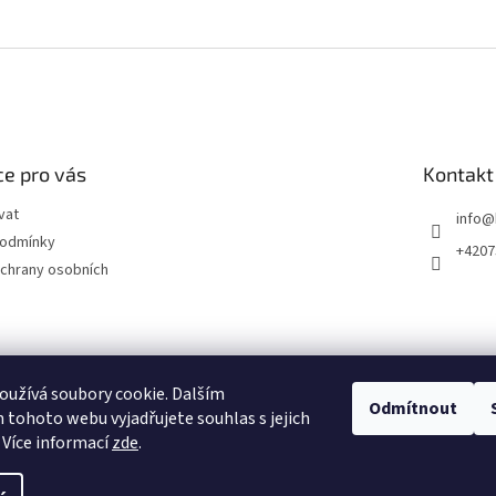
e pro vás
Kontakt
vat
info
@
podmínky
+4207
chrany osobních
užívá soubory cookie. Dalším
Odmítnout
tohoto webu vyjadřujete souhlas s jejich
 Více informací
zde
.