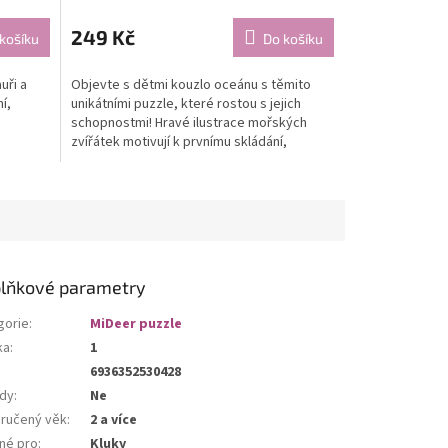
249 Kč
košíku
Do košíku
uři a
Objevte s dětmi kouzlo oceánu s těmito
í,
unikátními puzzle, které rostou s jejich
schopnostmi! Hravé ilustrace mořských
zvířátek motivují k prvnímu skládání,
rozvíjejí trpělivost...
lňkové parametry
gorie
:
MiDeer puzzle
ka
:
1
6936352530428
dy
:
Ne
ručený věk
:
2 a více
né pro
:
Kluky