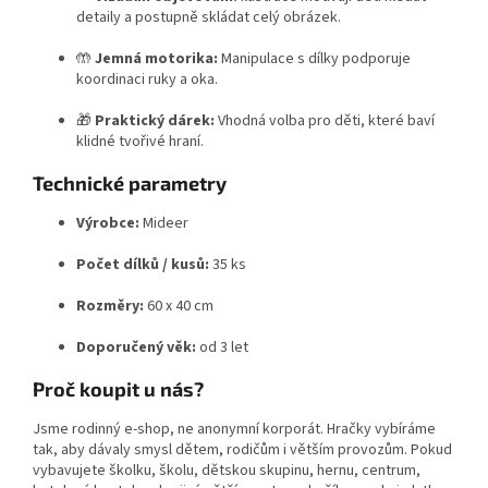
detaily a postupně skládat celý obrázek.
🤲
Jemná motorika:
Manipulace s dílky podporuje
koordinaci ruky a oka.
🎁
Praktický dárek:
Vhodná volba pro děti, které baví
klidné tvořivé hraní.
Technické parametry
Výrobce:
Mideer
Počet dílků / kusů:
35 ks
Rozměry:
60 x 40 cm
Doporučený věk:
od 3 let
Proč koupit u nás?
Jsme rodinný e-shop, ne anonymní korporát. Hračky vybíráme
tak, aby dávaly smysl dětem, rodičům i větším provozům. Pokud
vybavujete školku, školu, dětskou skupinu, hernu, centrum,