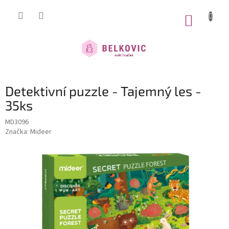
Přejít
na
NÁKUP
obsah
KOŠÍK
Detektivní puzzle - Tajemný les -
35ks
MD3096
Značka:
Mideer