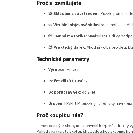
Proč si zamilujete
🧩
Skládání a soustředění:
Puzzle pomáhá dět
👀
Vizuální objevování:
Ilustrace motivují děti
🤲
Jemná motorika:
Manipulace s dílky podpor
🎁
Praktický dárek:
Vhodná volba pro děti, kte
Technické parametry
Výrobce:
Mideer
Počet dílků / kusů:
2
Doporučený věk:
od 7 let
Úroveň:
LEVEL UP! puzzle je v ědecky navržená
Proč koupit u nás?
Jsme rodinný e-shop, ne anonymní korporát. Hračky v
Pokud vybavujete školku, školu, dětskou skupinu, hern