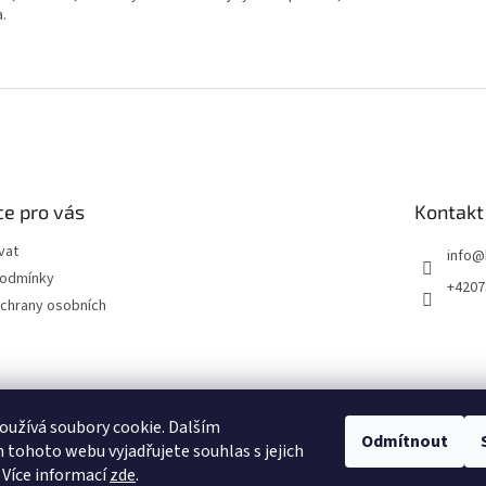
a.
e pro vás
Kontakt
vat
info
@
podmínky
+4207
chrany osobních
užívá soubory cookie. Dalším
Odmítnout
tohoto webu vyjadřujete souhlas s jejich
 Více informací
zde
.