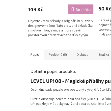
50 K
149 Kč
Do košíku
Dětské p
Objevte krásu přírody s originálním puzzle v
nejmenší
designovém rámu. Tato vrstvená skládačka
teprve 
s motivem hor, slunce a moře rozvíjí
malý poč
prostorovou představivost a díky sytým
při sklád
barvám se stane...
Popis
Podobné (5)
Diskuze
Značka
Detailní popis produktu
LEVEL UP! 08 - Magické příběhy puz
Ocen ěná sada puzzle pro postupný v ývoj d ít ěte. LEVE
Puzzle obsahuje celkem 2 skl áda čky (280 a 330 d ílků) 
UP! puzzle je v ědecky navržená sada puzzle, která z ís