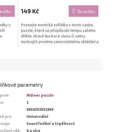
149 Kč
košíku
Do košíku
edky v
Poznejte exotická zvířátka s touto sadou
nší
puzzle, která se přizpůsobí tempu vašeho
ou
dítěte. Hravé ilustrace slona či zebry
motivují k prvnímu samostatnému skládání a
přirozeně...
lňkové parametry
gorie
:
MiDeer puzzle
ka
:
1
6936352531869
né pro
:
Univerzální
oruje
:
Soustředění a trpělivost
ručený věk
:
6 a více