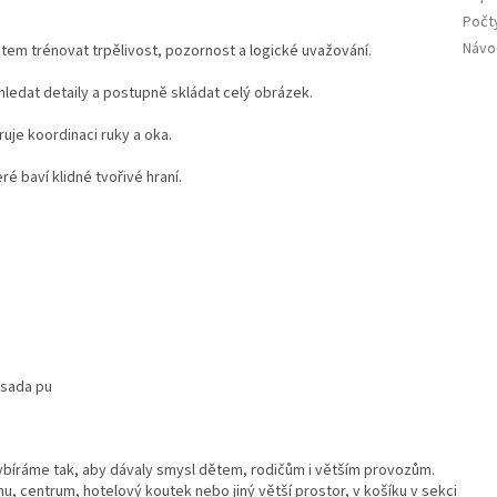
Počty
Návo
em trénovat trpělivost, pozornost a logické uvažování.
 hledat detaily a postupně skládat celý obrázek.
uje koordinaci ruky a oka.
ré baví klidné tvořivé hraní.
 sada pu
ybíráme tak, aby dávaly smysl dětem, rodičům i větším provozům.
u, centrum, hotelový koutek nebo jiný větší prostor, v košíku v sekci