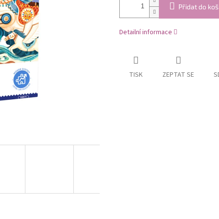
Přidat do koš
Detailní informace
TISK
ZEPTAT SE
S