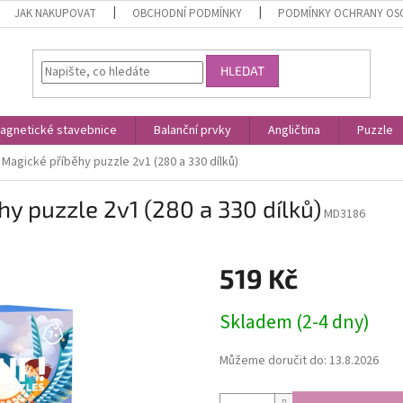
JAK NAKUPOVAT
OBCHODNÍ PODMÍNKY
PODMÍNKY OCHRANY OS
HLEDAT
agnetické stavebnice
Balanční prvky
Angličtina
Puzzle
- Magické příběhy puzzle 2v1 (280 a 330 dílků)
hy puzzle 2v1 (280 a 330 dílků)
MD3186
519 Kč
Měrná
Skladem (2-4 dny)
cena:
Můžeme doručit do:
13.8.2026