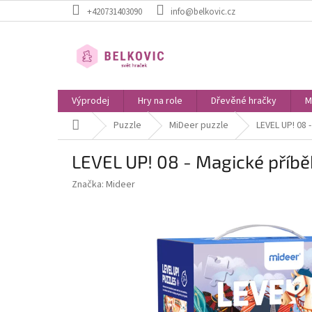
Přejít
+420731403090
info@belkovic.cz
na
obsah
Výprodej
Hry na role
Dřevěné hračky
M
Domů
Puzzle
MiDeer puzzle
LEVEL UP! 08 
LEVEL UP! 08 - Magické příbě
Značka:
Mideer