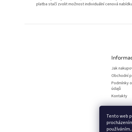
platba stačí zvolit možnost individuální cenová nabídk
Z
á
p
a
t
Informac
í
Jak nakupo
Obchodní 
Podmínky o
údajů
Kontakty
Tento web po
procházením 
používáním..