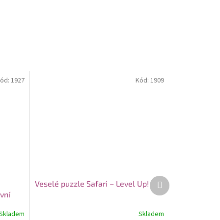
ód:
1927
Kód:
1909
Další
Veselé puzzle Safari – Level Up!
produkt
vní
Skladem
Skladem