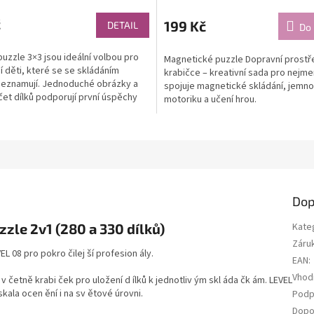
č
199 Kč
DETAIL
Do 
uzzle 3×3 jsou ideální volbou pro
Magnetické puzzle Dopravní prostř
 děti, které se se skládáním
krabičce – kreativní sada pro nejme
seznamují. Jednoduché obrázky a
spojuje magnetické skládání, jemn
et dílků podporují první úspěchy
motoriku a učení hrou.
ání.
Dop
zle 2v1 (280 a 330 dílků)
Kate
Záru
L 08 pro pokro čilej ší profesion ály.
EAN
:
Vhod
v četně krabi ček pro uložení d ílků k jednotliv ým skl áda čk ám. LEVEL
kala ocen ění i na sv ětové úrovni.
Podp
Dopo