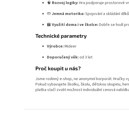
🧠
Rozvoj logiky:
Hra podporuje prostorové vní
🤲
Jemná motorika:
Spojování a skládání dílk
🏫
Využití doma i ve školce:
Dobře se hodí pro 
Technické parametry
Výrobce:
Mideer
Doporučený věk:
od 3 let
Proč koupit u nás?
Jsme rodinný e-shop, ne anonymní korporát. Hračky v
Pokud vybavujete školku, školu, dětskou skupinu, hern
platba stačí zvolit možnost individuální cenová nabídk
Z
á
p