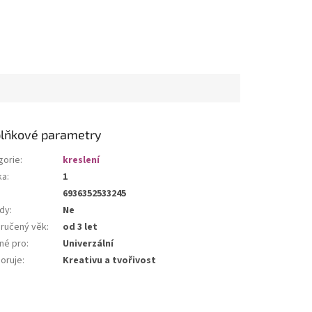
lňkové parametry
gorie
:
kreslení
ka
:
1
6936352533245
dy
:
Ne
ručený věk
:
od 3 let
né pro
:
Univerzální
oruje
:
Kreativu a tvořivost