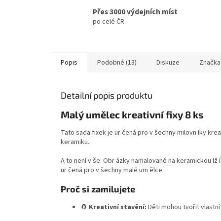
Přes 3000 výdejních míst
po celé ČR
Popis
Podobné (13)
Diskuze
Značka
Detailní popis produktu
Malý umělec kreativní fixy 8 ks
Tato sada fixek je ur čená pro v šechny milovn íky kreati
keramiku.
A to není v še. Obr ázky namalované na keramickou lž íc
ur čená pro v šechny malé um ělce.
Proč si zamilujete
🧲
Kreativní stavění:
Děti mohou tvořit vlastní