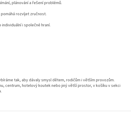
mání, plánování a řešení problémů.
ů pomáhá rozvíjet zručnost.
individuální i společné hraní.
ybíráme tak, aby dávaly smysl dětem, rodičům i větším provozům.
u, centrum, hotelový koutek nebo jiný větší prostor, v košíku v sekci
a.