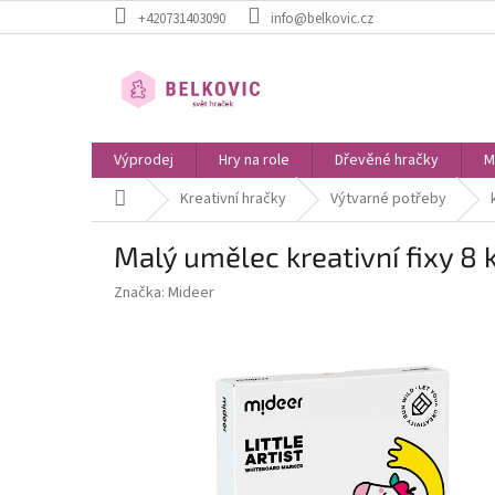
Přejít
+420731403090
info@belkovic.cz
na
obsah
Výprodej
Hry na role
Dřevěné hračky
M
Domů
Kreativní hračky
Výtvarné potřeby
Malý umělec kreativní fixy 8 
Značka:
Mideer