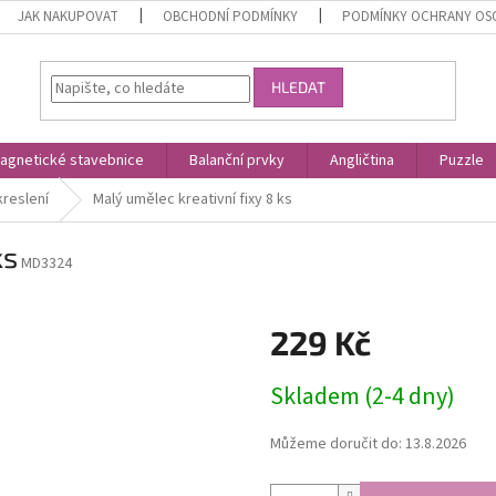
JAK NAKUPOVAT
OBCHODNÍ PODMÍNKY
PODMÍNKY OCHRANY OS
HLEDAT
agnetické stavebnice
Balanční prvky
Angličtina
Puzzle
kreslení
Malý umělec kreativní fixy 8 ks
ks
MD3324
229 Kč
Měrná
Skladem (2-4 dny)
cena:
Můžeme doručit do:
13.8.2026