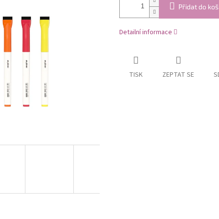
Přidat do koš
Detailní informace
TISK
ZEPTAT SE
S