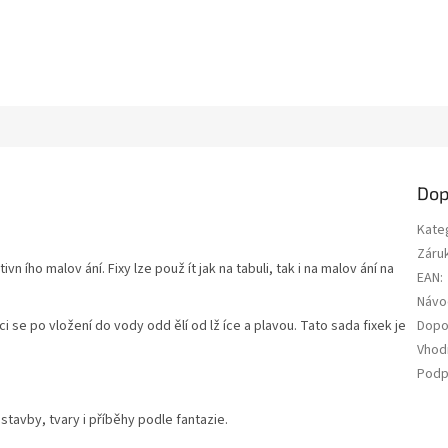
Dop
Kate
Záru
vn ího malov ání. Fixy lze použ ít jak na tabuli, tak i na malov ání na
EAN
:
Návo
i se po vložení do vody odd ělí od lž íce a plavou. Tato sada fixek je
Dopo
Vhod
Podp
 stavby, tvary i příběhy podle fantazie.