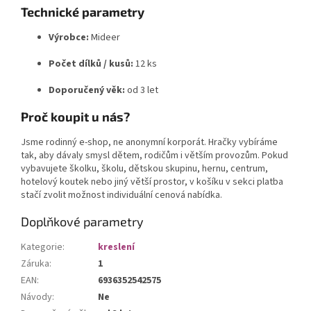
Technické parametry
Výrobce:
Mideer
Počet dílků / kusů:
12 ks
Doporučený věk:
od 3 let
Proč koupit u nás?
Jsme rodinný e-shop, ne anonymní korporát. Hračky vybíráme
tak, aby dávaly smysl dětem, rodičům i větším provozům. Pokud
vybavujete školku, školu, dětskou skupinu, hernu, centrum,
hotelový koutek nebo jiný větší prostor, v košíku v sekci platba
stačí zvolit možnost individuální cenová nabídka.
Doplňkové parametry
Kategorie
:
kreslení
Záruka
:
1
EAN
:
6936352542575
Návody
:
Ne