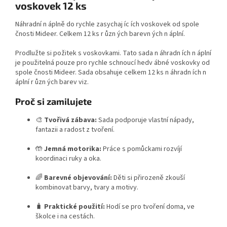
voskovek 12 ks
Náhradní n áplně do rychle zasychaj íc ích voskovek od spole
čnosti Mideer. Celkem 12 ks r ůzn ých barevn ých n áplní.
Prodlužte si požitek s voskovkami. Tato sada n áhradn ích n áplní
je použitelná pouze pro rychle schnoucí hedv ábné voskovky od
spole čnosti Mideer. Sada obsahuje celkem 12 ks n áhradn ích n
áplní r ůzn ých barev viz.
Proč si zamilujete
🎨
Tvořivá zábava:
Sada podporuje vlastní nápady,
fantazii a radost z tvoření.
🤲
Jemná motorika:
Práce s pomůckami rozvíjí
koordinaci ruky a oka.
🌈
Barevné objevování:
Děti si přirozeně zkouší
kombinovat barvy, tvary a motivy.
🧳
Praktické použití:
Hodí se pro tvoření doma, ve
školce i na cestách.