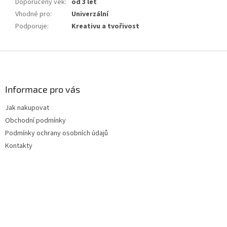
Doporučený věk
:
od 3 let
Vhodné pro
:
Univerzální
Podporuje
:
Kreativu a tvořivost
Z
á
p
a
Informace pro vás
t
Jak nakupovat
í
Obchodní podmínky
Podmínky ochrany osobních údajů
Kontakty