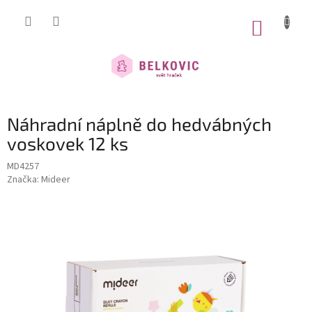
Přejít
na
NÁKUP
obsah
KOŠÍK
Náhradní náplně do hedvábných
voskovek 12 ks
MD4257
Značka:
Mideer