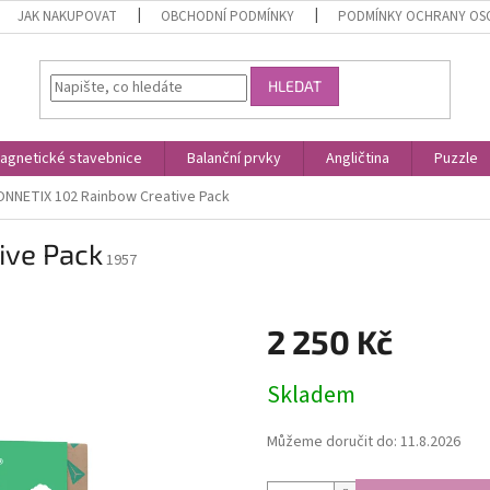
JAK NAKUPOVAT
OBCHODNÍ PODMÍNKY
PODMÍNKY OCHRANY OS
HLEDAT
agnetické stavebnice
Balanční prvky
Angličtina
Puzzle
ONNETIX 102 Rainbow Creative Pack
ive Pack
1957
2 250 Kč
Měrná
Skladem
cena:
Můžeme doručit do:
11.8.2026