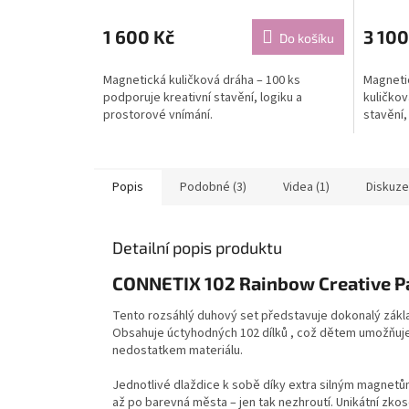
1 600 Kč
3 100
Do košíku
Magnetická kuličková dráha – 100 ks
Magneti
podporuje kreativní stavění, logiku a
kuličkov
prostorové vnímání.
stavění,
Popis
Podobné (3)
Videa (1)
Diskuze
Detailní popis produktu
CONNETIX 102 Rainbow Creative P
Tento rozsáhlý duhový set představuje dokonalý zákla
Obsahuje úctyhodných 102 dílků , což dětem umožňuje
nedostatkem materiálu.
Jednotlivé dlaždice k sobě díky extra silným magnetům
až po barevná města – jen tak nezhroutí. Unikátní zkos