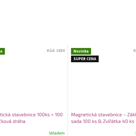
Kód:
1884
K
ka
Novinka
SUPER CENA
ická stavebnice 100ks + 100
Magnetická stavebnice – Zák
ičková dráha
sada 100 ks & Zvířátka 40 ks
Kombinace velké základní sa
Skladem
zvířecích motivů