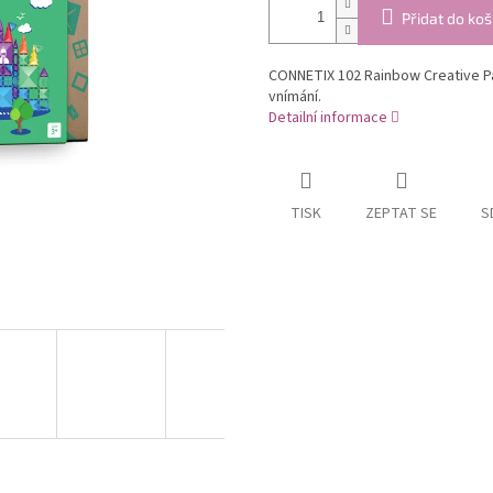
Přidat do koš
CONNETIX 102 Rainbow Creative Pa
vnímání.
Detailní informace
TISK
ZEPTAT SE
S