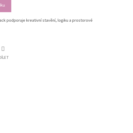
íku
ck podporuje kreativní stavění, logiku a prostorové
DÍLET