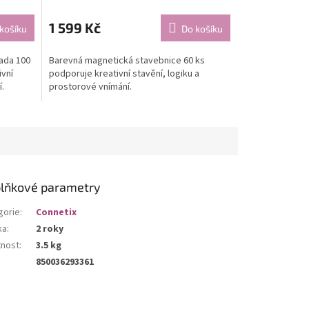
1 599 Kč
košíku
Do košíku
ada 100
Barevná magnetická stavebnice 60 ks
ivní
podporuje kreativní stavění, logiku a
í.
prostorové vnímání.
lňkové parametry
gorie
:
Connetix
ka
:
2 roky
nost
:
3.5 kg
850036293361