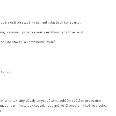
obě a drží při stavění věží, aut i vlastních konstrukcí.
í, plánování, prostorovou představivost a trpělivost.
hnou do stavění a kombinování tvarů.
ajednou
ybíráme tak, aby dávaly smysl dětem, rodičům i větším provozům.
u, centrum, hotelový koutek nebo jiný větší prostor, v košíku v sekci
a.