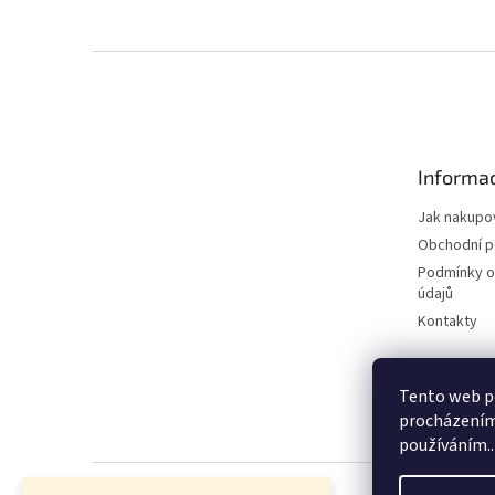
Z
á
p
a
t
Informac
í
Jak nakupo
Obchodní 
Podmínky o
údajů
Kontakty
Tento web po
procházením 
používáním..