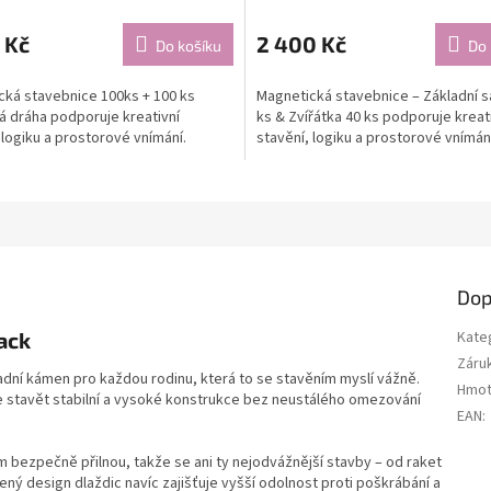
 Kč
2 400 Kč
Do košíku
Do 
cká stavebnice 100ks + 100 ks
Magnetická stavebnice – Základní s
á dráha podporuje kreativní
ks & Zvířátka 40 ks podporuje kreat
 logiku a prostorové vnímání.
stavění, logiku a prostorové vnímán
Dop
ack
Kate
Záru
dní kámen pro každou rodinu, která to se stavěním myslí vážně.
Hmot
 stavět stabilní a vysoké konstrukce bez neustálého omezování
EAN
:
 bezpečně přilnou, takže se ani ty nejodvážnější stavby – od raket
ený design dlaždic navíc zajišťuje vyšší odolnost proti poškrábání a