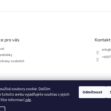
e pro vás
Kontakt
vat
info
@
podmínky
+4207
chrany osobních
užívá soubory cookie. Dalším
Odmítnout
tohoto webu vyjadřujete souhlas s jejich
 Více informací
zde
.