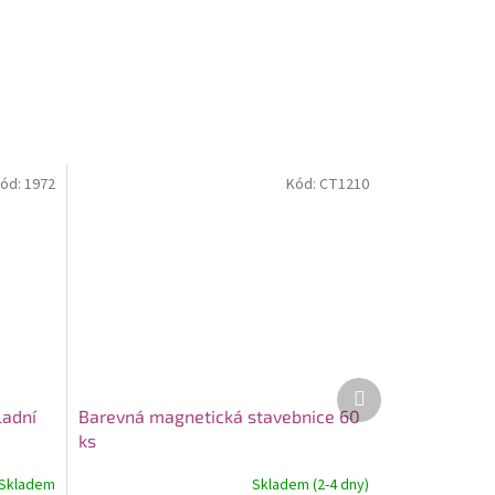
ód:
1972
Kód:
CT1210
Další
produkt
ladní
Barevná magnetická stavebnice 60
ks
dy a
Skladem
Skladem (2-4 dny)