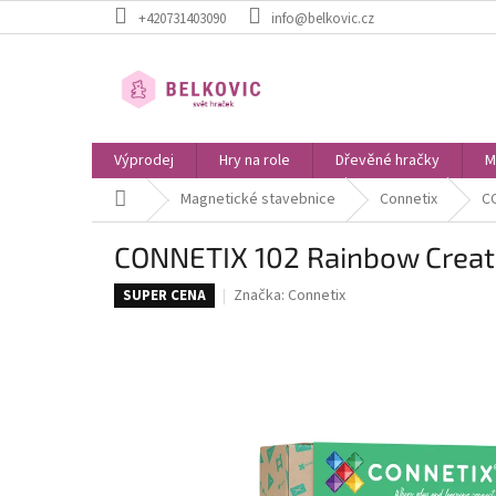
Přejít
+420731403090
info@belkovic.cz
na
obsah
Výprodej
Hry na role
Dřevěné hračky
M
Domů
Magnetické stavebnice
Connetix
C
CONNETIX 102 Rainbow Creat
Značka:
Connetix
SUPER CENA