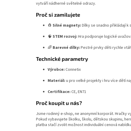
vytváří nádherné světelné odrazy.
Proč si zamilujete
🧲
Silné magnety:
Dílky se snadno přikládají k s
🧠
STEM rozvoj:
Hra podporuje logické uvažován
🌈
Barevné dílky:
Pestré prvky děti rychle vtá
Technické parametry
Výrobce:
Connetix
Materiál:
u pro velké projekty i hru více dětí n
Certifikace:
CE, EN71
Proč koupit u nás?
Jsme rodinný e-shop, ne anonymní korporát. Hračky v
Pokud vybavujete školku, školu, dětskou skupinu, hern
platba stačí zvolit možnost individuální cenová nabídk