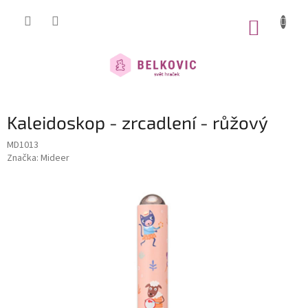
Přejít
na
NÁKUP
obsah
KOŠÍK
Kaleidoskop - zrcadlení - růžový
MD1013
Značka:
Mideer