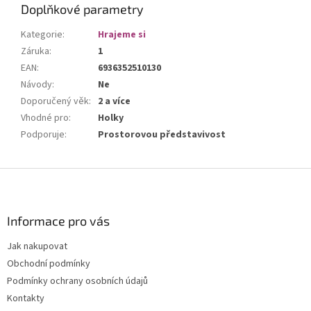
Doplňkové parametry
Kategorie
:
Hrajeme si
Záruka
:
1
EAN
:
6936352510130
Návody
:
Ne
Doporučený věk
:
2 a více
Vhodné pro
:
Holky
Podporuje
:
Prostorovou představivost
Z
á
p
a
Informace pro vás
t
Jak nakupovat
í
Obchodní podmínky
Podmínky ochrany osobních údajů
Kontakty