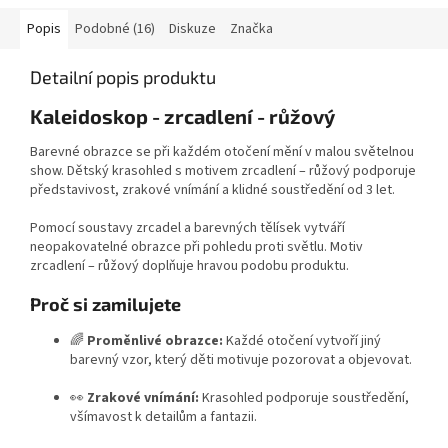
Popis
Podobné (16)
Diskuze
Značka
Detailní popis produktu
Kaleidoskop - zrcadlení - růžový
Barevné obrazce se při každém otočení mění v malou světelnou
show. Dětský krasohled s motivem zrcadlení – růžový podporuje
představivost, zrakové vnímání a klidné soustředění od 3 let.
Pomocí soustavy zrcadel a barevných tělísek vytváří
neopakovatelné obrazce při pohledu proti světlu. Motiv
zrcadlení – růžový doplňuje hravou podobu produktu.
Proč si zamilujete
🌈
Proměnlivé obrazce:
Každé otočení vytvoří jiný
barevný vzor, který děti motivuje pozorovat a objevovat.
👀
Zrakové vnímání:
Krasohled podporuje soustředění,
všímavost k detailům a fantazii.