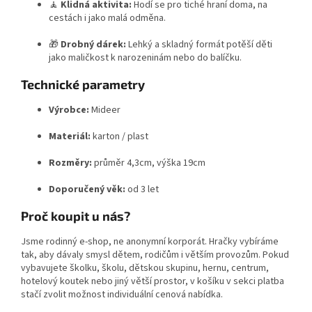
🧘
Klidná aktivita:
Hodí se pro tiché hraní doma, na
cestách i jako malá odměna.
🎁
Drobný dárek:
Lehký a skladný formát potěší děti
jako maličkost k narozeninám nebo do balíčku.
Technické parametry
Výrobce:
Mideer
Materiál:
karton / plast
Rozměry:
průměr 4,3cm, výška 19cm
Doporučený věk:
od 3 let
Proč koupit u nás?
Jsme rodinný e-shop, ne anonymní korporát. Hračky vybíráme
tak, aby dávaly smysl dětem, rodičům i větším provozům. Pokud
vybavujete školku, školu, dětskou skupinu, hernu, centrum,
hotelový koutek nebo jiný větší prostor, v košíku v sekci platba
stačí zvolit možnost individuální cenová nabídka.