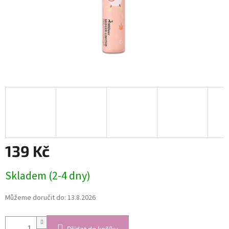
139 Kč
Měrná
Skladem (2-4 dny)
cena:
Můžeme doručit do:
13.8.2026
Přidat do košíku