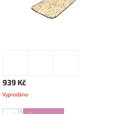
939 Kč
Měrná
Vyprodáno
cena: