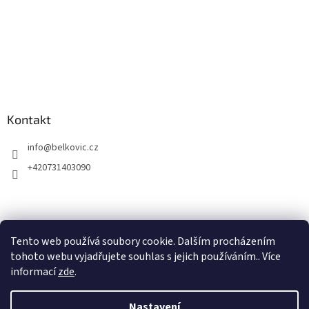
Kontakt
info
@
belkovic.cz
+420731403090
Tento web používá soubory cookie. Dalším procházením
tohoto webu vyjadřujete souhlas s jejich používáním.. Více
informací
zde
.
Nastavení
Vytvořil Shoptet