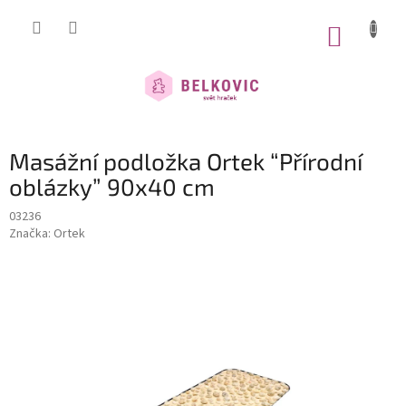
Přejít
na
NÁKUP
obsah
KOŠÍK
Masážní podložka Ortek “Přírodní
oblázky” 90x40 cm
03236
Značka:
Ortek