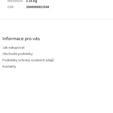
Hmotnost
:
3.15 kg
EAN
:
2000000032368
Z
á
p
a
Informace pro vás
t
Jak nakupovat
í
Obchodní podmínky
Podmínky ochrany osobních údajů
Kontakty