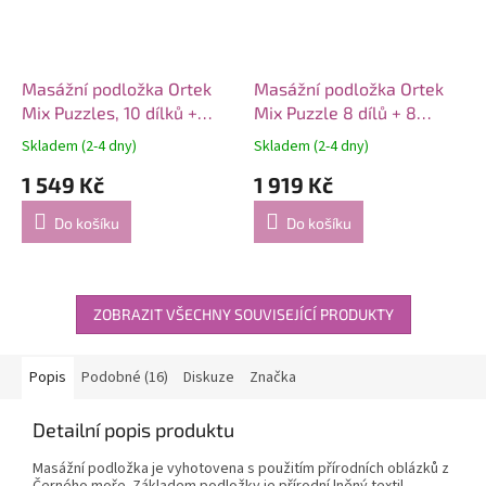
Masážní podložka Ortek
Masážní podložka Ortek
Mix Puzzles, 10 dílků +
Mix Puzzle 8 dílů + 8
vzory zdarma
sektorů PASTEL
Skladem (2-4 dny)
Skladem (2-4 dny)
1 549 Kč
1 919 Kč
Do košíku
Do košíku
ZOBRAZIT VŠECHNY SOUVISEJÍCÍ PRODUKTY
Popis
Podobné (16)
Diskuze
Značka
Detailní popis produktu
Masážní podložka je vyhotovena s použitím přírodních oblázků z
Černého moře. Základem podložky je přírodní lněný textil,