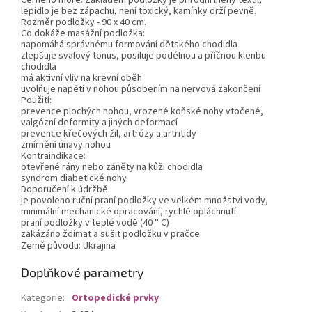
lepidlo je bez zápachu, není toxický, kamínky drží pevně.
Rozměr podložky - 90 x 40 cm.
Co dokáže masážní podložka:
napomáhá správnému formování dětského chodidla
zlepšuje svalový tonus, posiluje podélnou a příčnou klenbu
chodidla
má aktivní vliv na krevní oběh
uvolňuje napětí v nohou působením na nervová zakončení
Použití:
prevence plochých nohou, vrozené koňské nohy vtočené,
valgózní deformity a jiných deformací
prevence křečových žil, artrózy a artritidy
zmírnění únavy nohou
Kontraindikace:
otevřené rány nebo záněty na kůži chodidla
syndrom diabetické nohy
Doporučení k údržbě:
je povoleno ruční praní podložky ve velkém množství vody,
minimální mechanické opracování, rychlé opláchnutí
praní podložky v teplé vodě (40 ° С)
zakázáno ždímat a sušit podložku v pračce
Země původu: Ukrajina
Doplňkové parametry
Kategorie
:
Ortopedické prvky