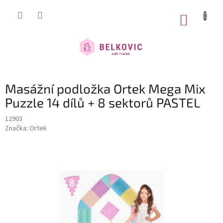
Přejít
na
NÁKUP
obsah
KOŠÍK
Masážní podložka Ortek Mega Mix
Puzzle 14 dílů + 8 sektorů PASTEL
12903
Značka:
Ortek