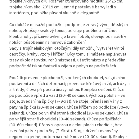
trojúhelníkových dílů. Rozměr čtvercového modulu: 26*26 cm,
trojúhelníkového: 23*19 cm. Jemné pastelové barvy ladí s
interiérem, podložka působí vkusně a elegantně.
Co dokáže masážní podložka: podporuje zdravý vývoj dětských
nohou; zlepšuje svalový tonus, posiluje podélnou i příčnou
klenbu nohy; příznivě ovlivňuje krevní oběh; ulevuje od napětí v
nohách působením na nervová zakončení.
Sady s trojúhelníkovými otočnými díly umožňují vytvářet vlnité
cestičky, kruhy, vzory i křížení. Díky tomu si můžete naplánovat
trasy okolo nábytku, rohů místnosti, ušetřit místo a především
podpořit dětskou fantazii a zájem o pohyb na podložkách.
Použití: prevence plochonoží, vbočených chodidel, valgózního
postavení a dalších deformací; prevence křečových žil, artrózy a
artritidy; úleva při pocitu únavy nohou. Komplex cvičení: Chůze
po podložce vpřed a vzad (30–40 sekund). Výchozí poloha – ve
stoje, zvedání na špičky (7–9krát). Ve stoje, přenášení váhy z
paty na špičku (30–40 sekund). Chůze křížem po podložce (30–40
sekund). Chůze po vnitřní straně chodidel (30–40 sekund). Chůze
po vnější straně chodidel (30–40 sekund). Chůze po špičkách
(30–60 sekund). Dřepy s oporou o celou plochu chodidla, bez
zvedání paty z podložky (7–9krát). Stoj, udržení rovnováhy
nejprve na jedné, potom na druhé noze (20–30 sekund). Skoky z