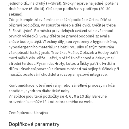
jednoho dílu na druhý (7–9krát). Skoky nejprve na jedné, poté na
druhé noze (6–8krát). Chůze po podložce v podřepu (20–30
sekund).
Zde je kompletní cvičení na masážní podložce Ortek. Dítě si
připraví podložku, Vy spustíte video a dítě cvičí. Cvičit je třeba
3–5krát týdně. Po měsíci pravidelných cvičení si lze všimnout
prvních výsledků. Svaly dítěte se pravděpodobně zpevní a
chůze bude jistější. Všechny díly jsou vyrobeny z hygienického,
hypoalergenního materiálu na bázi PVC. Díky různým texturám
však působí každý jinak. Travička, Mušle, Oblázek a Houby patří
mezi měkčí díly. Věže, Ježci, Mořští živočichové a Žaludy mají
střední tvrdost. Pyramida, Hroty, Lotos a Šišky patří k tvrdším
dílům. Působení povrchů s různou tvrdostí má nejlepší účinek při
masáži, posilování chodidel a rozvoji smyslové integrace.
Kontraindikace: otevřené rány nebo zánětlivé procesy na kůži
chodidel, syndrom diabetické nohy.
V nabídce jsou také podložky se 4, 6 , 8 a 10 díly. Barevné
provedení se může lišit od zobrazeného na webu.
Země původu: Ukrajina
Doplňkové parametry