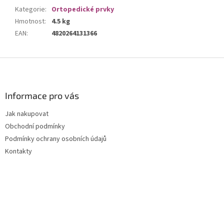
Kategorie
:
Ortopedické prvky
Hmotnost
:
4.5 kg
EAN
:
4820264131366
Z
á
p
a
Informace pro vás
t
Jak nakupovat
í
Obchodní podmínky
Podmínky ochrany osobních údajů
Kontakty