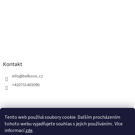
Kontakt
info
@
belkovic.cz
+420731403090
Tento web používá soubory cookie. Dalším procházením
tohoto webu vyjadřujete souhlas s jejich používáním.. Více
informací
zde
.