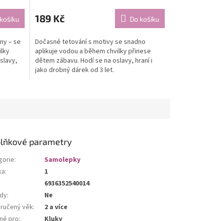
189 Kč
košíku
Do košíku
ny – se
Dočasné tetování s motivy se snadno
ilky
aplikuje vodou a během chvilky přinese
slavy,
dětem zábavu. Hodí se na oslavy, hraní i
jako drobný dárek od 3 let.
lňkové parametry
gorie
:
Samolepky
ka
:
1
6936352540014
dy
:
Ne
ručený věk
:
2 a více
né pro
:
Kluky