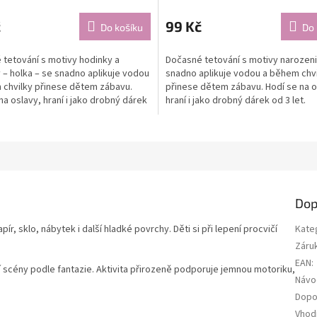
č
99 Kč
Do košíku
Do 
tetování s motivy hodinky a
Dočasné tetování s motivy narozeni
– holka – se snadno aplikuje vodou
snadno aplikuje vodou a během chv
 chvilky přinese dětem zábavu.
přinese dětem zábavu. Hodí se na o
na oslavy, hraní i jako drobný dárek
hraní i jako drobný dárek od 3 let.
Dop
 sklo, nábytek i další hladké povrchy. Děti si při lepení procvičí
Kate
Záru
EAN
:
í scény podle fantazie. Aktivita přirozeně podporuje jemnou motoriku,
Návo
Dopo
Vhod