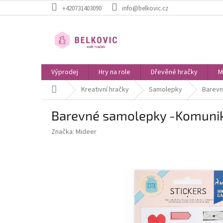
Přejít
+420731403090
info@belkovic.cz
na
obsah
Výprodej
Hry na role
Dřevěné hračky
M
Domů
Kreativní hračky
Samolepky
Barevn
Barevné samolepky -Komunik
Značka:
Mideer