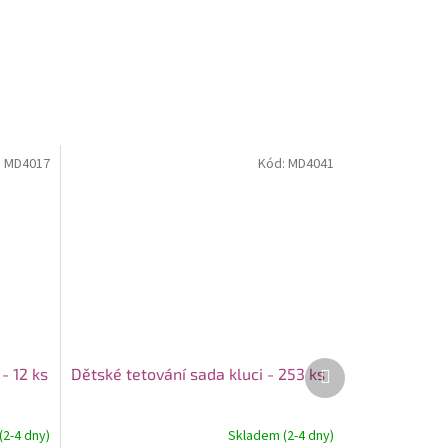
:
MD4017
Kód:
MD4041
Další
- 12 ks
Dětské tetování sada kluci - 253 ks
produkt
2-4 dny)
Skladem (2-4 dny)