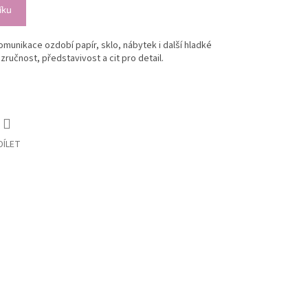
íku
unikace ozdobí papír, sklo, nábytek i další hladké
 zručnost, představivost a cit pro detail.
DÍLET