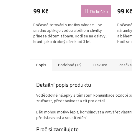
99 Kč
99 K
Do košíku
Dočasné tetování s motivy vánoce – se
Dočasné 
snadno aplikuje vodou a během chvilky
náramky 
přinese dětem zábavu. Hodí se na oslavy,
a během
hraní i jako drobný dárek od 3 let.
Hodí se 
od 3 let.
Popis
Podobné (16)
Diskuze
Značka
Detailní popis produktu
Voděodolné nálepky s tématem komunikace ozdobí papír,
zručnost, představivost a cit pro detail.
Děti mohou motivy lepit, kombinovat a vytvářet vlastn
představivost a soustředění.
Proč si zamilujete