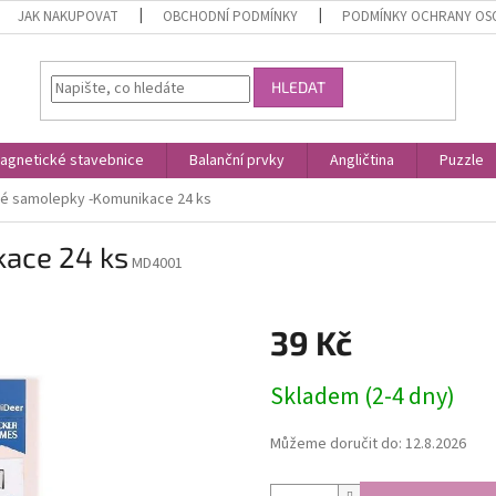
JAK NAKUPOVAT
OBCHODNÍ PODMÍNKY
PODMÍNKY OCHRANY OS
HLEDAT
agnetické stavebnice
Balanční prvky
Angličtina
Puzzle
é samolepky -Komunikace 24 ks
ace 24 ks
MD4001
39 Kč
Měrná
Skladem (2-4 dny)
cena:
Můžeme doručit do:
12.8.2026