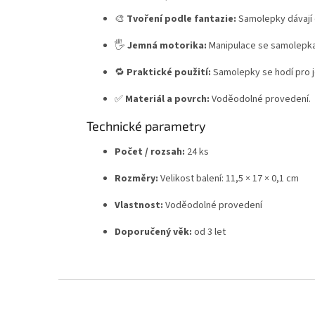
🎨
Tvoření podle fantazie:
Samolepky dávají 
🖐️
Jemná motorika:
Manipulace se samolepkam
🔁
Praktické použití:
Samolepky se hodí pro 
✅
Materiál a povrch:
Voděodolné provedení.
Technické parametry
Počet / rozsah:
24 ks
Rozměry:
Velikost balení: 11,5 × 17 × 0,1 cm
Vlastnost:
Voděodolné provedení
Doporučený věk:
od 3 let
Z
á