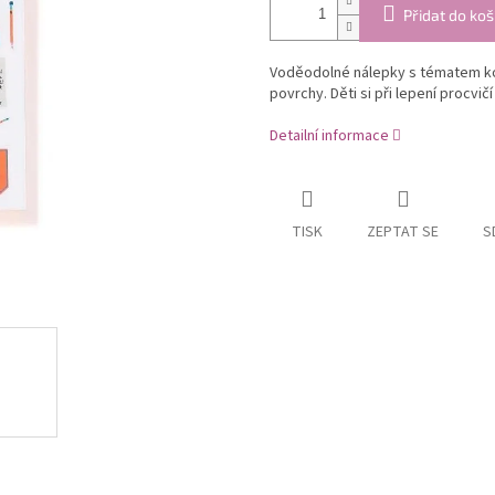
Přidat do koš
Voděodolné nálepky s tématem kom
povrchy. Děti si při lepení procvičí
Detailní informace
TISK
ZEPTAT SE
S