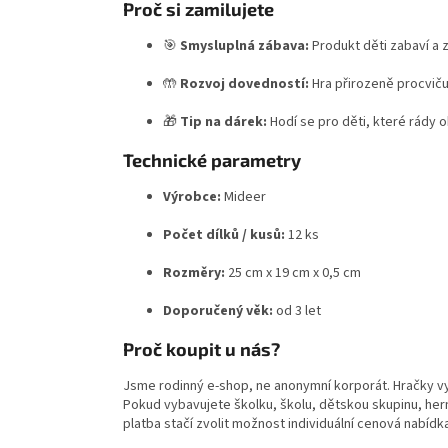
Proč si zamilujete
🎯
Smysluplná zábava:
Produkt děti zabaví a z
🤲
Rozvoj dovedností:
Hra přirozeně procviču
🎁
Tip na dárek:
Hodí se pro děti, které rády o
Technické parametry
Výrobce:
Mideer
Počet dílků / kusů:
12 ks
Rozměry:
25 cm x 19 cm x 0,5 cm
Doporučený věk:
od 3 let
Proč koupit u nás?
Jsme rodinný e-shop, ne anonymní korporát. Hračky v
Pokud vybavujete školku, školu, dětskou skupinu, hern
platba stačí zvolit možnost individuální cenová nabídk