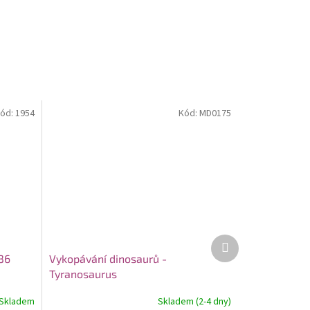
ód:
1954
Kód:
MD0175
Další
produkt
36
Vykopávání dinosaurů -
Tyranosaurus
Skladem
Skladem (2-4 dny)