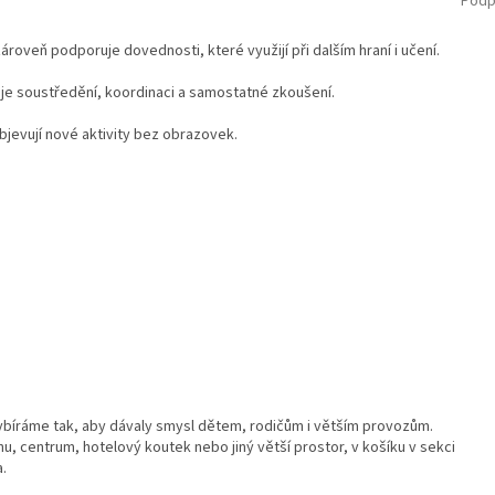
Podp
ároveň podporuje dovednosti, které využijí při dalším hraní i učení.
je soustředění, koordinaci a samostatné zkoušení.
bjevují nové aktivity bez obrazovek.
ybíráme tak, aby dávaly smysl dětem, rodičům i větším provozům.
u, centrum, hotelový koutek nebo jiný větší prostor, v košíku v sekci
a.