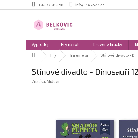
Přejít
+420731403090
info@belkovic.cz
na
obsah
Výprodej
Hry na role
Dřevěné hračky
M
Domů
Hry
Hrajeme si
Stínové divadlo - Di
Stínové divadlo - Dinosauři 1
Značka:
Mideer