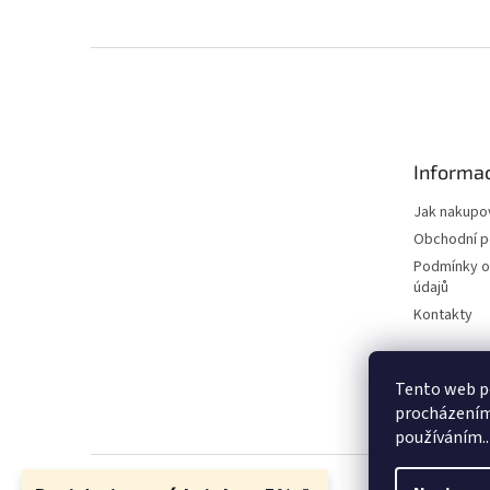
Z
á
p
a
t
Informac
í
Jak nakupo
Obchodní 
Podmínky o
údajů
Kontakty
Tento web po
procházením 
používáním..