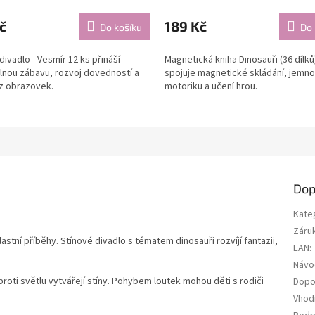
č
189 Kč
Do košíku
Do 
divadlo - Vesmír 12 ks přináší
Magnetická kniha Dinosauři (36 dílků
lnou zábavu, rozvoj dovedností a
spojuje magnetické skládání, jemn
z obrazovek.
motoriku a učení hrou.
Dop
Kate
Záru
astní příběhy. Stínové divadlo s tématem dinosauři rozvíjí fantazii,
EAN
:
Návo
proti světlu vytvářejí stíny. Pohybem loutek mohou děti s rodiči
Dopo
Vhod