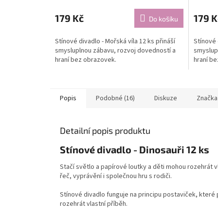
179 Kč
179 K
Do košíku
Stínové divadlo - Mořská víla 12 ks přináší
Stínové 
smysluplnou zábavu, rozvoj dovedností a
smyslup
hraní bez obrazovek.
hraní be
Popis
Podobné (16)
Diskuze
Značka
Detailní popis produktu
Stínové divadlo - Dinosauři 12 ks
Stačí světlo a papírové loutky a děti mohou rozehrát vl
řeč, vyprávění i společnou hru s rodiči.
Stínové divadlo funguje na principu postaviček, které 
rozehrát vlastní příběh.