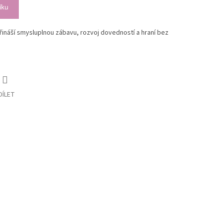
íku
přináší smysluplnou zábavu, rozvoj dovedností a hraní bez
DÍLET