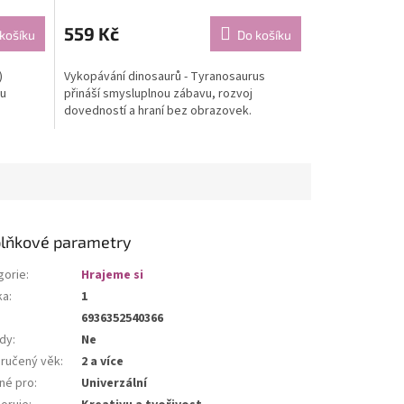
559 Kč
košíku
Do košíku
)
Vykopávání dinosaurů - Tyranosaurus
ou
přináší smysluplnou zábavu, rozvoj
dovedností a hraní bez obrazovek.
lňkové parametry
gorie
:
Hrajeme si
ka
:
1
6936352540366
dy
:
Ne
ručený věk
:
2 a více
né pro
:
Univerzální