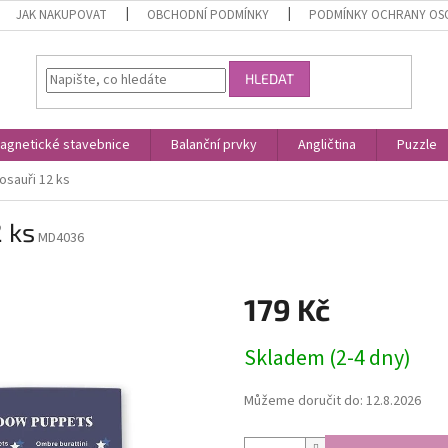
JAK NAKUPOVAT
OBCHODNÍ PODMÍNKY
PODMÍNKY OCHRANY OS
HLEDAT
agnetické stavebnice
Balanční prvky
Angličtina
Puzzle
nosauři 12 ks
2 ks
MD4036
179 Kč
Měrná
Skladem (2-4 dny)
cena:
Můžeme doručit do:
12.8.2026