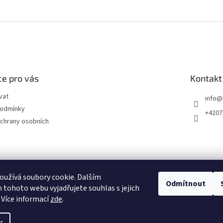
e pro vás
Kontakt
vat
info
@
podmínky
+4207
chrany osobních
užívá soubory cookie. Dalším
Odmítnout
tohoto webu vyjadřujete souhlas s jejich
 Více informací
zde
.