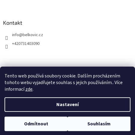
Kontakt
info
@
belkovic.cz
+420731403090
Tento web používá soubory cookie. Dalším procházením
tohoto webu vyjadřujete souhlas s jejich používáním.. Více
informací
zde
.
Nastavení
Vytvořil Shoptet
Copyright 2026
Belkovic
. Všechna práva vyhrazena.
Odmítnout
Souhlasím
Registruj se a získej slevu 5%