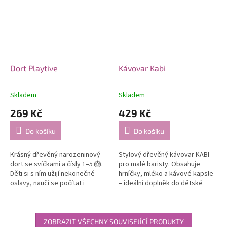
Dort Playtive
Kávovar Kabi
Skladem
Skladem
269 Kč
429 Kč
Do košíku
Do košíku
Krásný dřevěný narozeninový
Stylový dřevěný kávovar KABI
dort se svíčkami a čísly 1–5 🎂.
pro malé baristy. Obsahuje
Děti si s ním užijí nekonečné
hrníčky, mléko a kávové kapsle
oslavy, naučí se počítat i
– ideální doplněk do dětské
rozvíjet jemnou motoriku při
kuchyňky. Rozvíjí fantazii i
skládání a „krájení“ dortu.
motoriku.
ZOBRAZIT VŠECHNY SOUVISEJÍCÍ PRODUKTY