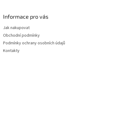
á
p
a
Informace pro vás
t
Jak nakupovat
í
Obchodní podmínky
Podmínky ochrany osobních údajů
Kontakty