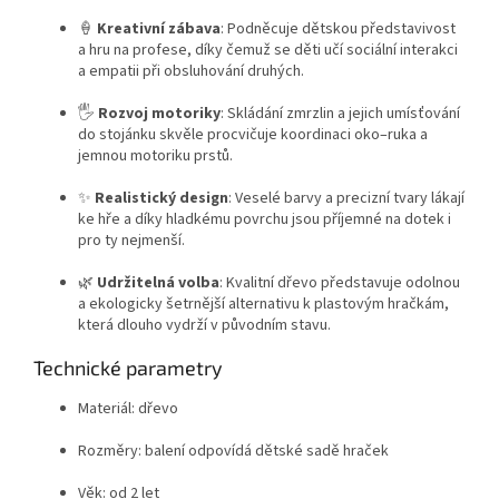
🍦
Kreativní zábava
: Podněcuje dětskou představivost
a hru na profese, díky čemuž se děti učí sociální interakci
a empatii při obsluhování druhých.
🖐️
Rozvoj motoriky
: Skládání zmrzlin a jejich umísťování
do stojánku skvěle procvičuje koordinaci oko–ruka a
jemnou motoriku prstů.
✨
Realistický design
: Veselé barvy a precizní tvary lákají
ke hře a díky hladkému povrchu jsou příjemné na dotek i
pro ty nejmenší.
🌿
Udržitelná volba
: Kvalitní dřevo představuje odolnou
a ekologicky šetrnější alternativu k plastovým hračkám,
která dlouho vydrží v původním stavu.
Technické parametry
Materiál: dřevo
Rozměry: balení odpovídá dětské sadě hraček
Věk: od 2 let