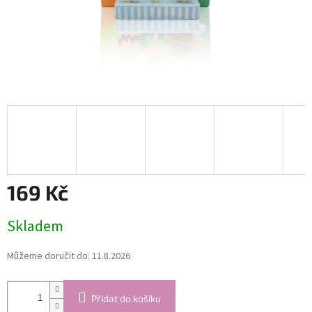
169 Kč
Měrná
Skladem
cena:
Můžeme doručit do:
11.8.2026
Přidat do košíku