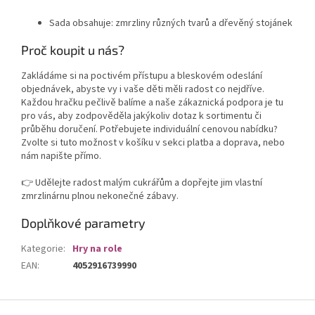
Sada obsahuje: zmrzliny různých tvarů a dřevěný stojánek
Proč koupit u nás?
Zakládáme si na poctivém přístupu a bleskovém odeslání
objednávek, abyste vy i vaše děti měli radost co nejdříve.
Každou hračku pečlivě balíme a naše zákaznická podpora je tu
pro vás, aby zodpověděla jakýkoliv dotaz k sortimentu či
průběhu doručení. Potřebujete individuální cenovou nabídku?
Zvolte si tuto možnost v košíku v sekci platba a doprava, nebo
nám napište přímo.
👉 Udělejte radost malým cukrářům a dopřejte jim vlastní
zmrzlinárnu plnou nekonečné zábavy.
Doplňkové parametry
Kategorie
:
Hry na role
EAN
:
4052916739990
Z