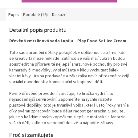
Popis
Podobné (16)
Diskuze
Detailní popis produktu
Dřevěná zmrzlinová sada Lupilu – Play Food Set Ice Cream
Tato sada promění dětský pokojíček v oblíbenou cukrárnu, kde
se kreativita meze neklade. Zatímco se vaši malí cukráři budou
soustředit na přípravu té nejlepší zmrzlinové pochoutky pro své
kamarády či medvídky, vy si můžete v klidu vychutnat šálek
vlastní kávy. Hra na prodavače a zákazníka navíc přirozeně rozvíjí
sociální dovednosti a komunikační schopnosti dětí.
Pevné dřevěné provedení zaručuje, že hračka vydrží i to
nejnadšenější servírování. Zapomeňte na rychle rozbité
plastové doplňky; toto je trvanlivá volba, která ustojí roky hraní a
díky svému zpracování bude dělat radost generacím. Sledujte,
jak se s každým novým kopečkem zlepšuje motorika a fantazie
vašich dětí, zatímco se ponoří do světa nápadité zábavy.
Proč si zamilujete