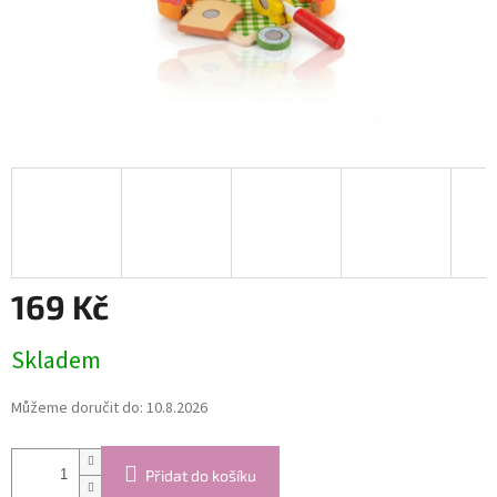
169 Kč
Měrná
Skladem
cena:
Můžeme doručit do:
10.8.2026
Přidat do košíku