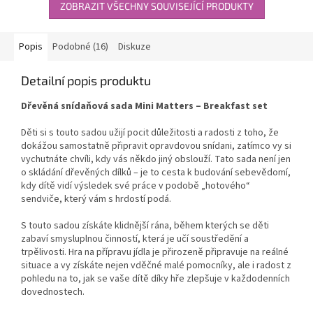
ZOBRAZIT VŠECHNY SOUVISEJÍCÍ PRODUKTY
Popis
Podobné (16)
Diskuze
Detailní popis produktu
Dřevěná snídaňová sada Mini Matters – Breakfast set
Děti si s touto sadou užijí pocit důležitosti a radosti z toho, že
dokážou samostatně připravit opravdovou snídani, zatímco vy si
vychutnáte chvíli, kdy vás někdo jiný obslouží. Tato sada není jen
o skládání dřevěných dílků – je to cesta k budování sebevědomí,
kdy dítě vidí výsledek své práce v podobě „hotového“
sendviče, který vám s hrdostí podá.
S touto sadou získáte klidnější rána, během kterých se děti
zabaví smysluplnou činností, která je učí soustředění a
trpělivosti. Hra na přípravu jídla je přirozeně připravuje na reálné
situace a vy získáte nejen vděčné malé pomocníky, ale i radost z
pohledu na to, jak se vaše dítě díky hře zlepšuje v každodenních
dovednostech.