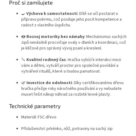
Proč si zamilujete
🍳
Výchova k samostatnosti
: Dítě se učí postarat o
přípravu pokrmu, což posiluje jeho pocit kompetence a
radost z vlastního úspěchu.
🍩
Rozvoj motoriky bez námahy
: Mechanismus suchých
zipů nenásilně procvičuje svaly v dlaních a koordinaci, což
je klíčové pro správný vývoj psaní a kreslení.
🔪
Kvalitní rodinný čas
: Hračka vybízí k interakci mezi
vámi a dětmi, vytváří prostor pro společné povídání a
vytváření rituálů, které si budou pamatovat.
🌿
Investice do odolnosti
: Díky certifikovanému dřevu
hračka přežije roky náročného používání a vy nebudete
muset řešit nákup náhrad za rozbité levné plasty.
Technické parametry
Materiál: FSC dřevo
Příslušenství: prkénko, nůž, potraviny na suchý zip