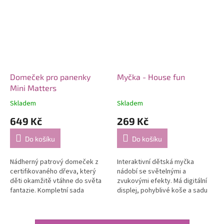
Domeček pro panenky
Myčka - House fun
Mini Matters
Skladem
Skladem
649 Kč
269 Kč
Do košíku
Do košíku
Nádherný patrový domeček z
Interaktivní dětská myčka
certifikovaného dřeva, který
nádobí se světelnými a
děti okamžitě vtáhne do světa
zvukovými efekty. Má digitální
fantazie. Kompletní sada
displej, pohyblivé koše a sadu
nábytku v balení umožní malým
nádobí – hrníčky, talířky a
vypravěčům začít tvořit vlastní...
příbory. Skvělý doplněk do
dětské...