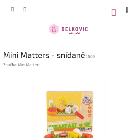
Přejít
na
NÁKUP
obsah
KOŠÍK
Mini Matters - snídaně
1506
Značka:
Mini Matters