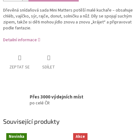
Dřevěná snídaňová sada Mini Matters potěší malé kuchaře – obsahuje
chléb, vajíčko, sýr, rajče, donut, solničku a nůž. Díly se spojují suchým
zipem, takže si děti mohou jídlo znovu a znovu „krájet“ a připravovat
podle fantazie.
Detailní informace
ZEPTAT SE
SDÍLET
Přes 3000 výdejních míst
po celé ČR
Související produkty
Novinka
Akce