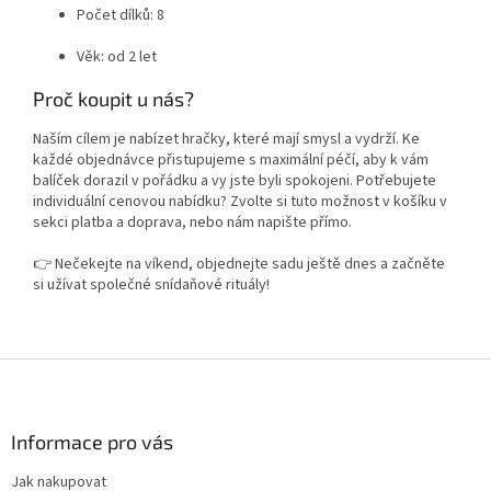
Počet dílků: 8
Věk: od 2 let
Proč koupit u nás?
Naším cílem je nabízet hračky, které mají smysl a vydrží. Ke
každé objednávce přistupujeme s maximální péčí, aby k vám
balíček dorazil v pořádku a vy jste byli spokojeni. Potřebujete
individuální cenovou nabídku? Zvolte si tuto možnost v košíku v
sekci platba a doprava, nebo nám napište přímo.
👉 Nečekejte na víkend, objednejte sadu ještě dnes a začněte
si užívat společné snídaňové rituály!
Z
á
p
a
Informace pro vás
t
Jak nakupovat
í