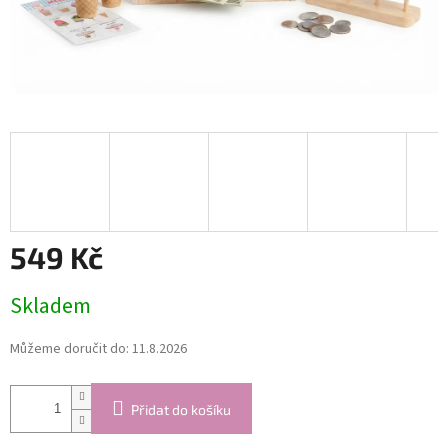
549 Kč
Měrná
Skladem
cena:
Můžeme doručit do:
11.8.2026
Přidat do košíku