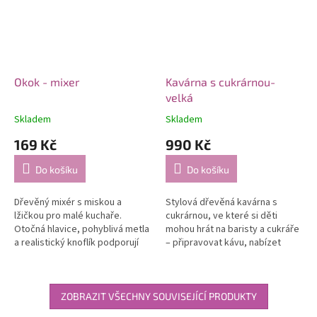
Okok - mixer
Kavárna s cukrárnou-
velká
Skladem
Skladem
169 Kč
990 Kč
Do košíku
Do košíku
Dřevěný mixér s miskou a
Stylová dřevěná kavárna s
lžičkou pro malé kuchaře.
cukrárnou, ve které si děti
Otočná hlavice, pohyblivá metla
mohou hrát na baristy a cukráře
a realistický knoflík podporují
– připravovat kávu, nabízet
kreativní hru i rozvoj motoriky.
zákusky a přijímat platby jako v
opravdové kavárně.
ZOBRAZIT VŠECHNY SOUVISEJÍCÍ PRODUKTY