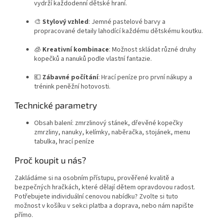
vydrží každodenní dětské hraní.
🎨
Stylový vzhled
: Jemné pastelové barvy a
propracované detaily lahodící každému dětskému koutku.
🧊
Kreativní kombinace
: Možnost skládat různé druhy
kopečků a nanuků podle vlastní fantazie.
💶
Zábavné počítání
: Hrací peníze pro první nákupy a
trénink peněžní hotovosti.
Technické parametry
Obsah balení: zmrzlinový stánek, dřevěné kopečky
zmrzliny, nanuky, kelímky, naběračka, stojánek, menu
tabulka, hrací peníze
Proč koupit u nás?
Zakládáme si na osobním přístupu, prověřené kvalitě a
bezpečných hračkách, které dělají dětem opravdovou radost.
Potřebujete individuální cenovou nabídku? Zvolte si tuto
možnost v košíku v sekci platba a doprava, nebo nám napište
přímo.