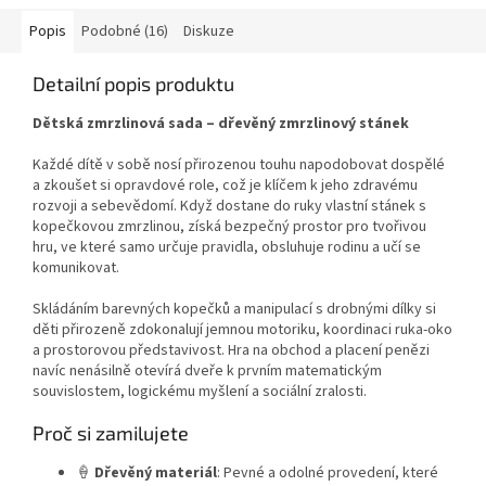
Popis
Podobné (16)
Diskuze
Detailní popis produktu
Dětská zmrzlinová sada – dřevěný zmrzlinový stánek
Každé dítě v sobě nosí přirozenou touhu napodobovat dospělé
a zkoušet si opravdové role, což je klíčem k jeho zdravému
rozvoji a sebevědomí. Když dostane do ruky vlastní stánek s
kopečkovou zmrzlinou, získá bezpečný prostor pro tvořivou
hru, ve které samo určuje pravidla, obsluhuje rodinu a učí se
komunikovat.
Skládáním barevných kopečků a manipulací s drobnými dílky si
děti přirozeně zdokonalují jemnou motoriku, koordinaci ruka-oko
a prostorovou představivost. Hra na obchod a placení penězi
navíc nenásilně otevírá dveře k prvním matematickým
souvislostem, logickému myšlení a sociální zralosti.
Proč si zamilujete
🍦
Dřevěný materiál
: Pevné a odolné provedení, které