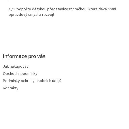
👉 Podpořte dětskou představivost hračkou, která dává hraní
opravdový smysl a rozvoj!
Z
á
p
a
Informace pro vás
t
Jak nakupovat
í
Obchodní podmínky
Podmínky ochrany osobních údajů
Kontakty