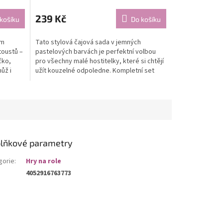
239 Kč
košíku
Do košíku
em
Tato stylová čajová sada v jemných
toustů –
pastelových barvách je perfektní volbou
čko,
pro všechny malé hostitelky, které si chtějí
ůž i
užít kouzelné odpoledne. Kompletní set
obsahuje vše...
lňkové parametry
gorie
:
Hry na role
4052916763773