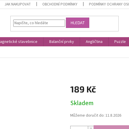
JAK NAKUPOVAT
OBCHODNÍ PODMÍNKY
PODMÍNKY OCHRANY OS
HLEDAT
agnetické stavebnice
Balanční prvky
Angličtina
Puzzle
189 Kč
Měrná
Skladem
cena:
Můžeme doručit do:
11.8.2026