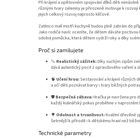
Při krájení a opětovném spojování dílků děti nenásilně 
různými tvary zeleniny je přirozeně motivuje k rozvoji
jejich celkový rozvoj naprosto klíčové.
Zatímco malí mistři kuchyně budou plně zabráni do příp
Jako rodiče navíc oceníte, že dětem dáváte poctivou
odolná pomůcka, která dětem vydrží roky a díky svému 
Proč si zamilujete
🔪
Realistický zážitek:
Díky suchým zipům zel
dává autentický pocit z opravdového vaření a sk
🧠
Učení hrou:
Sestavování a krájení různých d
a učí děti poznávat barvy i tvary běžných potrav
🛡️
Bezpečná zábava:
Hračka je navržena pro dě
každý kulinářský pokus proběhne v naprostém 
🌳
Odolnost a trvanlivost:
Kvalitní dřevěné z
šetrnější k přírodě i k dětskému hraní než běžné
Technické parametry