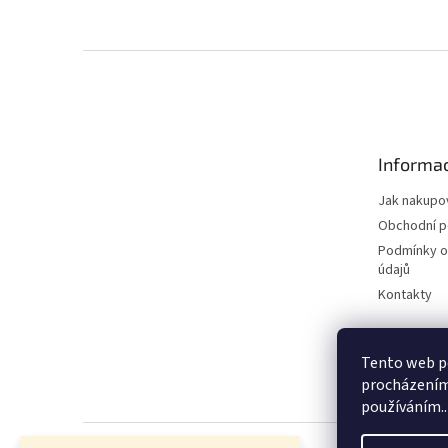
Z
á
p
a
t
Informac
í
Jak nakupo
Obchodní 
Podmínky o
údajů
Kontakty
Tento web po
procházením 
používáním..