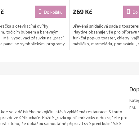
Kč
269 Kč
Do košíku
Do 
račka s otevíracími dvířky,
Dřevěná snídaňová sada s toaster
em, točícím bubnem a barevnými
Playtive obsahuje vše pro přípravu 
i. Má i vysouvací zásuvku na „prací
funkční pop-up toaster, chleby, vají
 a panel se symbolickými programy.
máslíčko, marmeládu, pomazánku, n
prkýnko. Skvělá...
Dop
Kate
EAN
:
e, kde se z dětského pokojíčku stává vyhlášená restaurace. S touto
opravdové šéfkuchaře. Každé „rozkrojení“ mrkvičky nebo rajčete pro
dost z toho, že dokážou samostatně připravit své první kulinářské