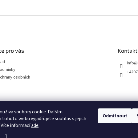
e pro vás
Kontakt
vat
info
@
podmínky
+4207
chrany osobních
užívá soubory cookie. Dalším
Odmítnout
tohoto webu vyjadřujete souhlas s jejich
 Více informací
zde
.