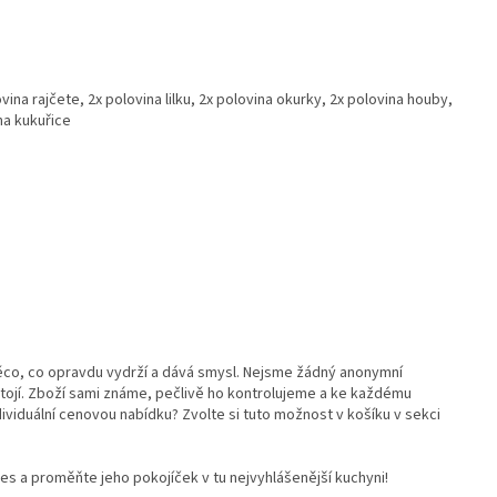
vina rajčete, 2x polovina lilku, 2x polovina okurky, 2x polovina houby,
na kukuřice
 něco, co opravdu vydrží a dává smysl. Nejsme žádný anonymní
stojí. Zboží sami známe, pečlivě ho kontrolujeme a ke každému
ividuální cenovou nabídku? Zvolte si tuto možnost v košíku v sekci
s a proměňte jeho pokojíček v tu nejvyhlášenější kuchyni!