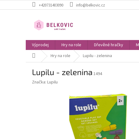
Přejít
+420731403090
info@belkovic.cz
na
obsah
Výprodej
Hry na role
Dřevěné hračky
M
Domů
Hry na role
Lupilu - zelenina
Lupilu - zelenina
1494
Značka:
Lupilu