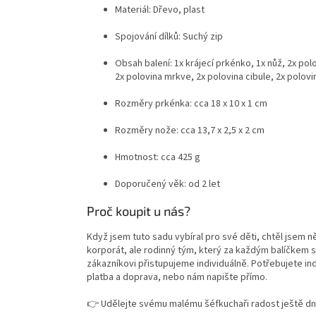
Materiál: Dřevo, plast
Spojování dílků: Suchý zip
Obsah balení: 1x krájecí prkénko, 1x nůž, 2x polo
2x polovina mrkve, 2x polovina cibule, 2x polovi
Rozměry prkénka: cca 18 x 10 x 1 cm
Rozměry nože: cca 13,7 x 2,5 x 2 cm
Hmotnost: cca 425 g
Doporučený věk: od 2 let
Proč koupit u nás?
Když jsem tuto sadu vybíral pro své děti, chtěl jsem
korporát, ale rodinný tým, který za každým balíčkem 
zákazníkovi přistupujeme individuálně. Potřebujete ind
platba a doprava, nebo nám napište přímo.
👉 Udělejte svému malému šéfkuchaři radost ještě dne