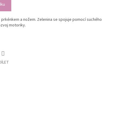
íku
 s prkénkem a nožem. Zelenina se spojuje pomocí suchého
rozvoj motoriky.
DÍLET