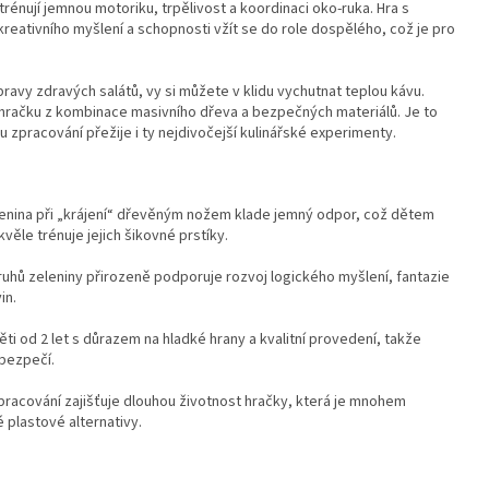
trénují jemnou motoriku, trpělivost a koordinaci oko-ruka. Hra s
 kreativního myšlení a schopnosti vžít se do role dospělého, což je pro
ravy zdravých salátů, vy si můžete v klidu vychutnat teplou kávu.
 hračku z kombinace masivního dřeva a bezpečných materiálů. Je to
zpracování přežije i ty nejdivočejší kulinářské experimenty.
enina při „krájení“ dřevěným nožem klade jemný odpor, což dětem
věle trénuje jejich šikovné prstíky.
ruhů zeleniny přirozeně podporuje rozvoj logického myšlení, fantazie
in.
ti od 2 let s důrazem na hladké hrany a kvalitní provedení, takže
bezpečí.
pracování zajišťuje dlouhou životnost hračky, která je mnohem
 plastové alternativy.