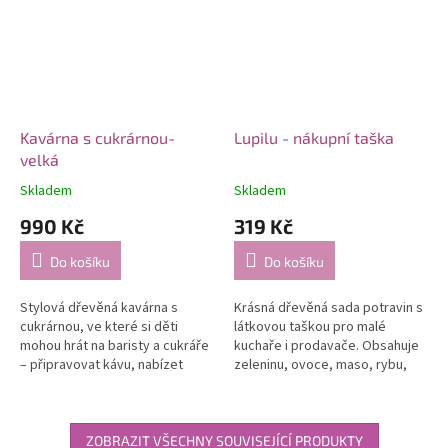
Kavárna s cukrárnou-
Lupilu - nákupní taška
velká
Skladem
Skladem
990 Kč
319 Kč
Do košíku
Do košíku
Stylová dřevěná kavárna s
Krásná dřevěná sada potravin s
cukrárnou, ve které si děti
látkovou taškou pro malé
mohou hrát na baristy a cukráře
kuchaře i prodavače. Obsahuje
– připravovat kávu, nabízet
zeleninu, ovoce, maso, rybu,
zákusky a přijímat platby jako v
sýr, mléko a další – ideální pro
opravdové kavárně.
hru na obchod nebo kuchyňku.
ZOBRAZIT VŠECHNY SOUVISEJÍCÍ PRODUKTY