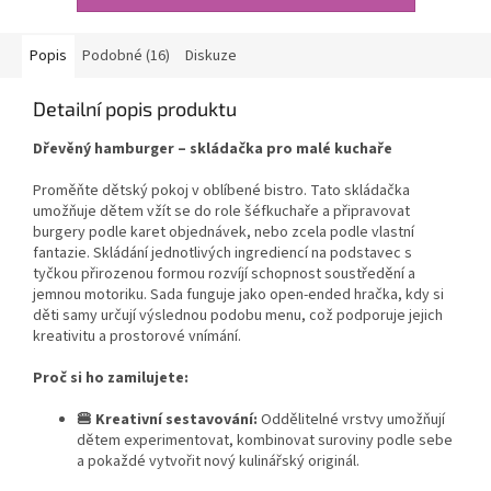
Popis
Podobné (16)
Diskuze
Detailní popis produktu
Dřevěný hamburger – skládačka pro malé kuchaře
Proměňte dětský pokoj v oblíbené bistro. Tato skládačka
umožňuje dětem vžít se do role šéfkuchaře a připravovat
burgery podle karet objednávek, nebo zcela podle vlastní
fantazie. Skládání jednotlivých ingrediencí na podstavec s
tyčkou přirozenou formou rozvíjí schopnost soustředění a
jemnou motoriku. Sada funguje jako open-ended hračka, kdy si
děti samy určují výslednou podobu menu, což podporuje jejich
kreativitu a prostorové vnímání.
Proč si ho zamilujete:
🍔 Kreativní sestavování:
Oddělitelné vrstvy umožňují
dětem experimentovat, kombinovat suroviny podle sebe
a pokaždé vytvořit nový kulinářský originál.