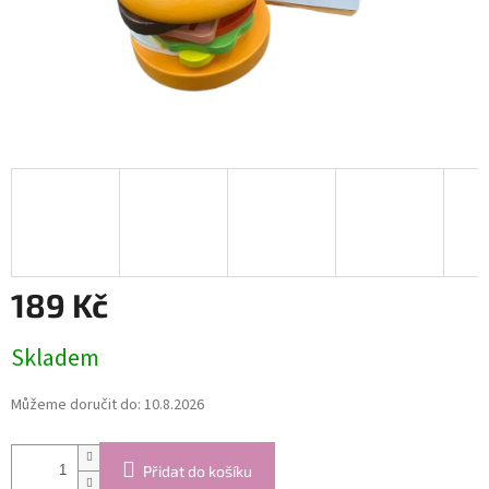
189 Kč
Měrná
Skladem
cena:
Můžeme doručit do:
10.8.2026
Přidat do košíku