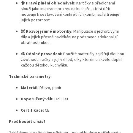
🧠 Hravé plnění objednávek:
Kartičky s předlohami
slouží jako inspirace pro hru na kuchaře, která děti
motivuje k sestavování konkrétních kombinací a trénuje
jejich pozornost.
👐 Rozvoj jemné motoriky:
Manipulace s jednotlivými
díly a jejich přesné navlékání na podstavec zdokonalují
obratnost rukou.
🎨 Odolné provedení:
Použité materiály zajišťují dlouhou
životnost hračky a její vzhled, díky kterému skvěle doplní
každou dětskou kuchyňku.
Technické parametry:
Materiál:
Dřevo, papír
Doporučený věk:
Od 3 let
Certifikace:
CE
Proč koupit u nás?
Zakládáme si na lidském přístupu – pokud budete potřebovat s