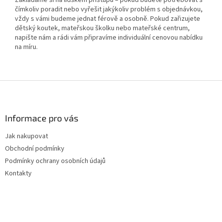
čímkoliv poradit nebo vyřešit jakýkoliv problém s objednávkou,
vždy s vámi budeme jednat férově a osobně. Pokud zařizujete
dětský koutek, mateřskou školku nebo mateřské centrum,
napište nám a rádi vám připravíme individuální cenovou nabídku
na míru.
Z
á
p
a
Informace pro vás
t
Jak nakupovat
í
Obchodní podmínky
Podmínky ochrany osobních údajů
Kontakty