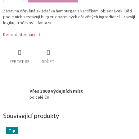
Zábavná dřevěná skládačka hamburger s kartičkami objednávek. Děti
podle nich sestavují burger z barevných dřevěných ingrediencí – rozvíjí
logiku, trpělivost i fantazii.
Detailní informace
ZEPTAT SE
SDÍLET
Přes 3000 výdejních míst
po celé ČR
Související produkty
Tip