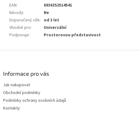
EAN
:
6936352514541
Návody
:
Ne
Doporučený věk
:
od 3 let
Vhodné pro
:
Univerzální
Podporuje
:
Prostorovou představivost
Z
á
p
a
Informace pro vás
t
Jak nakupovat
í
Obchodní podmínky
Podmínky ochrany osobních údajů
Kontakty