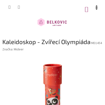
Přejít
na
NÁKUP
obsah
KOŠÍK
Kaleidoskop - Zvířecí Olympiáda
MD1454
Značka:
Mideer