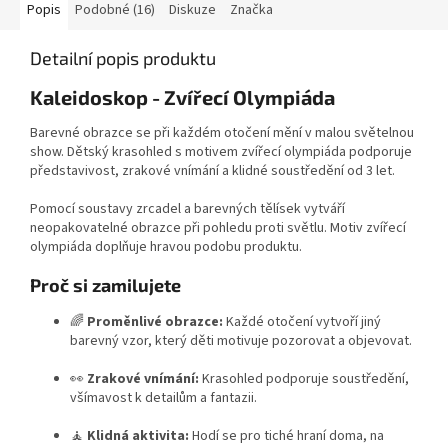
Popis
Podobné (16)
Diskuze
Značka
Detailní popis produktu
Kaleidoskop - Zvířecí Olympiáda
Barevné obrazce se při každém otočení mění v malou světelnou
show. Dětský krasohled s motivem zvířecí olympiáda podporuje
představivost, zrakové vnímání a klidné soustředění od 3 let.
Pomocí soustavy zrcadel a barevných tělísek vytváří
neopakovatelné obrazce při pohledu proti světlu. Motiv zvířecí
olympiáda doplňuje hravou podobu produktu.
Proč si zamilujete
🌈
Proměnlivé obrazce:
Každé otočení vytvoří jiný
barevný vzor, který děti motivuje pozorovat a objevovat.
👀
Zrakové vnímání:
Krasohled podporuje soustředění,
všímavost k detailům a fantazii.
🧘
Klidná aktivita:
Hodí se pro tiché hraní doma, na