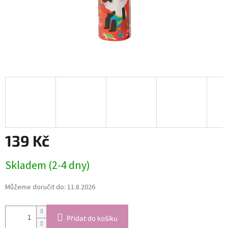
139 Kč
Měrná
Skladem (2-4 dny)
cena:
Můžeme doručit do:
11.8.2026
Přidat do košíku