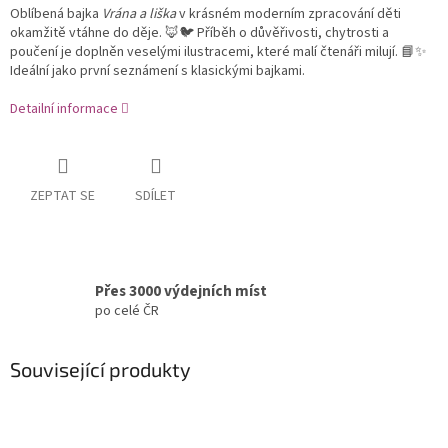
Oblíbená bajka
Vrána a liška
v krásném moderním zpracování děti
okamžitě vtáhne do děje. 🦊🐦 Příběh o důvěřivosti, chytrosti a
poučení je doplněn veselými ilustracemi, které malí čtenáři milují. 📘✨
Ideální jako první seznámení s klasickými bajkami.
Detailní informace
ZEPTAT SE
SDÍLET
Přes 3000 výdejních míst
po celé ČR
Související produkty