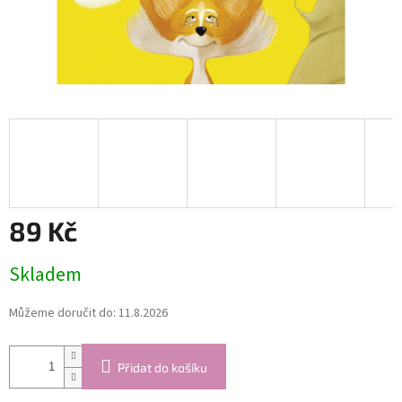
89 Kč
Měrná
Skladem
cena:
Můžeme doručit do:
11.8.2026
Přidat do košíku