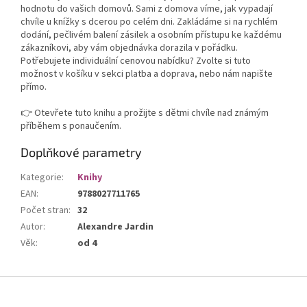
hodnotu do vašich domovů. Sami z domova víme, jak vypadají
chvíle u knížky s dcerou po celém dni. Zakládáme si na rychlém
dodání, pečlivém balení zásilek a osobním přístupu ke každému
zákazníkovi, aby vám objednávka dorazila v pořádku.
Potřebujete individuální cenovou nabídku? Zvolte si tuto
možnost v košíku v sekci platba a doprava, nebo nám napište
přímo.
👉 Otevřete tuto knihu a prožijte s dětmi chvíle nad známým
příběhem s ponaučením.
Doplňkové parametry
Kategorie
:
Knihy
EAN
:
9788027711765
Počet stran
:
32
Autor
:
Alexandre Jardin
Věk
:
od 4
Z
á