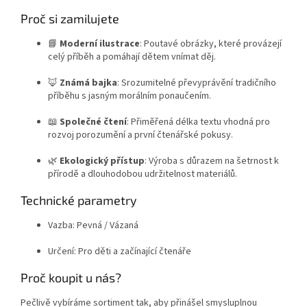
Proč si zamilujete
📘
Moderní ilustrace
: Poutavé obrázky, které provázejí
celý příběh a pomáhají dětem vnímat děj.
🦊
Známá bajka
: Srozumitelné převyprávění tradičního
příběhu s jasným morálním ponaučením.
📖
Společné čtení
: Přiměřená délka textu vhodná pro
rozvoj porozumění a první čtenářské pokusy.
🌿
Ekologický přístup
: Výroba s důrazem na šetrnost k
přírodě a dlouhodobou udržitelnost materiálů.
Technické parametry
Vazba: Pevná / Vázaná
Určení: Pro děti a začínající čtenáře
Proč koupit u nás?
Pečlivě vybíráme sortiment tak, aby přinášel smysluplnou