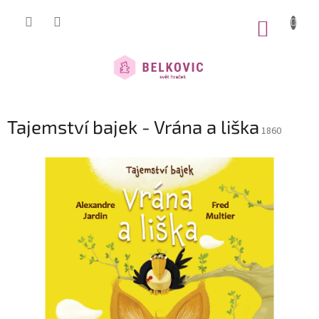
Přejít
na
NÁKUP
obsah
KOŠÍK
Tajemství bajek - Vrána a liška
1860