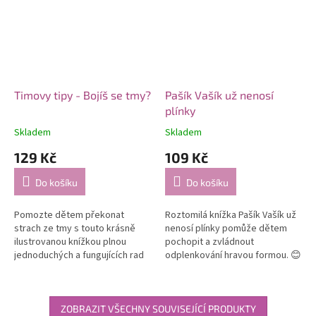
Timovy tipy - Bojíš se tmy?
Pašík Vašík už nenosí
plínky
Skladem
Skladem
129 Kč
109 Kč
Do košíku
Do košíku
Pomozte dětem překonat
Roztomilá knížka Pašík Vašík už
strach ze tmy s touto krásně
nenosí plínky pomůže dětem
ilustrovanou knížkou plnou
pochopit a zvládnout
jednoduchých a fungujících rad
odplenkování hravou formou. 😊
✨. Společně s malým Timem a
Barevné ilustrace, jednoduchý
jeho pejskem Bleškou děti
příběh a pozitivní motivace k
objeví 5...
chození...
ZOBRAZIT VŠECHNY SOUVISEJÍCÍ PRODUKTY