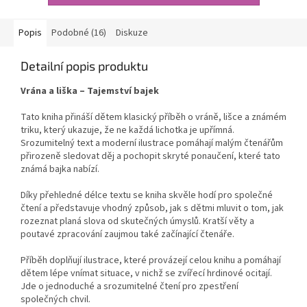
Popis
Podobné (16)
Diskuze
Detailní popis produktu
Vrána a liška – Tajemství bajek
Tato kniha přináší dětem klasický příběh o vráně, lišce a známém
triku, který ukazuje, že ne každá lichotka je upřímná.
Srozumitelný text a moderní ilustrace pomáhají malým čtenářům
přirozeně sledovat děj a pochopit skryté ponaučení, které tato
známá bajka nabízí.
Díky přehledné délce textu se kniha skvěle hodí pro společné
čtení a představuje vhodný způsob, jak s dětmi mluvit o tom, jak
rozeznat planá slova od skutečných úmyslů. Kratší věty a
poutavé zpracování zaujmou také začínající čtenáře.
Příběh doplňují ilustrace, které provázejí celou knihu a pomáhají
dětem lépe vnímat situace, v nichž se zvířecí hrdinové ocitají.
Jde o jednoduché a srozumitelné čtení pro zpestření
společných chvil.