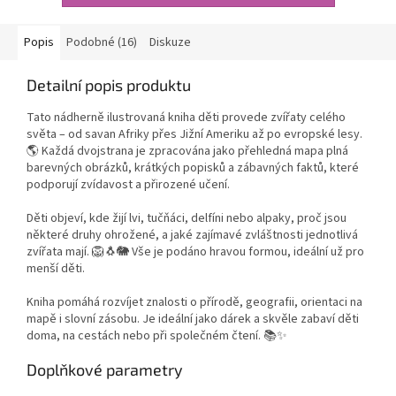
Popis
Podobné (16)
Diskuze
Detailní popis produktu
Tato nádherně ilustrovaná kniha děti provede zvířaty celého
světa – od savan Afriky přes Jižní Ameriku až po evropské lesy.
🌎 Každá dvojstrana je zpracována jako přehledná mapa plná
barevných obrázků, krátkých popisků a zábavných faktů, které
podporují zvídavost a přirozené učení.
Děti objeví, kde žijí lvi, tučňáci, delfíni nebo alpaky, proč jsou
některé druhy ohrožené, a jaké zajímavé zvláštnosti jednotlivá
zvířata mají. 🦁🐧🐘 Vše je podáno hravou formou, ideální už pro
menší děti.
Kniha pomáhá rozvíjet znalosti o přírodě, geografii, orientaci na
mapě i slovní zásobu. Je ideální jako dárek a skvěle zabaví děti
doma, na cestách nebo při společném čtení. 📚✨
Doplňkové parametry