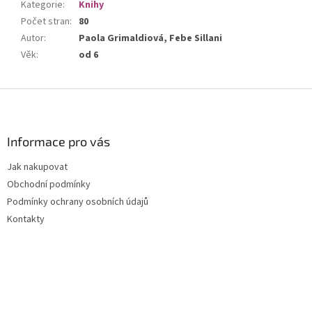
Kategorie
:
Knihy
Počet stran
:
80
Autor
:
Paola Grimaldiová, Febe Sillani
Věk
:
od 6
Z
á
p
a
Informace pro vás
t
Jak nakupovat
í
Obchodní podmínky
Podmínky ochrany osobních údajů
Kontakty