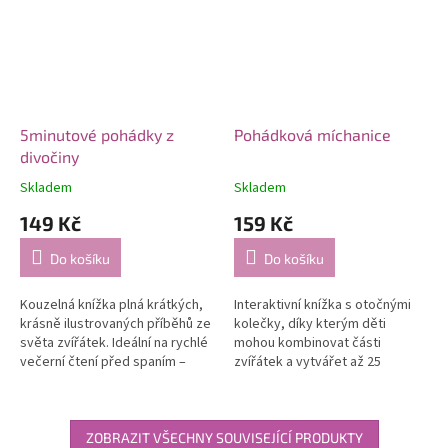
5minutové pohádky z
Pohádková míchanice
divočiny
Skladem
Skladem
149 Kč
159 Kč
Do košíku
Do košíku
Kouzelná knížka plná krátkých,
Interaktivní knížka s otočnými
krásně ilustrovaných příběhů ze
kolečky, díky kterým děti
světa zvířátek. Ideální na rychlé
mohou kombinovat části
večerní čtení před spaním –
zvířátek a vytvářet až 25
jedna pohádka trvá jen pár
legračních pohádkových
minut a děti ji milují...
bytostí. Pevné stránky, krásné
ilustrace a...
ZOBRAZIT VŠECHNY SOUVISEJÍCÍ PRODUKTY