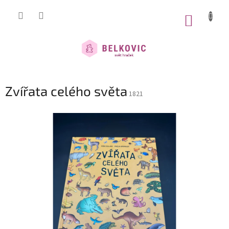
Přejít
na
NÁKUP
obsah
KOŠÍK
Zvířata celého světa
1821