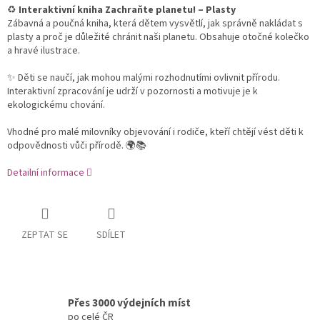
♻️
Interaktivní kniha Zachraňte planetu! – Plasty
Zábavná a poučná kniha, která dětem vysvětlí, jak správně nakládat s
plasty a proč je důležité chránit naši planetu. Obsahuje otočné kolečko
a hravé ilustrace.
✨ Děti se naučí, jak mohou malými rozhodnutími ovlivnit přírodu.
Interaktivní zpracování je udrží v pozornosti a motivuje je k
ekologickému chování.
Vhodné pro malé milovníky objevování i rodiče, kteří chtějí vést děti k
odpovědnosti vůči přírodě. 🌍📚
Detailní informace
ZEPTAT SE
SDÍLET
Přes 3000 výdejních míst
po celé ČR