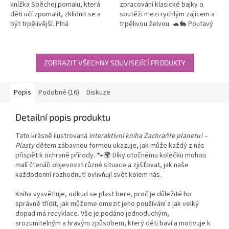
knížka Spěchej pomalu, která
zpracování klasické bajky o
děti učí zpomalit, zklidnit se a
soutěži mezi rychlým zajícem a
být trpělivější. Plná
trpělivou želvou. 🐢🐇 Poutavý
jednoduchých aktivit,
příběh s jasným ponaučením,
pozorování a cvičení se
ideální pro společné čtení s...
sympatickým...
ZOBRAZIT VŠECHNY SOUVISEJÍCÍ PRODUKTY
Popis
Podobné (16)
Diskuze
Detailní popis produktu
Tato krásně ilustrovaná
interaktivní kniha Zachraňte planetu! –
Plasty
dětem zábavnou formou ukazuje, jak může každý z nás
přispět k ochraně přírody. 🐾🌍 Díky otočnému kolečku mohou
malí čtenáři objevovat různé situace a zjišťovat, jak naše
každodenní rozhodnutí ovlivňují svět kolem nás.
Kniha vysvětluje, odkud se plast bere, proč je důležité ho
správně třídit, jak můžeme omezit jeho používání a jak velký
dopad má recyklace. Vše je podáno jednoduchým,
srozumitelným a hravým způsobem, který děti baví a motivuje k