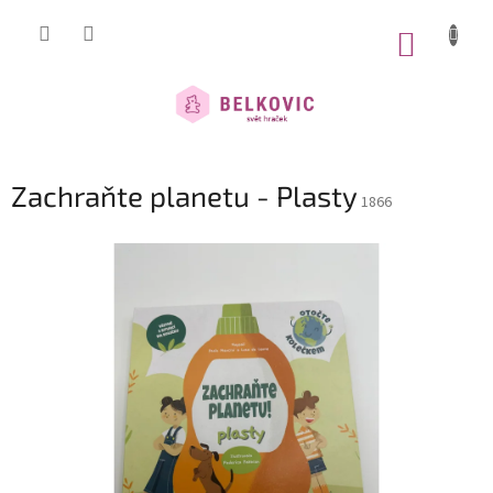
Přejít
na
NÁKUP
obsah
KOŠÍK
Zachraňte planetu - Plasty
1866