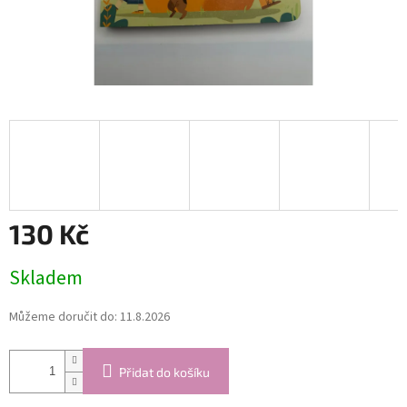
130 Kč
Měrná
Skladem
cena:
Můžeme doručit do:
11.8.2026
Přidat do košíku