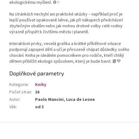
ekologickému myšlení. ♻️✨
Na stránkách nechybí ani praktické ukázky – například proč je
lepší používat opakovaně lahve, jak při nákupech předcházet
zbytečným obalům nebo jak mohou drobné volby celé rodiny
výrazně přispět k čistšímu městu i planetě.
Interaktivní prvky, veselá grafika a krátké příběhové situace
podporují zapojení dětí a učí je přirozeně chápat důsledky svého
chování. Kniha je ideálním pomocníkem pro rodiče, kteří chtějí
dětem přiblížit ekologii způsobem, který je bude bavit. 📘💚
Doplňkové parametry
Kategorie
:
Knihy
Počet stran
:
16
Autor
:
Paolo Mancini, Luca de Leone
Věk
:
od 3
Z
á
p