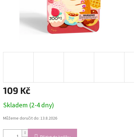
109 Kč
Měrná
Skladem (2-4 dny)
cena:
Můžeme doručit do:
13.8.2026
Přidat do košíku