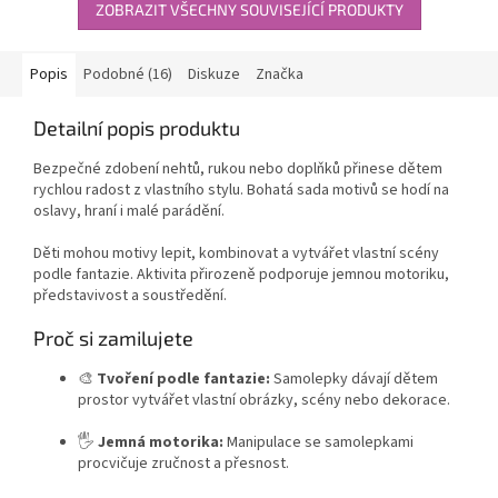
ZOBRAZIT VŠECHNY SOUVISEJÍCÍ PRODUKTY
Popis
Podobné (16)
Diskuze
Značka
Detailní popis produktu
Bezpečné zdobení nehtů, rukou nebo doplňků přinese dětem
rychlou radost z vlastního stylu. Bohatá sada motivů se hodí na
oslavy, hraní i malé parádění.
Děti mohou motivy lepit, kombinovat a vytvářet vlastní scény
podle fantazie. Aktivita přirozeně podporuje jemnou motoriku,
představivost a soustředění.
Proč si zamilujete
🎨
Tvoření podle fantazie:
Samolepky dávají dětem
prostor vytvářet vlastní obrázky, scény nebo dekorace.
🖐️
Jemná motorika:
Manipulace se samolepkami
procvičuje zručnost a přesnost.