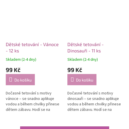
Dětské tetování - Vánoce
Dětské tetování -
- 12 ks
Dinosauři - 11 ks
Skladem (2-4 dny)
Skladem (2-4 dny)
99 Kč
99 Kč
Do košíku
Do košíku
Dočasné tetování s motivy
Dočasné tetování s motivy
vánoce – se snadno aplikuje
dinosauři – se snadno aplikuje
vodou a během chvilky přinese
vodou a během chvilky přinese
dětem zábavu. Hodí se na
dětem zábavu. Hodí se na
oslavy, hraní i jako drobný dárek
oslavy, hraní i jako drobný dárek
od 3 let.
od 3 let.