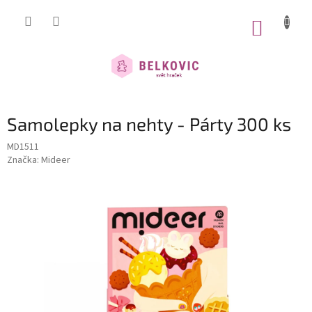
Přejít
na
NÁKUP
obsah
KOŠÍK
Samolepky na nehty - Párty 300 ks
MD1511
Značka:
Mideer