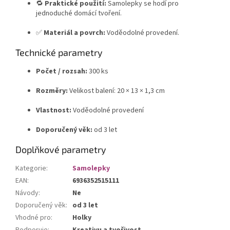
🔁
Praktické použití:
Samolepky se hodí pro
jednoduché domácí tvoření.
✅
Materiál a povrch:
Voděodolné provedení.
Technické parametry
Počet / rozsah:
300 ks
Rozměry:
Velikost balení: 20 × 13 × 1,3 cm
Vlastnost:
Voděodolné provedení
Doporučený věk:
od 3 let
Doplňkové parametry
Kategorie
:
Samolepky
EAN
:
6936352515111
Návody
:
Ne
Doporučený věk
:
od 3 let
Vhodné pro
:
Holky
Podporuje
:
Kreativu a tvořivost