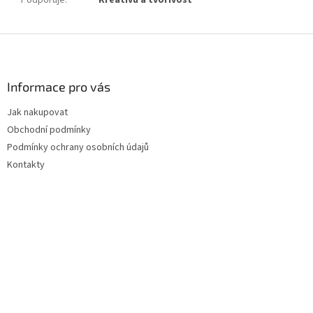
Z
á
p
a
Informace pro vás
t
Jak nakupovat
í
Obchodní podmínky
Podmínky ochrany osobních údajů
Kontakty