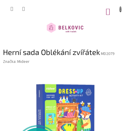
Přejít
na
NÁKUP
obsah
KOŠÍK
Herní sada Oblékání zvířátek
MD2079
Značka:
Mideer