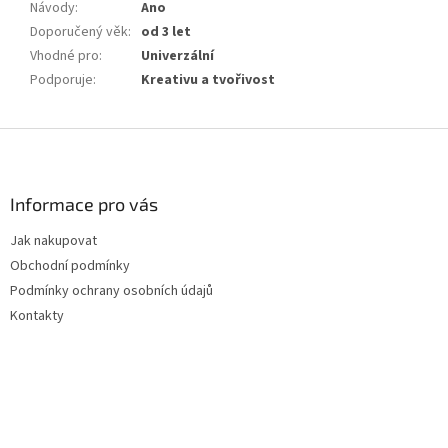
Návody
:
Ano
Doporučený věk
:
od 3 let
Vhodné pro
:
Univerzální
Podporuje
:
Kreativu a tvořivost
Z
á
p
a
Informace pro vás
t
Jak nakupovat
í
Obchodní podmínky
Podmínky ochrany osobních údajů
Kontakty