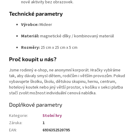
nové aktivity bez obrazovek.
Technické parametry
Výrobce:
Mideer
Materiál:
magnetické dílky / kombinovaný materiál
Rozměry:
25 cm x 25 cm x 5 cm
Proč koupit u nás?
Jsme rodinný e-shop, ne anonymní korporát. Hračky vybíráme
tak, aby dávaly smysl dětem, rodičům i větším provozům. Pokud
vybavujete školku, školu, dětskou skupinu, hernu, centrum,
hotelový koutek nebo jiný větší prostor, v košíku v sekci platba
stačí zvolit možnost individuální cenová nabídka.
Doplňkové parametry
Kategorie
:
Stolní hry
Záruka
:
1
EAN
:
6936352520795