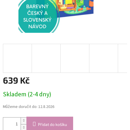
639 Kč
Měrná
Skladem (2-4 dny)
cena:
Můžeme doručit do:
12.8.2026
Přidat do košíku