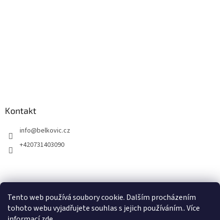
Kontakt
info
@
belkovic.cz
+420731403090
Tento web používá soubory cookie. Dalším procházením
tohoto webu vyjadřujete souhlas s jejich používáním.. Více
informací
zde
.