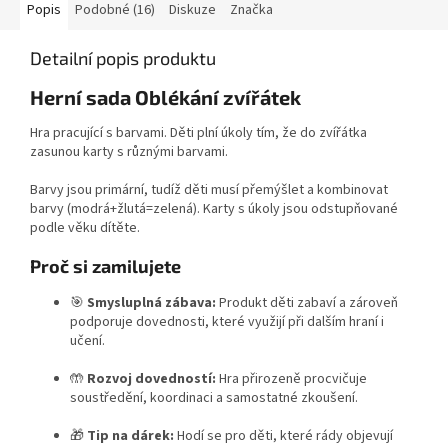
Popis
Podobné (16)
Diskuze
Značka
Detailní popis produktu
Herní sada Oblékání zvířátek
Hra pracující s barvami. Děti plní úkoly tím, že do zvířátka
zasunou karty s různými barvami.
Barvy jsou primární, tudíž děti musí přemýšlet a kombinovat
barvy (modrá+žlutá=zelená). Karty s úkoly jsou odstupňované
podle věku dítěte.
Proč si zamilujete
🎯
Smysluplná zábava:
Produkt děti zabaví a zároveň
podporuje dovednosti, které využijí při dalším hraní i
učení.
🤲
Rozvoj dovedností:
Hra přirozeně procvičuje
soustředění, koordinaci a samostatné zkoušení.
🎁
Tip na dárek:
Hodí se pro děti, které rády objevují