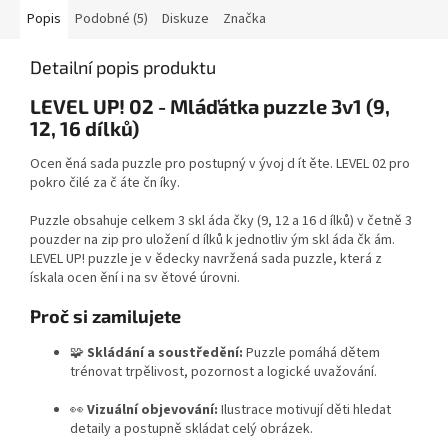
Popis
Podobné (5)
Diskuze
Značka
Detailní popis produktu
LEVEL UP! 02 - Mláďátka puzzle 3v1 (9,
12, 16 dílků)
Ocen ěná sada puzzle pro postupný v ývoj d ít ěte. LEVEL 02 pro
pokro čilé za č áte čn íky.
Puzzle obsahuje celkem 3 skl áda čky (9, 12 a 16 d ílků) v četně 3
pouzder na zip pro uložení d ílků k jednotliv ým skl áda čk ám.
LEVEL UP! puzzle je v ědecky navržená sada puzzle, která z
ískala ocen ění i na sv ětové úrovni.
Proč si zamilujete
🧩
Skládání a soustředění:
Puzzle pomáhá dětem
trénovat trpělivost, pozornost a logické uvažování.
👀
Vizuální objevování:
Ilustrace motivují děti hledat
detaily a postupně skládat celý obrázek.