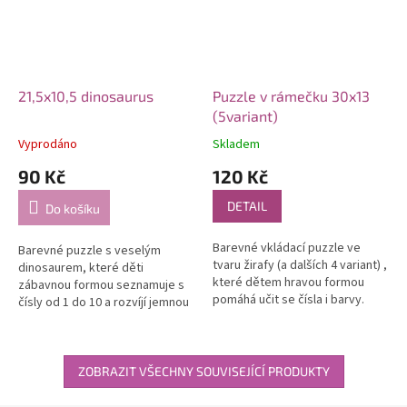
21,5x10,5 dinosaurus
Puzzle v rámečku 30x13
(5variant)
Vyprodáno
Skladem
90 Kč
120 Kč
DETAIL
Do košíku
Barevné vkládací puzzle ve
Barevné puzzle s veselým
tvaru žirafy (a dalších 4 variant) ,
dinosaurem, které děti
které dětem hravou formou
zábavnou formou seznamuje s
pomáhá učit se čísla i barvy.
čísly od 1 do 10 a rozvíjí jemnou
motoriku i logické myšlení.
ZOBRAZIT VŠECHNY SOUVISEJÍCÍ PRODUKTY