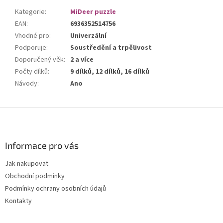
Kategorie
:
MiDeer puzzle
EAN
:
6936352514756
Vhodné pro
:
Univerzální
Podporuje
:
Soustředění a trpělivost
Doporučený věk
:
2 a více
Počty dílků
:
9 dílků, 12 dílků, 16 dílků
Návody
:
Ano
Z
á
p
a
Informace pro vás
t
Jak nakupovat
í
Obchodní podmínky
Podmínky ochrany osobních údajů
Kontakty