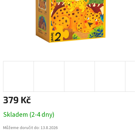
379 Kč
Měrná
Skladem (2-4 dny)
cena:
Můžeme doručit do:
13.8.2026