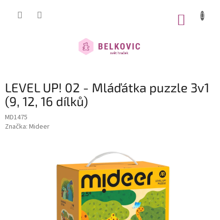
Přejít
na
NÁKUP
obsah
KOŠÍK
LEVEL UP! 02 - Mláďátka puzzle 3v1
(9, 12, 16 dílků)
MD1475
Značka:
Mideer