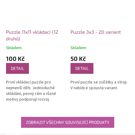
Puzzle 11x11 vkládací (12
Puzzle 3x3 - 20 variant
druhů)
Skladem
Skladem
100 Kč
50 Kč
DETAIL
DETAIL
První vkládací puzzle pro
První puzzle se zvířátky a stroji.
nejmenší děti. Jednoduché
V nabídce spousta variant.
skládání, pevný rám a různé
motivy podporují rozvoj
motoriky a radost z prvního
puzzle.
ZOBRAZIT VŠECHNY SOUVISEJÍCÍ PRODUKTY