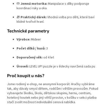
🤲
Jemná motorika:
Manipulace s dílky podporuje
koordinaci ruky a oka.
🎁
Praktický dárek:
Vhodná volba pro děti, které baví
klidné tvořivé hraní.
Technické parametry
Výrobce:
Mideer
Počet dílků / kusů:
3
Doporučený věk:
od 4 let
Úroveň:
LEVEL UP! puzzle je v ědecky navržená sada pu
Proč koupit u nás?
Jsme rodinný e-shop, ne anonymní korporát. Hračky vybíráme
tak, aby dávaly smysl dětem, rodičům i větším provozům. Pokud
vybavujete školku, školu, dětskou skupinu, hernu, centrum,
hotelový koutek nebo jiný větší prostor, v košíku v sekci platba
stačí zvolit možnost individuální cenová nabídka.