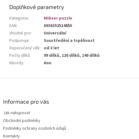
Doplňkové parametry
Kategorie
:
MiDeer puzzle
EAN
:
6936352514855
Vhodné pro
:
Univerzální
Podporuje
:
Soustředění a trpělivost
Doporučený věk
:
od 3 let
Počty dílků
:
99 dílků, 120 dílků, 140 dílků
Návody
:
Ano
Z
á
p
a
Informace pro vás
t
Jak nakupovat
í
Obchodní podmínky
Podmínky ochrany osobních údajů
Kontakty