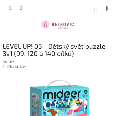
Přejít
na
NÁKUP
obsah
KOŠÍK
LEVEL UP! 05 - Dětský svět puzzle
3v1 (99, 120 a 140 dílků)
MD1485
Značka:
Mideer