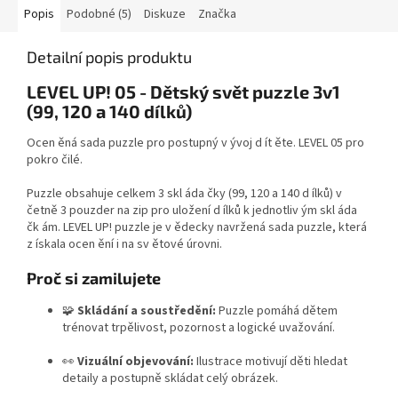
Popis
Podobné (5)
Diskuze
Značka
Detailní popis produktu
LEVEL UP! 05 - Dětský svět puzzle 3v1
(99, 120 a 140 dílků)
Ocen ěná sada puzzle pro postupný v ývoj d ít ěte. LEVEL 05 pro
pokro čilé.
Puzzle obsahuje celkem 3 skl áda čky (99, 120 a 140 d ílků) v
četně 3 pouzder na zip pro uložení d ílků k jednotliv ým skl áda
čk ám. LEVEL UP! puzzle je v ědecky navržená sada puzzle, která
z ískala ocen ění i na sv ětové úrovni.
Proč si zamilujete
🧩
Skládání a soustředění:
Puzzle pomáhá dětem
trénovat trpělivost, pozornost a logické uvažování.
👀
Vizuální objevování:
Ilustrace motivují děti hledat
detaily a postupně skládat celý obrázek.