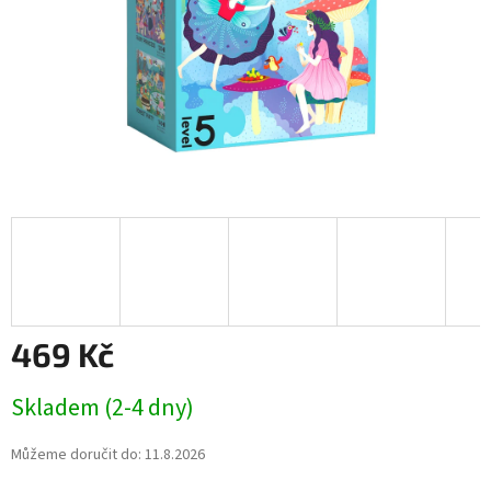
469 Kč
Měrná
Skladem (2-4 dny)
cena:
Můžeme doručit do:
11.8.2026