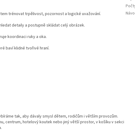
Počty
Návo
em trénovat trpělivost, pozornost a logické uvažování.
 hledat detaily a postupně skládat celý obrázek.
uje koordinaci ruky a oka.
ré baví klidné tvořivé hraní.
ybíráme tak, aby dávaly smysl dětem, rodičům i větším provozům.
u, centrum, hotelový koutek nebo jiný větší prostor, v košíku v sekci
a.