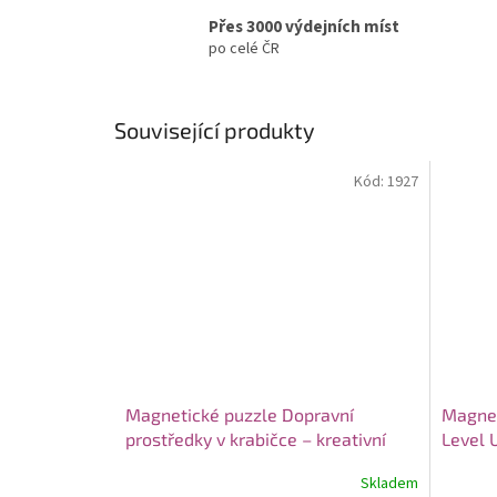
Přes 3000 výdejních míst
po celé ČR
Související produkty
Kód:
1927
Magnetické puzzle Dopravní
Magnet
prostředky v krabičce – kreativní
Level 
sada pro nejmenší
dílků
Skladem