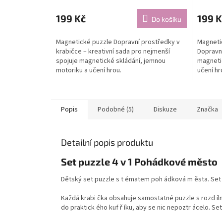
199 Kč
199 K
Do košíku
Magnetické puzzle Dopravní prostředky v
Magnetic
krabičce – kreativní sada pro nejmenší
Dopravní
spojuje magnetické skládání, jemnou
magneti
motoriku a učení hrou.
učení hr
Popis
Podobné (5)
Diskuze
Značka
Detailní popis produktu
Set puzzle 4 v 1 Pohádkové město
Dětský set puzzle s t ématem poh ádková m ěsta. Set
Každá krabi čka obsahuje samostatné puzzle s rozd íln
do praktick ého kuf ř íku, aby se nic nepoztr ácelo. S