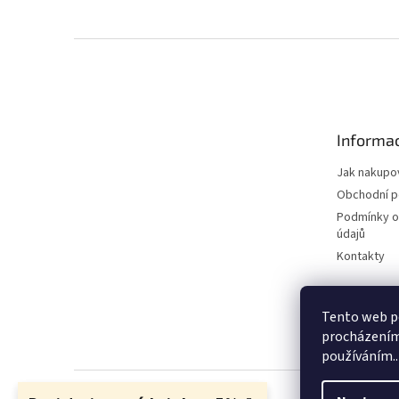
Z
á
p
a
t
Informac
í
Jak nakupo
Obchodní 
Podmínky o
údajů
Kontakty
Tento web po
procházením 
používáním..