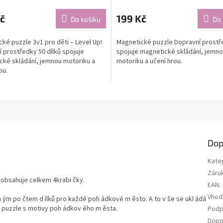
č
199 Kč
Do košíku
Do 
ké puzzle 3v1 pro děti – Level Up!
Magnetické puzzle Dopravní prost
 prostředky 50 dílků spojuje
spojuje magnetické skládání, jemn
cké skládání, jemnou motoriku a
motoriku a učení hrou.
ou.
Dop
Kate
Záru
 obsahuje celkem 4krabi čky.
EAN
:
Vhod
 ým po čtem d ílků pro každé poh ádkové m ěsto. A to v še se ukl ádá
et puzzle s motivy poh ádkov ého m ěsta.
Podp
Dopo