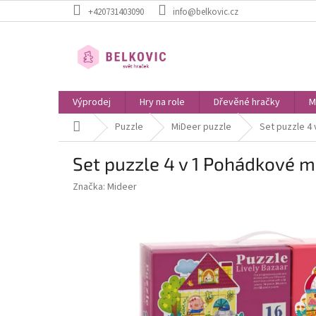
Přejít
+420731403090
info@belkovic.cz
na
obsah
Výprodej
Hry na role
Dřevěné hračky
M
Domů
Puzzle
MiDeer puzzle
Set puzzle 4
Set puzzle 4 v 1 Pohádkové 
Značka:
Mideer