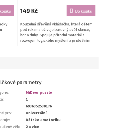
149 Kč
košíku
Do košíku
ředky
Kouzelná dřevěná vkládačka, která dětem
ou
pod rukama oživuje barevný svět slunce,
hor a duhy. Spojuje přírodní materiál s
rozvojem logického myšlení a je ideálním
dárkem pro malé...
lňkové parametry
gorie
:
MiDeer puzzle
ka
:
1
6936352530176
né pro
:
Univerzální
oruje
:
Dětskou motoriku
ručený věk
:
2 a více