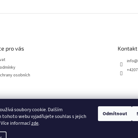
e pro vás
Kontakt
vat
info
@
podmínky
+4207
chrany osobních
užívá soubory cookie. Dalším
Odmítnout
tohoto webu vyjadřujete souhlas s jejich
 Více informací
zde
.