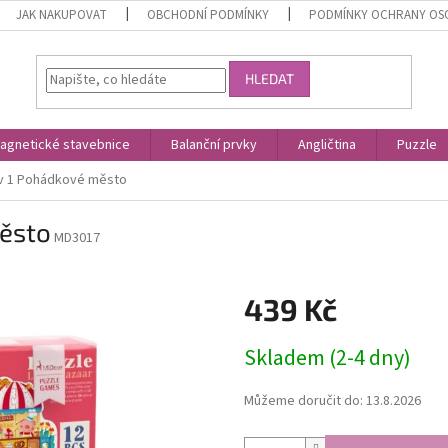
JAK NAKUPOVAT
OBCHODNÍ PODMÍNKY
PODMÍNKY OCHRANY OS
HLEDAT
agnetické stavebnice
Balanční prvky
Angličtina
Puzzle
 v 1 Pohádkové město
město
MD3017
439 Kč
Měrná
Skladem (2-4 dny)
cena:
Můžeme doručit do:
13.8.2026