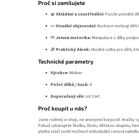
Proč si zamilujete
🧩
Skládání a soustředění:
Puzzle pomáhá dět
👀
Vizuální objevování:
Ilustrace motivují děti
🤲
Jemná motorika:
Manipulace s dílky podpor
🎁
Praktický dárek:
Vhodná volba pro děti, kte
Technické parametry
Výrobce:
Mideer
Počet dílků / kusů:
4
Doporučený věk:
od 3 let
Proč koupit u nás?
Jsme rodinný e-shop, ne anonymní korporát. Hračky v
Pokud vybavujete školku, školu, dětskou skupinu, hern
platba stačí zvolit možnost individuální cenová nabídk