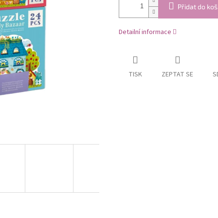
Přidat do koš
Detailní informace
TISK
ZEPTAT SE
S