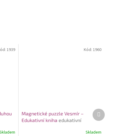
ód:
1939
Kód:
1960
Další
 duhou
Magnetické puzzle Vesmír –
produkt
Edukativní kniha
edukativní
magnetická kniha pro děti
Skladem
Skladem