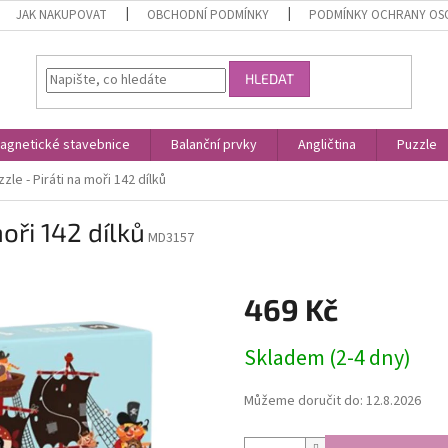
JAK NAKUPOVAT
OBCHODNÍ PODMÍNKY
PODMÍNKY OCHRANY OS
HLEDAT
agnetické stavebnice
Balanční prvky
Angličtina
Puzzle
le - Piráti na moři 142 dílků
oři 142 dílků
MD3157
469 Kč
Měrná
Skladem (2-4 dny)
cena:
Můžeme doručit do:
12.8.2026