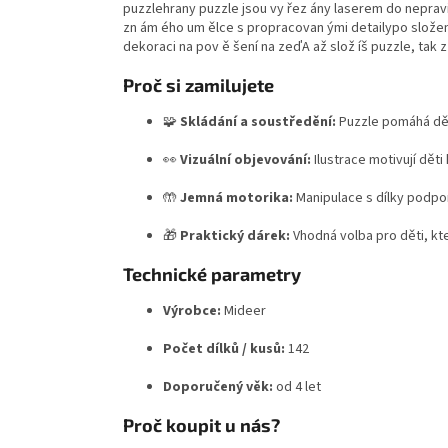
puzzlehrany puzzle jsou vy řez ány laserem do nepravi
zn ám ého um ělce s propracovan ými detailypo složení
dekoraci na pov ě šení na zeďA až slož íš puzzle, tak z
Proč si zamilujete
🧩
Skládání a soustředění:
Puzzle pomáhá dět
👀
Vizuální objevování:
Ilustrace motivují děti
🤲
Jemná motorika:
Manipulace s dílky podpor
🎁
Praktický dárek:
Vhodná volba pro děti, kte
Technické parametry
Výrobce:
Mideer
Počet dílků / kusů:
142
Doporučený věk:
od 4 let
Proč koupit u nás?