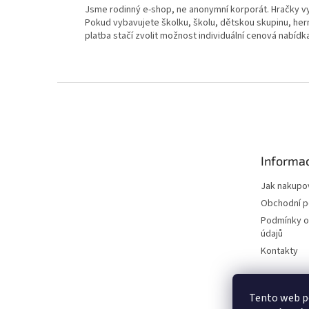
Jsme rodinný e-shop, ne anonymní korporát. Hračky v
Pokud vybavujete školku, školu, dětskou skupinu, hern
platba stačí zvolit možnost individuální cenová nabídk
Z
á
p
a
t
Informac
í
Jak nakupo
Obchodní 
Podmínky o
údajů
Kontakty
Tento web po