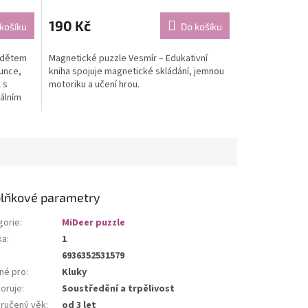
190 Kč
košíku
Do košíku
á dětem
Magnetické puzzle Vesmír – Edukativní
unce,
kniha spojuje magnetické skládání, jemnou
 s
motoriku a učení hrou.
eálním
lňkové parametry
gorie
:
MiDeer puzzle
ka
:
1
6936352531579
né pro
:
Kluky
oruje
:
Soustředění a trpělivost
ručený věk
:
od 3 let