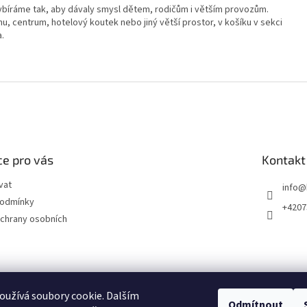
ybíráme tak, aby dávaly smysl dětem, rodičům i větším provozům.
u, centrum, hotelový koutek nebo jiný větší prostor, v košíku v sekci
a.
e pro vás
Kontakt
vat
info
@
podmínky
+4207
chrany osobních
užívá soubory cookie. Dalším
Odmítnout