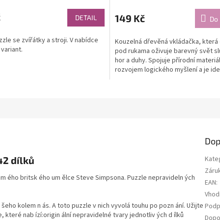
č
149 Kč
DETAIL
Do 
zzle se zvířátky a stroji. V nabídce
Kouzelná dřevěná vkládačka, kter
variant.
pod rukama oživuje barevný svět sl
hor a duhy. Spojuje přírodní materiál
rozvojem logického myšlení a je id
dárkem pro malé...
Dop
42 dílků
Kate
Záru
 ám ého britsk ého um ělce Steve Simpsona. Puzzle nepravideln ých
EAN
:
Vhod
 v šeho kolem n ás. A toto puzzle v nich vyvolá touhu po pozn ání. Užijte
Podp
 které nab ízí:origin ální nepravidelné tvary jednotliv ých d ílků
Dopo