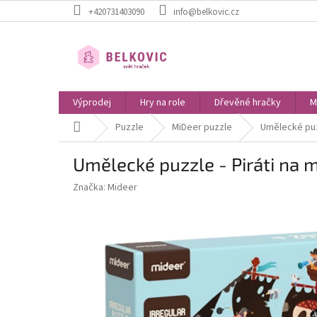
Přejít
+420731403090
info@belkovic.cz
na
obsah
Výprodej
Hry na role
Dřevěné hračky
M
Domů
Puzzle
MiDeer puzzle
Umělecké puzz
Umělecké puzzle - Piráti na m
Značka:
Mideer