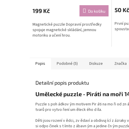
50 K
199 Kč
Do košíku
První pu
Magnetické puzzle Dopravní prostředky
spousta 
spojuje magnetické skládání, jemnou
motoriku a učení hrou.
Popis
Podobné (5)
Diskuze
Značka
Detailní popis produktu
Umělecké puzzle - Piráti na moři 1
Puzzle s poh ádkov ým motivem Pir áti na mo ři od zn
tvarů pro vytvo ření um ěleck ého d íla.
Děti jsou rození v ědci, zv ědaví a obdivuj ící z ázraky
si odpo činek s t ímto z ábavn ým a jedine čn ým puzzle,