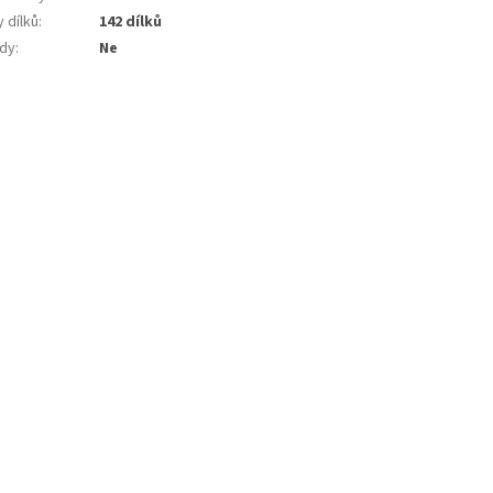
 dílků
:
142 dílků
dy
:
Ne