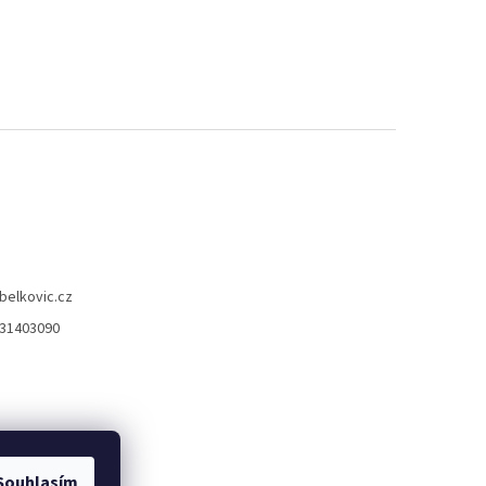
belkovic.cz
31403090
Souhlasím