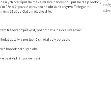
deln ých tvar ůpuzzle má velmi živé barvymotiv puzzle dle p ředlohy
Počty
 m ůže b ýt puzzle upraveno na obr ázek a vytvo ří elegantní
Návo
 n ěj m ůžeš ud ělat um ělecké d ílo.
em trénovat trpělivost, pozornost a logické uvažování.
 hledat detaily a postupně skládat celý obrázek.
uje koordinaci ruky a oka.
ré baví klidné tvořivé hraní.