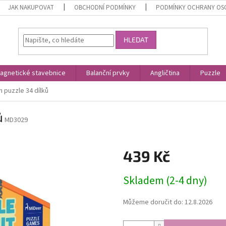
JAK NAKUPOVAT
OBCHODNÍ PODMÍNKY
PODMÍNKY OCHRANY OS
HLEDAT
agnetické stavebnice
Balanční prvky
Angličtina
Puzzle
 puzzle 34 dílků
ů
MD3029
439 Kč
Měrná
Skladem (2-4 dny)
cena:
Můžeme doručit do:
12.8.2026