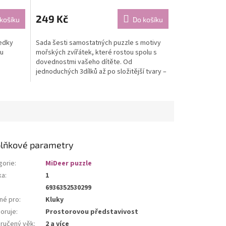
249 Kč
košíku
Do košíku
ředky
Sada šesti samostatných puzzle s motivy
ou
mořských zvířátek, které rostou spolu s
dovednostmi vašeho dítěte. Od
jednoduchých 3dílků až po složitější tvary –
ideální cesta k...
lňkové parametry
gorie
:
MiDeer puzzle
ka
:
1
6936352530299
né pro
:
Kluky
oruje
:
Prostorovou představivost
ručený věk
:
2 a více