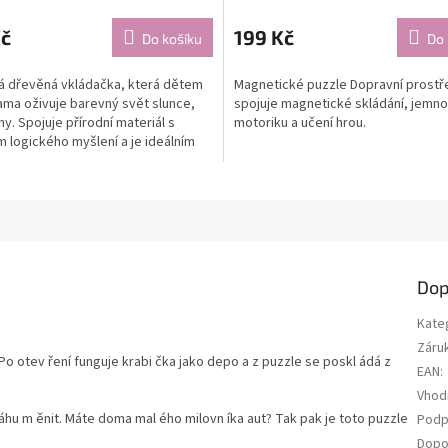
Kč
199 Kč
Do košíku
Do 
á dřevěná vkládačka, která dětem
Magnetické puzzle Dopravní prost
ma oživuje barevný svět slunce,
spojuje magnetické skládání, jemn
hy. Spojuje přírodní materiál s
motoriku a učení hrou.
 logického myšlení a je ideálním
ro malé...
Dop
Kate
Záru
 Po otev ření funguje krabi čka jako depo a z puzzle se poskl ádá z
EAN
:
Vhod
r áhu m ěnit. Máte doma mal ého milovn íka aut? Tak pak je toto puzzle
Podp
Dopo