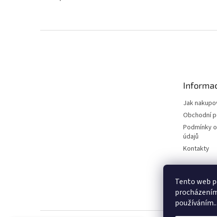
Z
á
p
a
t
Informac
í
Jak nakupo
Obchodní 
Podmínky o
údajů
Kontakty
Tento web po
procházením 
používáním..