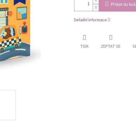
Přidat do koš
Detailní informace
TISK
ZEPTAT SE
S