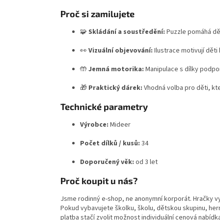
Proč si zamilujete
🧩
Skládání a soustředění:
Puzzle pomáhá dět
👀
Vizuální objevování:
Ilustrace motivují děti
🤲
Jemná motorika:
Manipulace s dílky podpor
🎁
Praktický dárek:
Vhodná volba pro děti, kte
Technické parametry
Výrobce:
Mideer
Počet dílků / kusů:
34
Doporučený věk:
od 3 let
Proč koupit u nás?
Jsme rodinný e-shop, ne anonymní korporát. Hračky v
Pokud vybavujete školku, školu, dětskou skupinu, hern
platba stačí zvolit možnost individuální cenová nabídk