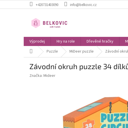
Přejít
+420731403090
info@belkovic.cz
na
obsah
Výprodej
Hry na role
Dřevěné hračky
M
Domů
Puzzle
MiDeer puzzle
Závodní okruh
Závodní okruh puzzle 34 dílk
Značka:
Mideer