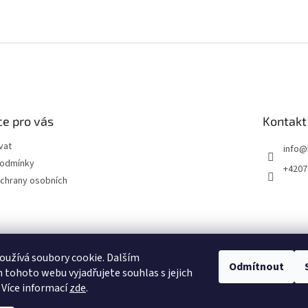
e pro vás
Kontakt
vat
info
@
podmínky
+4207
chrany osobních
užívá soubory cookie. Dalším
Odmítnout
tohoto webu vyjadřujete souhlas s jejich
 Více informací
zde
.