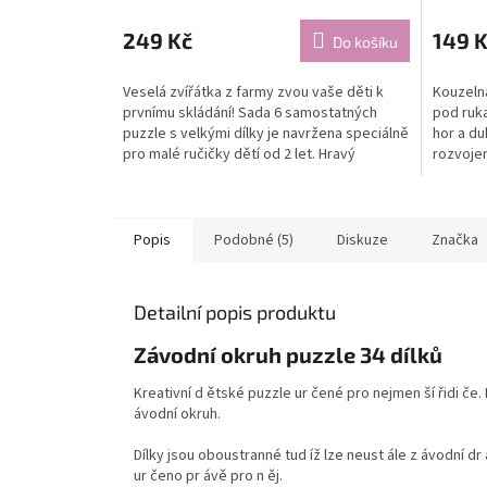
249 Kč
149 
Do košíku
Veselá zvířátka z farmy zvou vaše děti k
Kouzeln
prvnímu skládání! Sada 6 samostatných
pod ruka
puzzle s velkými dílky je navržena speciálně
hor a du
pro malé ručičky dětí od 2 let. Hravý
rozvojem
způsob, jak...
dárkem p
Popis
Podobné (5)
Diskuze
Značka
Detailní popis produktu
Závodní okruh puzzle 34 dílků
Kreativní d ětské puzzle ur čené pro nejmen ší řidi če.
ávodní okruh.
Dílky jsou oboustranné tud íž lze neust ále z ávodní d
ur čeno pr ávě pro n ěj.