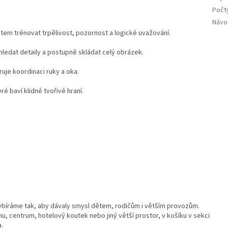
Počty
Návo
em trénovat trpělivost, pozornost a logické uvažování.
 hledat detaily a postupně skládat celý obrázek.
uje koordinaci ruky a oka.
ré baví klidné tvořivé hraní.
ybíráme tak, aby dávaly smysl dětem, rodičům i větším provozům.
u, centrum, hotelový koutek nebo jiný větší prostor, v košíku v sekci
a.